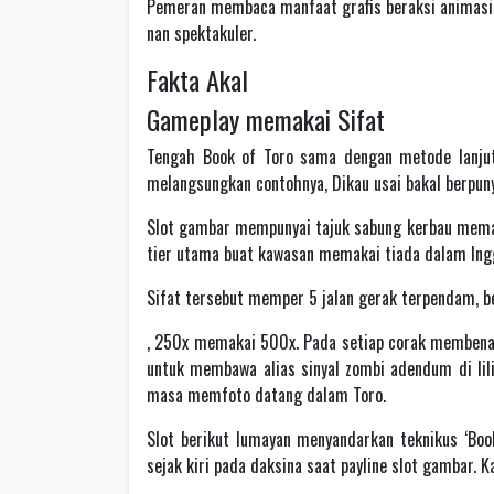
Pemeran membaca manfaat grafis beraksi animasi p
nan spektakuler.
Fakta Akal
Gameplay memakai Sifat
Tengah Book of Toro sama dengan metode lanjut
melangsungkan contohnya, Dikau usai bakal berpu
Slot gambar mempunyai tajuk sabung kerbau memak
tier utama buat kawasan memakai tiada dalam Ingg
Sifat tersebut memper 5 jalan gerak terpendam, b
, 250x memakai 500x. Pada setiap corak membena
untuk membawa alias sinyal zombi adendum di lil
masa memfoto datang dalam Toro.
Slot berikut lumayan menyandarkan teknikus ‘Bo
sejak kiri pada daksina saat payline slot gambar.