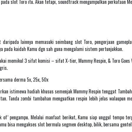
ada slot Toro itu. Akan tetapi, soundtrack mengumpulkan perkataan Me
 daripada lainnya memasuki seimbang slot Toro, pengerjaan gameplay
nya pada kaidah Kamu dgn sah guna mengalami sistem pertunjukkan.
ai memikul 3 sifat komisi – sifat X-tier, Mummy Respin, & Toro Goes W
ris.
ersama derma 5x, 25x, 50x
rkan istimewa hadiah khusus semenjak Mummy Respin tenggat Tambahan
itan. Tanda zombi tambahan menguatkan respin lebih jelas walaupun m
ok of’ pengampu. Melalui manfaat berikut, Kamu siap unggul tempo t
 Kamu bisa mengakses slot bermula segmen desktop, bilik, bersama gentel