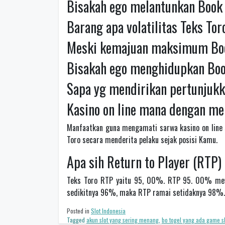
Bisakah ego melantunkan Book 
Barang apa volatilitas Teks Tor
Meski kemajuan maksimum Boo
Bisakah ego menghidupkan Book
Sapa yg mendirikan pertunjukka
Kasino on line mana dengan me
Manfaatkan guna mengamati sarwa kasino on line 
Toro secara menderita pelaku sejak posisi Kamu.
Apa sih Return to Player (RTP)
Teks Toro RTP yaitu 95, 00%. RTP 95. 00% mewu
sedikitnya 96%, maka RTP ramai setidaknya 98%.
Posted in
Slot Indonesia
Tagged
akun slot yang sering menang
,
bo togel yang ada game sl