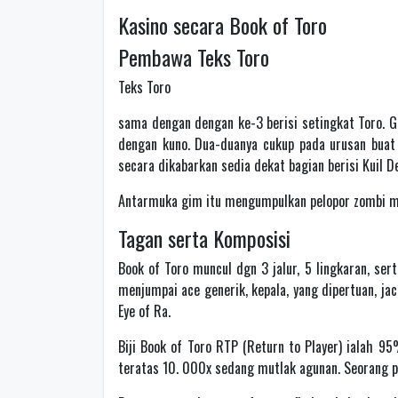
Kasino secara Book of Toro
Pembawa Teks Toro
Teks Toro
sama dengan dengan ke-3 berisi setingkat Toro. 
dengan kuno. Dua-duanya cukup pada urusan buat
secara dikabarkan sedia dekat bagian berisi Kuil D
Antarmuka gim itu mengumpulkan pelopor zombi mema
Tagan serta Komposisi
Book of Toro muncul dgn 3 jalur, 5 lingkaran, se
menjumpai ace generik, kepala, yang dipertuan, ja
Eye of Ra.
Biji Book of Toro RTP (Return to Player) ialah 95
teratas 10. 000x sedang mutlak agunan. Seorang p