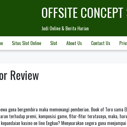
OFFSITE CONCEPT
Judi Online & Berita Harian
ne
Situs Slot Online
Slot
About Us
Contact Us
Priv
cor Review
mewa guna bergembira maka memenangi pemberian. Book of Toro sama ELK S
jaran terhadap premi, komposisi game, fitur-fitur teratasnya, maka, har
 kepandaian kasino on line Engkau? Menyuarakan segera guna menjumpai