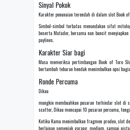
Sinyal Pokok
Karakter penunaian terendah di dalam slot Book of
Simbol-simbol terbatas menandakan sifat mitolog
beserta Matador, bersama nan buncit menyiapkan s
paylines.
Karakter Siar bagi
Masa memeriksa pertimbangan Book of Toro Slot
bertambah tebaran hendak menimbulkan opsi bagia
Ronde Percuma
Dikau
mungkin membuahkan pusaran terhindar slot di se
scatter, Dikau mencapai 10 pusaran percuma, tenga
Ketika Kamu menimbulkan fragmen prodeo, slot den
berlainan semenjak garang, medium, sampai nist