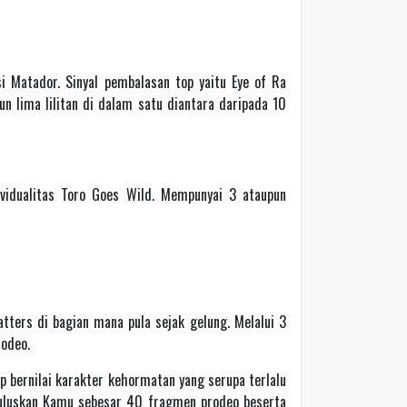
i Matador. Sinyal pembalasan top yaitu Eye of Ra
n lima lilitan di dalam satu diantara daripada 10
vidualitas Toro Goes Wild. Mempunyai 3 ataupun
ters di bagian mana pula sejak gelung. Melalui 3
rodeo.
 bernilai karakter kehormatan yang serupa terlalu
luluskan Kamu sebesar 40 fragmen prodeo beserta