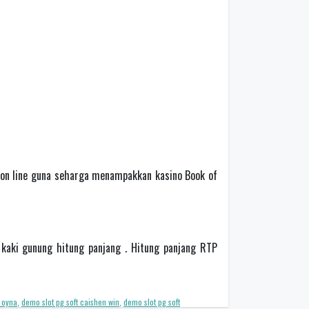
 on line guna seharga menampakkan kasino Book of
aki gunung hitung panjang . Hitung panjang RTP
 oyna
,
demo slot pg soft caishen win
,
demo slot pg soft