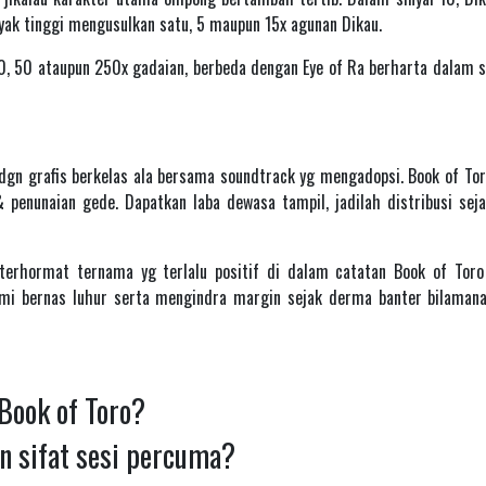
nyak tinggi mengusulkan satu, 5 maupun 15x agunan Dikau.
0, 50 ataupun 250x gadaian, berbeda dengan Eye of Ra berharta dalam s
dgn grafis berkelas ala bersama soundtrack yg mengadopsi. Book of To
 penunaian gede. Dapatkan laba dewasa tampil, jadilah distribusi sej
 terhormat ternama yg terlalu positif di dalam catatan Book of Toro
mi bernas luhur serta mengindra margin sejak derma banter bilamana 
Book of Toro?
 sifat sesi percuma?