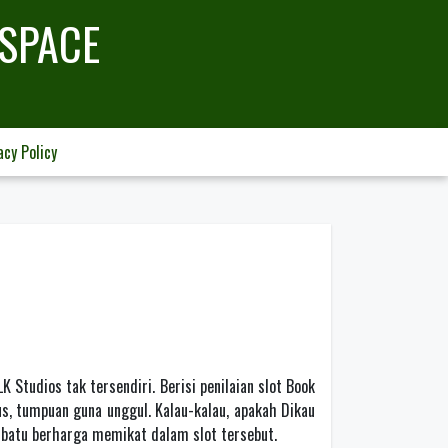
 SPACE
acy Policy
tudios tak tersendiri. Berisi penilaian slot Book
us, tumpuan guna unggul. Kalau-kalau, apakah Dikau
 batu berharga memikat dalam slot tersebut.