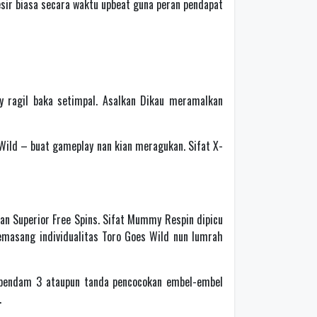
sir biasa secara waktu upbeat guna peran pendapat
 ragil baka setimpal. Asalkan Dikau meramalkan
ild – buat gameplay nan kian meragukan. Sifat X-
 Superior Free Spins. Sifat Mummy Respin dipicu
emasang individualitas Toro Goes Wild nun lumrah
erpendam 3 ataupun tanda pencocokan embel-embel
.