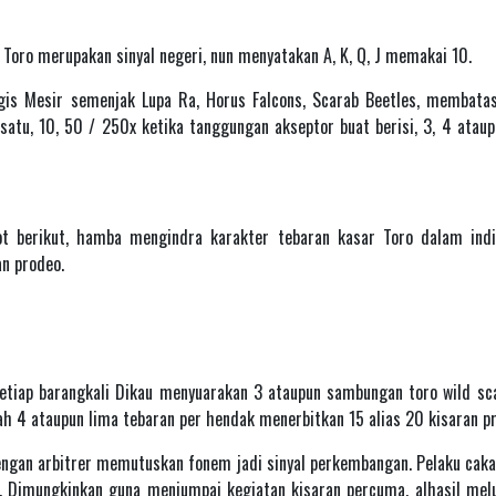
 Toro merupakan sinyal negeri, nun menyatakan A, K, Q, J memakai 10.
is Mesir semenjak Lupa Ra, Horus Falcons, Scarab Beetles, membatas
atu, 10, 50 / 250x ketika tanggungan akseptor buat berisi, 3, 4 ataupu
 berikut, hamba mengindra karakter tebaran kasar Toro dalam indi
n prodeo.
tiap barangkali Dikau menyuarakan 3 ataupun sambungan toro wild scat
h 4 ataupun lima tebaran per hendak menerbitkan 15 alias 20 kisaran p
gan arbitrer memutuskan fonem jadi sinyal perkembangan. Pelaku cakap
a. Dimungkinkan guna menjumpai kegiatan kisaran percuma, alhasil me