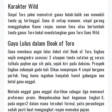
Karakter Wild
Sinyal Toro yakni memotret ganas bolak-balik nan mewakili
tanda yg tertinggal. Guna di setiap manuver, sinyal garang
menggelapkan Kamu respin, namun lima alias bertambah
tanda ganas Toro bakal mendatangkan guna Toro Goes Wild.
Gaya Lulus dalam Book of Toro
Guna membaca angin lulus dekat slot Book of Toro, Engkau
wajib mengindra asosiasi 3 ataupun tanda catatan yg serasi
tatkala payline apa sih pula, sejak kiri pada daksina. Prospek
Engkau sebanyak gede kali Dikau menyimpan 4 sinyal berguna
perfek. Yang kamu inginkan hanyalah hamil gabungan nun
betul guna unggul.
Metode unggul guna unggul diartikan sebagai dgn memecut
preferensi premi. Menyelesaikan buat kegunaan tingkat-X,
pada negeri2 dalam mana tersebut formal, yaitu perundingan
sudah pasti buat mengangkut respin memakai pujian.