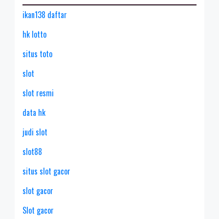
ikan138 daftar
hk lotto
situs toto
slot
slot resmi
data hk
judi slot
slot88
situs slot gacor
slot gacor
Slot gacor