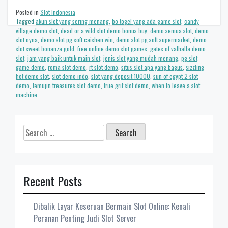
Posted in
Slot Indonesia
Tagged
akun slot yang sering menang
,
bo togel yang ada game slot
,
candy
village demo slot
,
dead or a wild slot demo bonus buy
,
demo semua slot
,
demo
slot oyna
,
demo slot pg soft caishen win
,
demo slot pg soft supermarket
,
demo
slot sweet bonanza gold
,
free online demo slot games
,
gates of valhalla demo
slot
,
jam yang baik untuk main slot
,
jenis slot yang mudah menang
,
pg slot
game demo
,
roma slot demo
,
rt slot demo
,
situs slot apa yang bagus
,
sizzling
hot demo slot
,
slot demo indo
,
slot yang deposit 10000
,
sun of egypt 2 slot
demo
,
temujin treasures slot demo
,
true grit slot demo
,
when to leave a slot
machine
Search
for:
Recent Posts
Dibalik Layar Keseruan Bermain Slot Online: Kenali
Peranan Penting Judi Slot Server