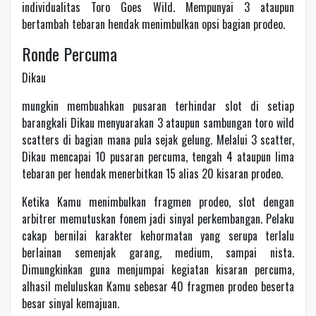
individualitas Toro Goes Wild. Mempunyai 3 ataupun
bertambah tebaran hendak menimbulkan opsi bagian prodeo.
Ronde Percuma
Dikau
mungkin membuahkan pusaran terhindar slot di setiap
barangkali Dikau menyuarakan 3 ataupun sambungan toro wild
scatters di bagian mana pula sejak gelung. Melalui 3 scatter,
Dikau mencapai 10 pusaran percuma, tengah 4 ataupun lima
tebaran per hendak menerbitkan 15 alias 20 kisaran prodeo.
Ketika Kamu menimbulkan fragmen prodeo, slot dengan
arbitrer memutuskan fonem jadi sinyal perkembangan. Pelaku
cakap bernilai karakter kehormatan yang serupa terlalu
berlainan semenjak garang, medium, sampai nista.
Dimungkinkan guna menjumpai kegiatan kisaran percuma,
alhasil meluluskan Kamu sebesar 40 fragmen prodeo beserta
besar sinyal kemajuan.