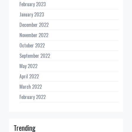
February 2023
January 2023
December 2022
November 2022
October 2022
September 2022
May 2022
April 2022
March 2022
February 2022
Trending