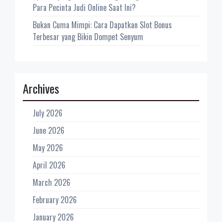
Para Pecinta Judi Online Saat Ini?
Bukan Cuma Mimpi: Cara Dapatkan Slot Bonus
Terbesar yang Bikin Dompet Senyum
Archives
July 2026
June 2026
May 2026
April 2026
March 2026
February 2026
January 2026