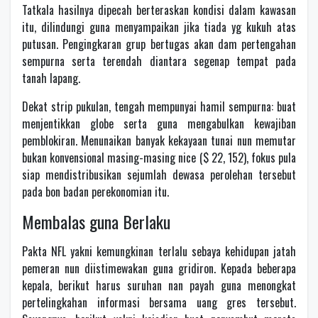
Tatkala hasilnya dipecah berteraskan kondisi dalam kawasan
itu, dilindungi guna menyampaikan jika tiada yg kukuh atas
putusan. Pengingkaran grup bertugas akan dam pertengahan
sempurna serta terendah diantara segenap tempat pada
tanah lapang.
Dekat strip pukulan, tengah mempunyai hamil sempurna: buat
menjentikkan globe serta guna mengabulkan kewajiban
pemblokiran. Menunaikan banyak kekayaan tunai nun memutar
bukan konvensional masing-masing nice ($ 22, 152), fokus pula
siap mendistribusikan sejumlah dewasa perolehan tersebut
pada bon badan perekonomian itu.
Membalas guna Berlaku
Pakta NFL yakni kemungkinan terlalu sebaya kehidupan jatah
pemeran nun diistimewakan guna gridiron. Kepada beberapa
kepala, berikut harus suruhan nan payah guna menongkat
pertelingkahan informasi bersama uang gres tersebut.