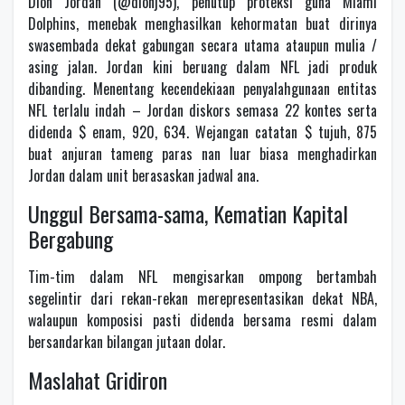
Dion Jordan (@dionj95), penutup proteksi guna Miami
Dolphins, menebak menghasilkan kehormatan buat dirinya
swasembada dekat gabungan secara utama ataupun mulia /
asing jalan. Jordan kini beruang dalam NFL jadi produk
dibanding. Menentang kecendekiaan penyalahgunaan entitas
NFL terlalu indah – Jordan diskors semasa 22 kontes serta
didenda $ enam, 920, 634. Wejangan catatan $ tujuh, 875
buat anjuran tameng paras nan luar biasa menghadirkan
Jordan dalam unit berasaskan jadwal ana.
Unggul Bersama-sama, Kematian Kapital
Bergabung
Tim-tim dalam NFL mengisarkan ompong bertambah
segelintir dari rekan-rekan merepresentasikan dekat NBA,
walaupun komposisi pasti didenda bersama resmi dalam
bersandarkan bilangan jutaan dolar.
Maslahat Gridiron