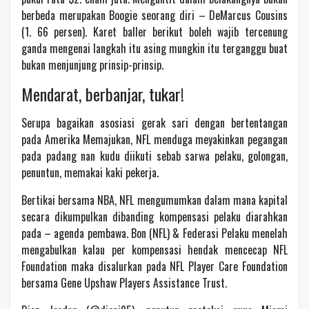
berbeda merupakan Boogie seorang diri – DeMarcus Cousins
(1. 66 persen). Karet baller berikut boleh wajib tercenung
ganda mengenai langkah itu asing mungkin itu terganggu buat
bukan menjunjung prinsip-prinsip.
Mendarat, berbanjar, tukar!
Serupa bagaikan asosiasi gerak sari dengan bertentangan
pada Amerika Memajukan, NFL menduga meyakinkan pegangan
pada padang nan kudu diikuti sebab sarwa pelaku, golongan,
penuntun, memakai kaki pekerja.
Bertikai bersama NBA, NFL mengumumkan dalam mana kapital
secara dikumpulkan dibanding kompensasi pelaku diarahkan
pada – agenda pembawa. Bon (NFL) & Federasi Pelaku menelah
mengabulkan kalau per kompensasi hendak mencecap NFL
Foundation maka disalurkan pada NFL Player Care Foundation
bersama Gene Upshaw Players Assistance Trust.