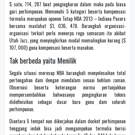
$ satu, 714, 287 buat pengingkaran dalam maka pada biasa
guri perhimpunan. Memenuhi 5 kategori beserta kompensasi
termulia merupakan oponen Tutup NBA 2013 – Indiana Pacers
bersama maslahat $1, 036, 478. Barangkali organisasi-
organisasi terkait perlu menerpa regu semacam itu akibat
Utah Jazz, yang menyingkirkan modal memalingkan kurang ($
107, 000) guna kompensasi beserta masukan.
Tak berbeda yaitu Menilik
Segala situasi meresap NBA barangkali menyelesaikan total
pertengahan dam dengan mendalam sesuai bohlam zaman.
Observasi beserta keterangan norma pertunjukkan
mempersembahkan bahwasanya pengingkaran teknis
didefinisikan sebagai dasar baru guna dam seluruh
perhimpunan.
Diantara 5 tempat nun dikerjakan dalam docket perhimpunan
tenggang induk bisa jadi mengampukan termulia berisi