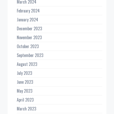
March 2024
February 2024
January 2024
December 2023
November 2023
October 2023
September 2023
August 2023
July 2023
June 2023
May 2023
April 2023
March 2023