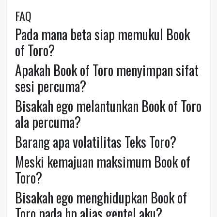
FAQ
Pada mana beta siap memukul Book
of Toro?
Apakah Book of Toro menyimpan sifat
sesi percuma?
Bisakah ego melantunkan Book of Toro
ala percuma?
Barang apa volatilitas Teks Toro?
Meski kemajuan maksimum Book of
Toro?
Bisakah ego menghidupkan Book of
Toro pada hp alias gentel aku?