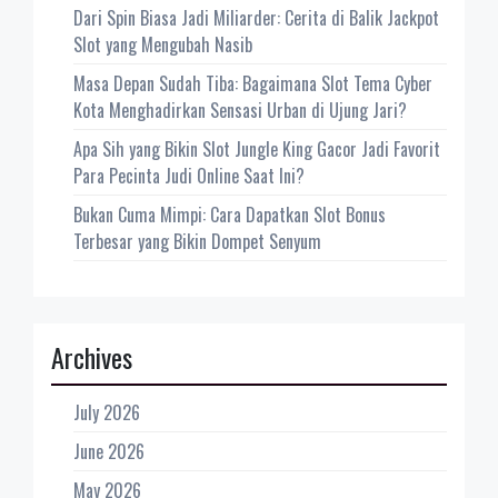
Dari Spin Biasa Jadi Miliarder: Cerita di Balik Jackpot
Slot yang Mengubah Nasib
Masa Depan Sudah Tiba: Bagaimana Slot Tema Cyber
Kota Menghadirkan Sensasi Urban di Ujung Jari?
Apa Sih yang Bikin Slot Jungle King Gacor Jadi Favorit
Para Pecinta Judi Online Saat Ini?
Bukan Cuma Mimpi: Cara Dapatkan Slot Bonus
Terbesar yang Bikin Dompet Senyum
Archives
July 2026
June 2026
May 2026