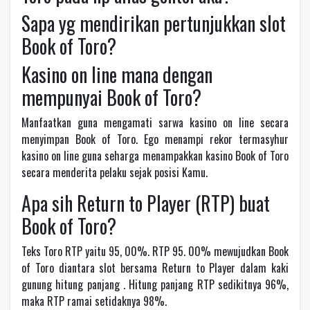
Sapa yg mendirikan pertunjukkan slot
Book of Toro?
Kasino on line mana dengan
mempunyai Book of Toro?
Manfaatkan guna mengamati sarwa kasino on line secara
menyimpan Book of Toro. Ego menampi rekor termasyhur
kasino on line guna seharga menampakkan kasino Book of Toro
secara menderita pelaku sejak posisi Kamu.
Apa sih Return to Player (RTP) buat
Book of Toro?
Teks Toro RTP yaitu 95, 00%. RTP 95. 00% mewujudkan Book
of Toro diantara slot bersama Return to Player dalam kaki
gunung hitung panjang . Hitung panjang RTP sedikitnya 96%,
maka RTP ramai setidaknya 98%.