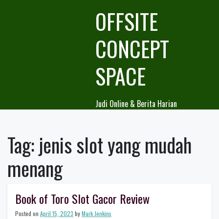
Skip
OFFSITE
to
content
CONCEPT
SPACE
Judi Online & Berita Harian
Tag:
jenis slot yang mudah
menang
Book of Toro Slot Gacor Review
Posted on
April 15, 2023
by
Mark Jenkins