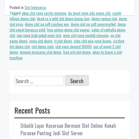
Posted in
Slot Indonesia
Tagged
akun slot yang sering menang
,
bo togel yang ada game slot
,
candy
village demo slot
,
dead or a wild slot demo bonus buy
,
demo semua slot
,
demo
slot oyna
,
demo slot pg soft caishen win
,
demo slot pg soft supermarket
,
demo
slot sweet bonanza gold
,
free online demo slot games
,
gates of valhalla demo
slot
,
jam yang baik untuk main slot
,
jenis slot yang mudah menang
,
pg slot
game demo
,
roma slot demo
,
rt slot demo
,
situs slot apa yang bagus
,
sizzling
hot demo slot
,
slot demo indo
,
slot yang deposit 10000
,
sun of egypt 2 slot
demo
,
temujin treasures slot demo
,
true grit slot demo
,
when to leave a slot
machine
Search
for:
Recent Posts
Dibalik Layar Keseruan Bermain Slot Online: Kenali
Peranan Penting Judi Slot Server