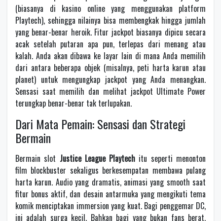
(biasanya di kasino online yang menggunakan platform
Playtech), sehingga nilainya bisa membengkak hingga jumlah
yang benar-benar heroik. Fitur jackpot biasanya dipicu secara
acak setelah putaran apa pun, terlepas dari menang atau
kalah. Anda akan dibawa ke layar lain di mana Anda memilih
dari antara beberapa objek (misalnya, peti harta karun atau
planet) untuk mengungkap jackpot yang Anda menangkan.
Sensasi saat memilih dan melihat jackpot Ultimate Power
terungkap benar-benar tak terlupakan.
Dari Mata Pemain: Sensasi dan Strategi
Bermain
Bermain slot
Justice League Playtech
itu seperti menonton
film blockbuster sekaligus berkesempatan membawa pulang
harta karun. Audio yang dramatis, animasi yang smooth saat
fitur bonus aktif, dan desain antarmuka yang mengikuti tema
komik menciptakan immersion yang kuat. Bagi penggemar DC,
ini adalah surga kecil. Bahkan bagi yang bukan fans berat,