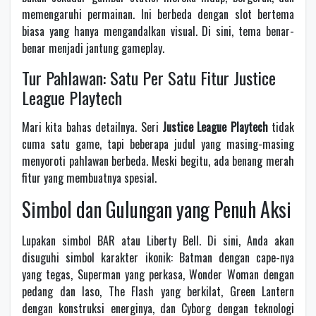
memengaruhi permainan. Ini berbeda dengan slot bertema
biasa yang hanya mengandalkan visual. Di sini, tema benar-
benar menjadi jantung gameplay.
Tur Pahlawan: Satu Per Satu Fitur Justice
League Playtech
Mari kita bahas detailnya. Seri
Justice League Playtech
tidak
cuma satu game, tapi beberapa judul yang masing-masing
menyoroti pahlawan berbeda. Meski begitu, ada benang merah
fitur yang membuatnya spesial.
Simbol dan Gulungan yang Penuh Aksi
Lupakan simbol BAR atau Liberty Bell. Di sini, Anda akan
disuguhi simbol karakter ikonik: Batman dengan cape-nya
yang tegas, Superman yang perkasa, Wonder Woman dengan
pedang dan laso, The Flash yang berkilat, Green Lantern
dengan konstruksi energinya, dan Cyborg dengan teknologi