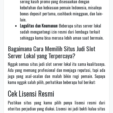
sering kasih promo yang disesuaikan dengan
kebutuhan dan kebiasaan pemain Indonesia, misalnya
bonus deposit pertama, cashback mingguan, dan lain-
lain.
Legalitas dan Keamanan:
Beberapa situs server lokal
sudah mengantongi izin resmi dari lembaga terkait
sehingga kamu bisa merasa lebih aman saat bermain.
Bagaimana Cara Memilih Situs Judi Slot
Server Lokal yang Terpercaya?
Nggak semua situs judi slot server lokal itu sama kualitasnya.
Ada yang memang profesional dan menjaga reputasi, tapi ada
juga yang asal-asalan dan malah bikin rugi pemain. Supaya
kamu nggak salah pilih, perhatikan beberapa hal berikut:
Cek Lisensi Resmi
Pastikan situs yang kamu pilih punya lisensi resmi dari
otoritas perjudian yang diakui. Lisensi ini jadi bukti kalau situs