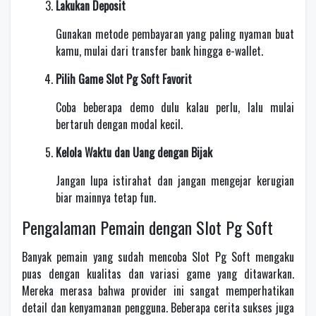
Lakukan Deposit
Gunakan metode pembayaran yang paling nyaman buat
kamu, mulai dari transfer bank hingga e-wallet.
Pilih Game Slot Pg Soft Favorit
Coba beberapa demo dulu kalau perlu, lalu mulai
bertaruh dengan modal kecil.
Kelola Waktu dan Uang dengan Bijak
Jangan lupa istirahat dan jangan mengejar kerugian
biar mainnya tetap fun.
Pengalaman Pemain dengan Slot Pg Soft
Banyak pemain yang sudah mencoba Slot Pg Soft mengaku
puas dengan kualitas dan variasi game yang ditawarkan.
Mereka merasa bahwa provider ini sangat memperhatikan
detail dan kenyamanan pengguna. Beberapa cerita sukses juga