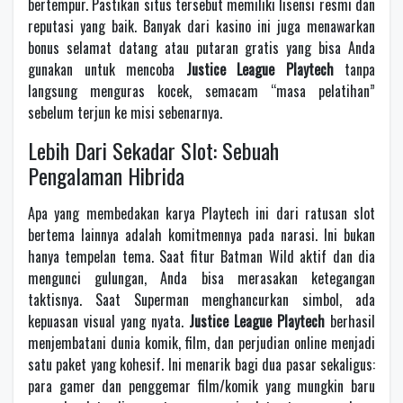
bertempur. Pastikan situs tersebut memiliki lisensi resmi dan
reputasi yang baik. Banyak dari kasino ini juga menawarkan
bonus selamat datang atau putaran gratis yang bisa Anda
gunakan untuk mencoba
Justice League Playtech
tanpa
langsung menguras kocek, semacam “masa pelatihan”
sebelum terjun ke misi sebenarnya.
Lebih Dari Sekadar Slot: Sebuah
Pengalaman Hibrida
Apa yang membedakan karya Playtech ini dari ratusan slot
bertema lainnya adalah komitmennya pada narasi. Ini bukan
hanya tempelan tema. Saat fitur Batman Wild aktif dan dia
mengunci gulungan, Anda bisa merasakan ketegangan
taktisnya. Saat Superman menghancurkan simbol, ada
kepuasan visual yang nyata.
Justice League Playtech
berhasil
menjembatani dunia komik, film, dan perjudian online menjadi
satu paket yang kohesif. Ini menarik bagi dua pasar sekaligus:
para gamer dan penggemar film/komik yang mungkin baru