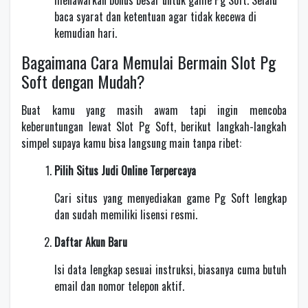
menawarkan bonus besar untuk game Pg Soft. Selalu
baca syarat dan ketentuan agar tidak kecewa di
kemudian hari.
Bagaimana Cara Memulai Bermain Slot Pg
Soft dengan Mudah?
Buat kamu yang masih awam tapi ingin mencoba
keberuntungan lewat Slot Pg Soft, berikut langkah-langkah
simpel supaya kamu bisa langsung main tanpa ribet:
Pilih Situs Judi Online Terpercaya
Cari situs yang menyediakan game Pg Soft lengkap
dan sudah memiliki lisensi resmi.
Daftar Akun Baru
Isi data lengkap sesuai instruksi, biasanya cuma butuh
email dan nomor telepon aktif.