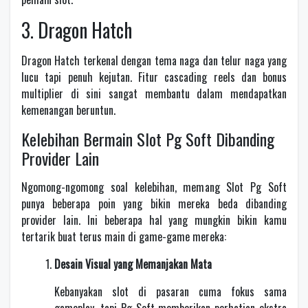
3. Dragon Hatch
Dragon Hatch terkenal dengan tema naga dan telur naga yang
lucu tapi penuh kejutan. Fitur cascading reels dan bonus
multiplier di sini sangat membantu dalam mendapatkan
kemenangan beruntun.
Kelebihan Bermain Slot Pg Soft Dibanding
Provider Lain
Ngomong-ngomong soal kelebihan, memang Slot Pg Soft
punya beberapa poin yang bikin mereka beda dibanding
provider lain. Ini beberapa hal yang mungkin bikin kamu
tertarik buat terus main di game-game mereka:
Desain Visual yang Memanjakan Mata
Kebanyakan slot di pasaran cuma fokus sama