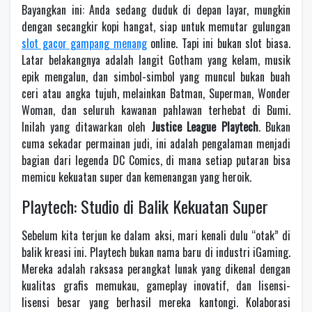
Bayangkan ini: Anda sedang duduk di depan layar, mungkin
dengan secangkir kopi hangat, siap untuk memutar gulungan
slot gacor gampang menang
online. Tapi ini bukan slot biasa.
Latar belakangnya adalah langit Gotham yang kelam, musik
epik mengalun, dan simbol-simbol yang muncul bukan buah
ceri atau angka tujuh, melainkan Batman, Superman, Wonder
Woman, dan seluruh kawanan pahlawan terhebat di Bumi.
Inilah yang ditawarkan oleh
Justice League Playtech
. Bukan
cuma sekadar permainan judi, ini adalah pengalaman menjadi
bagian dari legenda DC Comics, di mana setiap putaran bisa
memicu kekuatan super dan kemenangan yang heroik.
Playtech: Studio di Balik Kekuatan Super
Sebelum kita terjun ke dalam aksi, mari kenali dulu “otak” di
balik kreasi ini. Playtech bukan nama baru di industri iGaming.
Mereka adalah raksasa perangkat lunak yang dikenal dengan
kualitas grafis memukau, gameplay inovatif, dan lisensi-
lisensi besar yang berhasil mereka kantongi. Kolaborasi