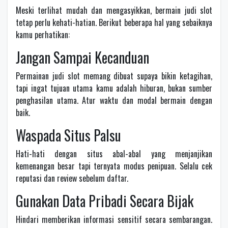
Meski terlihat mudah dan mengasyikkan, bermain judi slot
tetap perlu kehati-hatian. Berikut beberapa hal yang sebaiknya
kamu perhatikan:
Jangan Sampai Kecanduan
Permainan judi slot memang dibuat supaya bikin ketagihan,
tapi ingat tujuan utama kamu adalah hiburan, bukan sumber
penghasilan utama. Atur waktu dan modal bermain dengan
baik.
Waspada Situs Palsu
Hati-hati dengan situs abal-abal yang menjanjikan
kemenangan besar tapi ternyata modus penipuan. Selalu cek
reputasi dan review sebelum daftar.
Gunakan Data Pribadi Secara Bijak
Hindari memberikan informasi sensitif secara sembarangan.