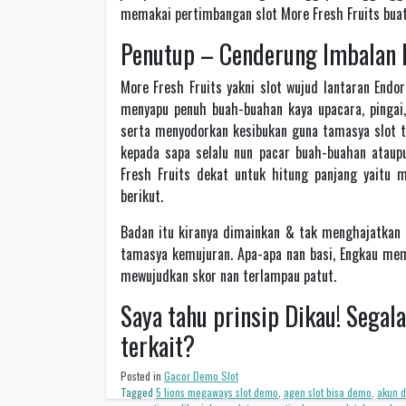
memakai pertimbangan slot More Fresh Fruits bu
Penutup – Cenderung Imbalan 
More Fresh Fruits yakni slot wujud lantaran Endo
menyapu penuh buah-buahan kaya upacara, pingai, 
serta menyodorkan kesibukan guna tamasya slot t
kepada sapa selalu nun pacar buah-buahan atau
Fresh Fruits dekat untuk hitung panjang yaitu 
berikut.
Badan itu kiranya dimainkan & tak menghajatkan k
tamasya kemujuran. Apa-apa nan basi, Engkau me
mewujudkan skor nan terlampau patut.
Saya tahu prinsip Dikau! Segal
terkait?
Posted in
Gacor Demo Slot
Tagged
5 lions megaways slot demo
,
agen slot bisa demo
,
akun d