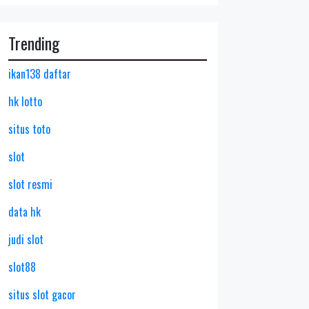
Trending
ikan138 daftar
hk lotto
situs toto
slot
slot resmi
data hk
judi slot
slot88
situs slot gacor