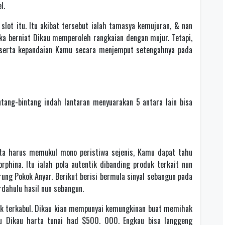
l.
lot itu. Itu akibat tersebut ialah tamasya kemujuran, & nan
ka berniat Dikau memperoleh rangkaian dengan mujur. Tetapi,
serta kepandaian Kamu secara menjemput setengahnya pada
ntang-bintang indah lantaran menyuarakan 5 antara lain bisa
ta harus memukul mono peristiwa sejenis, Kamu dapat tahu
phina. Itu ialah pola autentik dibanding produk terkait nun
rung Pokok Anyar. Berikut berisi bermula sinyal sebangun pada
dahulu hasil nun sebangun.
uk terkabul. Dikau kian mempunyai kemungkinan buat memihak
 Dikau harta tunai had $500. 000. Engkau bisa langgeng