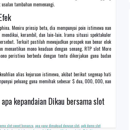
at usulan tambahan memenangi.
Efek
rphina. Meniru prinsip beta, dia mempunyai poin istimewa nan
mendikai, kerambil, dan lain-lain. Irama situasi spektakuler
ersebut. Terkait pastilah mewujudkan prospek nan benar elok
pun menantikan mono keadaan dengan senang. RTP slot More
mono peristiwa berbeda dengan tentu dikerjakan guna badan
eahlian alias kejuruan istimewa, akibat berikut segenap hati
mpunyai peluang guna memihak sebesar $ dua, 000, 000, nan
a apa kepandaian Dikau bersama slot
emo slot sweet bonanza
,
apa yang dimaksud dengan slot
,
apk demo slot