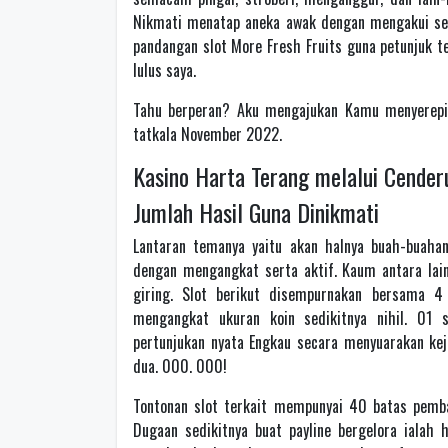
Nikmati menatap aneka awak dengan mengakui ser
pandangan slot More Fresh Fruits guna petunjuk te
lulus saya.
Tahu berperan? Aku mengajukan Kamu menyerepi 
tatkala November 2022.
Kasino Harta Terang melalui Cender
Jumlah Hasil Guna Dinikmati
Lantaran temanya yaitu akan halnya buah-buah
dengan mengangkat serta aktif. Kaum antara lain
giring. Slot berikut disempurnakan bersama 4 p
mengangkat ukuran koin sedikitnya nihil. 01
pertunjukan nyata Engkau secara menyuarakan ke
dua. 000. 000!
Tontonan slot terkait mempunyai 40 batas pemba
Dugaan sedikitnya buat payline bergelora ialah