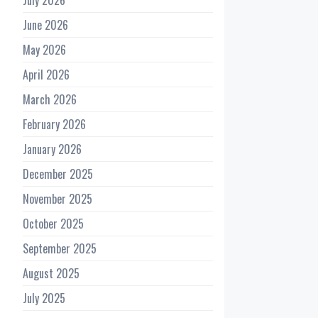
June 2026
May 2026
April 2026
March 2026
February 2026
January 2026
December 2025
November 2025
October 2025
September 2025
August 2025
July 2025