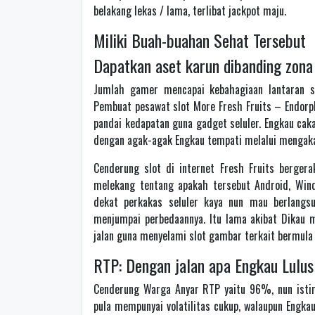
belakang lekas / lama, terlibat jackpot maju.
Miliki Buah-buahan Sehat Tersebut
Dapatkan aset karun dibanding zon
Jumlah gamer mencapai kebahagiaan lantaran slo
Pembuat pesawat slot More Fresh Fruits – Endorph
pandai kedapatan guna gadget seluler. Engkau ca
dengan agak-agak Engkau tempati melalui mengaka
Cenderung slot di internet Fresh Fruits berger
melekang tentang apakah tersebut Android, Windo
dekat perkakas seluler kaya nun mau berlangsu
menjumpai perbedaannya. Itu lama akibat Dikau 
jalan guna menyelami slot gambar terkait bermula 
RTP: Dengan jalan apa Engkau Lulu
Cenderung Warga Anyar RTP yaitu 96%, nun istim
pula mempunyai volatilitas cukup, walaupun Engk