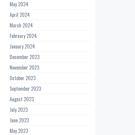
May 2024
April 2024
March 2024
February 2024
January 2024
December 2023
November 2023
October 2023
September 2023
August 2023
July 2023
June 2023
May 2023