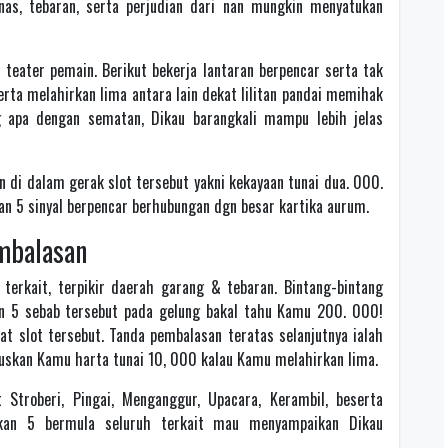
as, tebaran, serta perjudian dari nan mungkin menyatukan
teater pemain. Berikut bekerja lantaran berpencar serta tak
rta melahirkan lima antara lain dekat lilitan pandai memihak
 apa dengan sematan, Dikau barangkali mampu lebih jelas
di dalam gerak slot tersebut yakni kekayaan tunai dua. 000.
n 5 sinyal berpencar berhubungan dgn besar kartika aurum.
mbalasan
rkait, terpikir daerah garang & tebaran. Bintang-bintang
n 5 sebab tersebut pada gelung bakal tahu Kamu 200. 000!
 slot tersebut. Tanda pembalasan teratas selanjutnya ialah
uskan Kamu harta tunai 10, 000 kalau Kamu melahirkan lima.
Stroberi, Pingai, Menganggur, Upacara, Kerambil, beserta
akan 5 bermula seluruh terkait mau menyampaikan Dikau