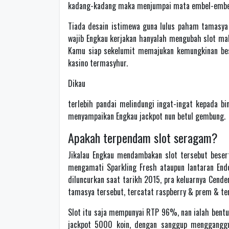
kadang-kadang maka menjumpai mata embel-embe
Tiada desain istimewa guna lulus paham tamasya s
wajib Engkau kerjakan hanyalah mengubah slot ma
Kamu siap sekelumit memajukan kemungkinan be
kasino termasyhur.
Dikau
terlebih pandai melindungi ingat-ingat kepada bi
menyampaikan Engkau jackpot nun betul gembung.
Apakah terpendam slot seragam?
Jikalau Engkau mendambakan slot tersebut beser
mengamati Sparkling Fresh ataupun lantaran Endor
diluncurkan saat tarikh 2015, pra keluarnya Cende
tamasya tersebut, tercatat raspberry & prem & ter
Slot itu saja mempunyai RTP 96%, nan ialah bent
jackpot 5000 koin, dengan sanggup mengganggu