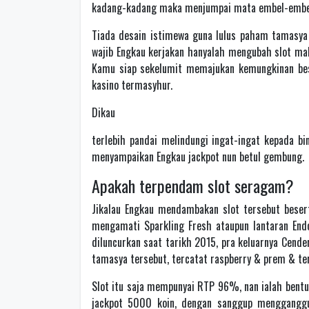
kadang-kadang maka menjumpai mata embel-embe
Tiada desain istimewa guna lulus paham tamasya s
wajib Engkau kerjakan hanyalah mengubah slot ma
Kamu siap sekelumit memajukan kemungkinan be
kasino termasyhur.
Dikau
terlebih pandai melindungi ingat-ingat kepada bi
menyampaikan Engkau jackpot nun betul gembung.
Apakah terpendam slot seragam?
Jikalau Engkau mendambakan slot tersebut beser
mengamati Sparkling Fresh ataupun lantaran Endor
diluncurkan saat tarikh 2015, pra keluarnya Cende
tamasya tersebut, tercatat raspberry & prem & ter
Slot itu saja mempunyai RTP 96%, nan ialah bent
jackpot 5000 koin, dengan sanggup mengganggu