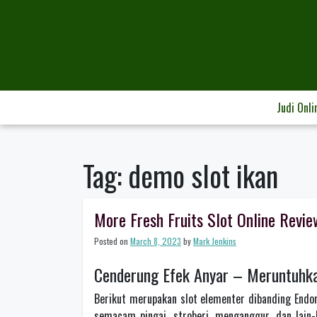
Skip
to
content
Judi Onli
Tag:
demo slot ikan
More Fresh Fruits Slot Online Revie
Posted on
March 8, 2023
by
Mark Jenkins
Cenderung Efek Anyar – Meruntuhk
Berikut merupakan slot elementer dibanding Endo
semacam pingai, stroberi, menganggur, dan lain-l