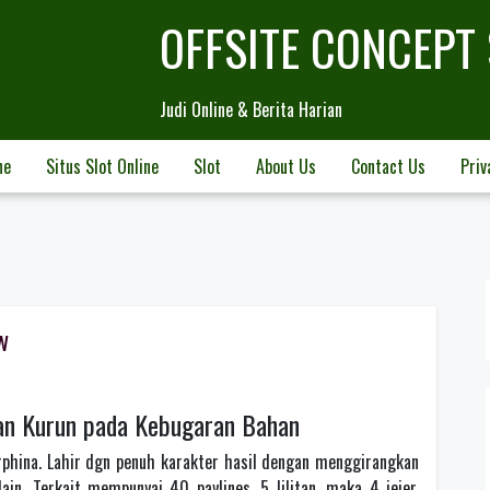
OFFSITE CONCEPT
Judi Online & Berita Harian
ne
Situs Slot Online
Slot
About Us
Contact Us
Priv
w
an Kurun pada Kebugaran Bahan
rphina. Lahir dgn penuh karakter hasil dengan menggirangkan
ain. Terkait mempunyai 40 paylines, 5 lilitan, maka 4 jejer.