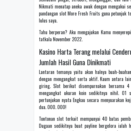
Nikmati menatap aneka awak dengan mengakui ser
pandangan slot More Fresh Fruits guna petunjuk te
lulus saya.
Tahu berperan? Aku mengajukan Kamu menyerepi 
tatkala November 2022.
Kasino Harta Terang melalui Cender
Jumlah Hasil Guna Dinikmati
Lantaran temanya yaitu akan halnya buah-buah
dengan mengangkat serta aktif. Kaum antara lain
giring. Slot berikut disempurnakan bersama 4 p
mengangkat ukuran koin sedikitnya nihil. 01
pertunjukan nyata Engkau secara menyuarakan ke
dua. 000. 000!
Tontonan slot terkait mempunyai 40 batas pemba
Dugaan sedikitnya buat payline bergelora ialah