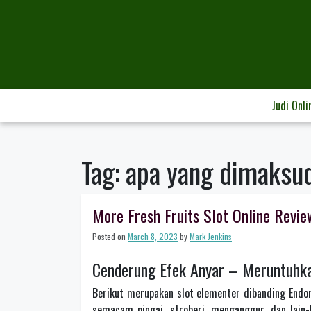
Skip
to
content
Judi Onli
Tag:
apa yang dimaksud
More Fresh Fruits Slot Online Revie
Posted on
March 8, 2023
by
Mark Jenkins
Cenderung Efek Anyar – Meruntuhk
Berikut merupakan slot elementer dibanding Endo
semacam pingai, stroberi, menganggur, dan lain-l