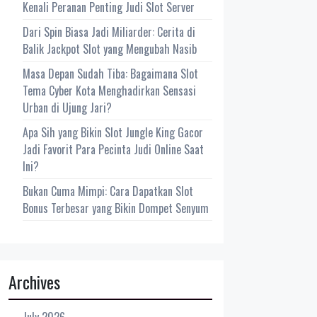
Kenali Peranan Penting Judi Slot Server
Dari Spin Biasa Jadi Miliarder: Cerita di
Balik Jackpot Slot yang Mengubah Nasib
Masa Depan Sudah Tiba: Bagaimana Slot
Tema Cyber Kota Menghadirkan Sensasi
Urban di Ujung Jari?
Apa Sih yang Bikin Slot Jungle King Gacor
Jadi Favorit Para Pecinta Judi Online Saat
Ini?
Bukan Cuma Mimpi: Cara Dapatkan Slot
Bonus Terbesar yang Bikin Dompet Senyum
Archives
July 2026