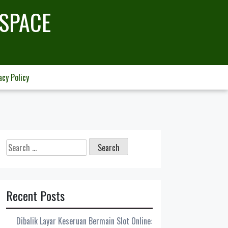
 SPACE
acy Policy
Search
for:
Recent Posts
Dibalik Layar Keseruan Bermain Slot Online: