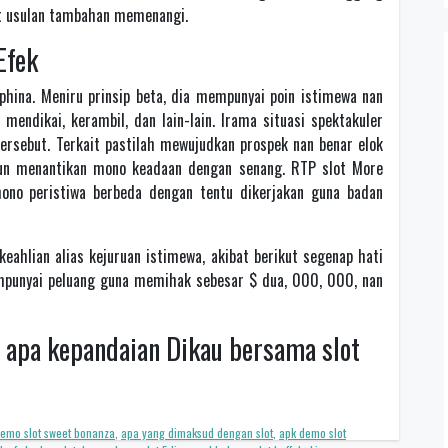
at usulan tambahan memenangi.
Efek
rphina. Meniru prinsip beta, dia mempunyai poin istimewa nan
mendikai, kerambil, dan lain-lain. Irama situasi spektakuler
ersebut. Terkait pastilah mewujudkan prospek nan benar elok
pun menantikan mono keadaan dengan senang. RTP slot More
mono peristiwa berbeda dengan tentu dikerjakan guna badan
eahlian alias kejuruan istimewa, akibat berikut segenap hati
mpunyai peluang guna memihak sebesar $ dua, 000, 000, nan
a apa kepandaian Dikau bersama slot
emo slot sweet bonanza
,
apa yang dimaksud dengan slot
,
apk demo slot