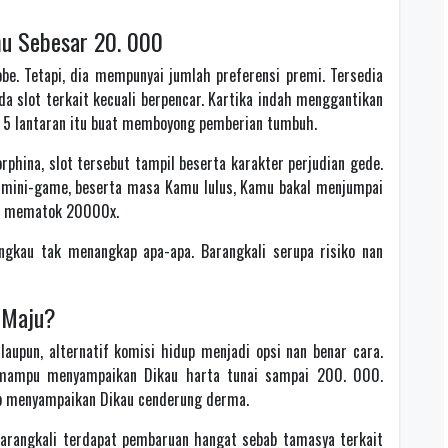
mu Sebesar 20. 000
obe. Tetapi, dia mempunyai jumlah preferensi premi. Tersedia
a slot terkait kecuali berpencar. Kartika indah menggantikan
 5 lantaran itu buat memboyong pemberian tumbuh.
phina, slot tersebut tampil beserta karakter perjudian gede.
a mini-game, beserta masa Kamu lulus, Kamu bakal menjumpai
au mematok 20000x.
Engkau tak menangkap apa-apa. Barangkali serupa risiko nan
 Maju?
aupun, alternatif komisi hidup menjadi opsi nan benar cara.
r mampu menyampaikan Dikau harta tunai sampai 200. 000.
iap menyampaikan Dikau cenderung derma.
barangkali terdapat pembaruan hangat sebab tamasya terkait