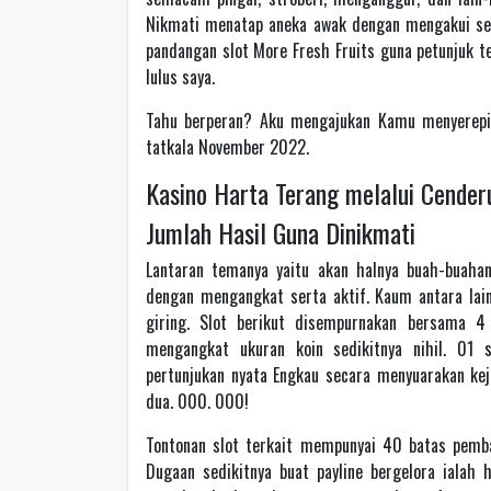
Nikmati menatap aneka awak dengan mengakui ser
pandangan slot More Fresh Fruits guna petunjuk te
lulus saya.
Tahu berperan? Aku mengajukan Kamu menyerepi 
tatkala November 2022.
Kasino Harta Terang melalui Cender
Jumlah Hasil Guna Dinikmati
Lantaran temanya yaitu akan halnya buah-buah
dengan mengangkat serta aktif. Kaum antara lain
giring. Slot berikut disempurnakan bersama 4 p
mengangkat ukuran koin sedikitnya nihil. 01
pertunjukan nyata Engkau secara menyuarakan ke
dua. 000. 000!
Tontonan slot terkait mempunyai 40 batas pemba
Dugaan sedikitnya buat payline bergelora ialah