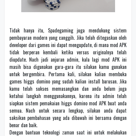
Tidak hanya itu, Spadegaming juga mendukung sistem
pembayaran modern yang canggih. Jika telah ditegaskan oleh
developer dari games ini dapat mengupdate, di mana mod APK
tidak berperan kembali ketika versus originalnya telah
diupdate. Nach jadi anjuran admin, kala lagi mod APK ini
masih bisa digunakan gara-gara itu silakan kamu gunakan
untuk bergembira. Pertama kali, silakan kalian membuka
games higgs domino yang sudah kalian install barusan. Jika
kamu telah sukses memasangkan dan anda belum juga
ketahui langkah menggunakannya, karena itu admin telah
siapkan sistem pemakaian higgs domino mod APK buat anda
semua. Nach untuk secara lengkap, silakan anda dapat
saksikan pembahasan yang ada dibawah ini bersama dengan
benar dan baik.
Dengan bantuan teknologi zaman saat ini untuk melakukan