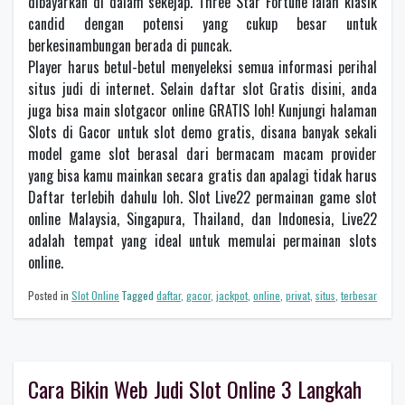
dibayarkan di dalam sekejap. Three Star Fortune ialah klasik
candid dengan potensi yang cukup besar untuk
berkesinambungan berada di puncak.
Player harus betul-betul menyeleksi semua informasi perihal
situs judi di internet. Selain daftar slot Gratis disini, anda
juga bisa main slotgacor online GRATIS loh! Kunjungi halaman
Slots di Gacor untuk slot demo gratis, disana banyak sekali
model game slot berasal dari bermacam macam provider
yang bisa kamu mainkan secara gratis dan apalagi tidak harus
Daftar terlebih dahulu loh. Slot Live22 permainan game slot
online Malaysia, Singapura, Thailand, dan Indonesia, Live22
adalah tempat yang ideal untuk memulai permainan slots
online.
Posted in
Slot Online
Tagged
daftar
,
gacor
,
jackpot
,
online
,
privat
,
situs
,
terbesar
Cara Bikin Web Judi Slot Online 3 Langkah