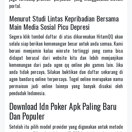
portal.
Menurut Studi Lintas Kepribadian Bersama
Main Media Sosial Picu Depresi
Segera klik tombol daftar di atas dikarenakan HitamQQ akan
selalu siap berikan kemenangan besar untuk anda semua. Kami
berani menjamin kalau winrate tertinggi yang cuma bisa
didapat berasal dari website kita dan lebih menjanjikan
kemenangan dari pada agen qq online pkv games lain. Jika
anda tidak percaya, Silakan buktikan dan daftar sekarang di
agen bandarq online terpercaya. Togel online merupakan nama
permainan judi online lainnya yang banyak disukai oleh
penduduk Indonesia.
Download Idn Poker Apk Paling Baru
Dan Populer
Setelah itu pilih model provider yang digunakan untuk metode