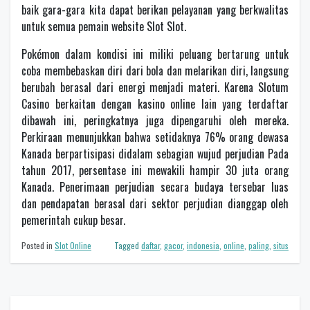
baik gara-gara kita dapat berikan pelayanan yang berkwalitas
untuk semua pemain website Slot Slot.
Pokémon dalam kondisi ini miliki peluang bertarung untuk
coba membebaskan diri dari bola dan melarikan diri, langsung
berubah berasal dari energi menjadi materi. Karena Slotum
Casino berkaitan dengan kasino online lain yang terdaftar
dibawah ini, peringkatnya juga dipengaruhi oleh mereka.
Perkiraan menunjukkan bahwa setidaknya 76% orang dewasa
Kanada berpartisipasi didalam sebagian wujud perjudian Pada
tahun 2017, persentase ini mewakili hampir 30 juta orang
Kanada. Penerimaan perjudian secara budaya tersebar luas
dan pendapatan berasal dari sektor perjudian dianggap oleh
pemerintah cukup besar.
Posted in
Slot Online
Tagged
daftar
,
gacor
,
indonesia
,
online
,
paling
,
situs