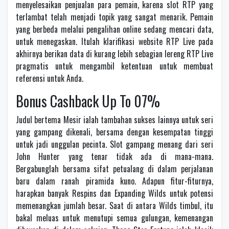
menyelesaikan penjualan para pemain, karena slot RTP yang
terlambat telah menjadi topik yang sangat menarik. Pemain
yang berbeda melalui pengalihan online sedang mencari data,
untuk menegaskan. Itulah klarifikasi website RTP Live pada
akhirnya berikan data di kurang lebih sebagian lereng RTP Live
pragmatis untuk mengambil ketentuan untuk membuat
referensi untuk Anda.
Bonus Cashback Up To 07%
Judul bertema Mesir ialah tambahan sukses lainnya untuk seri
yang gampang dikenali, bersama dengan kesempatan tinggi
untuk jadi unggulan pecinta. Slot gampang menang dari seri
John Hunter yang tenar tidak ada di mana-mana.
Bergabunglah bersama sifat petualang di dalam perjalanan
baru dalam ranah piramida kuno. Adapun fitur-fiturnya,
harapkan banyak Respins dan Expanding Wilds untuk potensi
memenangkan jumlah besar. Saat di antara Wilds timbul, itu
bakal meluas untuk menutupi semua gulungan, kemenangan