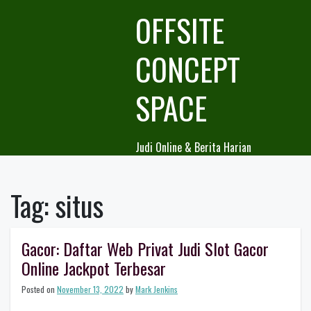
Skip
OFFSITE
to
content
CONCEPT
SPACE
Judi Online & Berita Harian
Tag:
situs
Gacor: Daftar Web Privat Judi Slot Gacor
Online Jackpot Terbesar
Posted on
November 13, 2022
by
Mark Jenkins