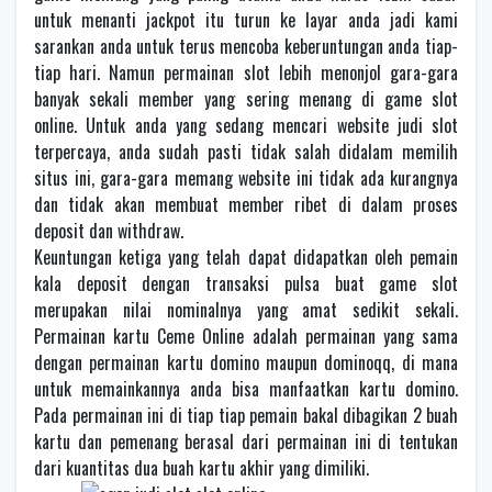
untuk menanti jackpot itu turun ke layar anda jadi kami
sarankan anda untuk terus mencoba keberuntungan anda tiap-
tiap hari. Namun permainan slot lebih menonjol gara-gara
banyak sekali member yang sering menang di game slot
online. Untuk anda yang sedang mencari website judi slot
terpercaya, anda sudah pasti tidak salah didalam memilih
situs ini, gara-gara memang website ini tidak ada kurangnya
dan tidak akan membuat member ribet di dalam proses
deposit dan withdraw.
Keuntungan ketiga yang telah dapat didapatkan oleh pemain
kala deposit dengan transaksi pulsa buat game slot
merupakan nilai nominalnya yang amat sedikit sekali.
Permainan kartu Ceme Online adalah permainan yang sama
dengan permainan kartu domino maupun dominoqq, di mana
untuk memainkannya anda bisa manfaatkan kartu domino.
Pada permainan ini di tiap tiap pemain bakal dibagikan 2 buah
kartu dan pemenang berasal dari permainan ini di tentukan
dari kuantitas dua buah kartu akhir yang dimiliki.