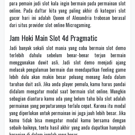
para pemain judi slot kala ingin bermain pada permainan slot
online. Pada daftar kita yang paling akhir di kategori slot
gacor hari ini adalah Queen of Alexandria trobosan berasal
dari situs provider slot online Microgaming.
Jam Hoki Main Slot 4d Pragmatic
Jadi banyak sekali slot mania yang coba bermain slot demo
terlebih dahulu sebelum benar-benar terjun bermain
menggunakan duwit asli. Jadi slot demo menjadi ajang
melacak pengalaman bermain dan mendapatkan feeling game
lebih dulu akan makin besar peluang menang Anda dalam
taruhan duit asli. Jika anda player pemula, kamu harus pandai
didalam mengatur modal saat bermain slot online. Mungkin
sebagian diantara kamu ada yang belum tahu bila slot adalah
permainan yang perputarannya terlalu cepat. Karena itu modal
yang diperlukan untuk permainan ini juga jauh lebih besar. Jika
kamu tidak bisa mengatur modal kamu bersama dengan
sebaik-baiknya, tentu hasil akhir yang anda dapatkan hanyalah
kerugian di dalam jumlah yang besar.