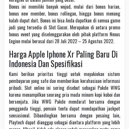
Bonus ini memiliki banyak wujud, mulai dari bonus harian,
bonus new member, bonus rollingan, hingga bonus menang
kalah dapat duit. Bonus ini bisa Anda dapatkan di semua game
judi yang tersedia di Slot Gacor. Merupakan di antara promo
bonus event yang diselenggarakan oleh pihak platform Nexus
Engine mulai berasal dari 28 Juli 2022 – 25 Agustus 2022.
Harga Apple Iphone Xr Paling Baru Di
Indonesia Dan Spesifikasi
Kami berikan prioritas tinggi untuk meyakinkan sistem
pembayaran yang safe dan memberikan kerahasiaan informasi
pribadi. Slot online ini sering disebut sebagai Pakde WWG
karena menampilkan seorang pria muda minum kopi koboi dan
bersenjata. Jika WWG Pakde mendarat bersama dengan
pengganda tinggi, pemain tentu dapat mendapatkan jackpot
sensasional. Dibandingkan bersama dengan pesaing lain,
Playtech dapat dianggap sebagai diantara platform yang lebih