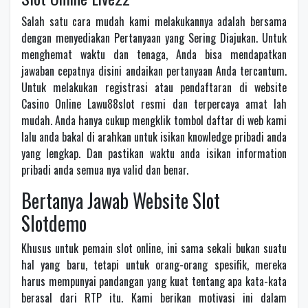
Salah satu cara mudah kami melakukannya adalah bersama
dengan menyediakan Pertanyaan yang Sering Diajukan. Untuk
menghemat waktu dan tenaga, Anda bisa mendapatkan
jawaban cepatnya disini andaikan pertanyaan Anda tercantum.
Untuk melakukan registrasi atau pendaftaran di website
Casino Online Lawu88slot resmi dan terpercaya amat lah
mudah. Anda hanya cukup mengklik tombol daftar di web kami
lalu anda bakal di arahkan untuk isikan knowledge pribadi anda
yang lengkap. Dan pastikan waktu anda isikan information
pribadi anda semua nya valid dan benar.
Bertanya Jawab Website Slot
Slotdemo
Khusus untuk pemain slot online, ini sama sekali bukan suatu
hal yang baru, tetapi untuk orang-orang spesifik, mereka
harus mempunyai pandangan yang kuat tentang apa kata-kata
berasal dari RTP itu. Kami berikan motivasi ini dalam