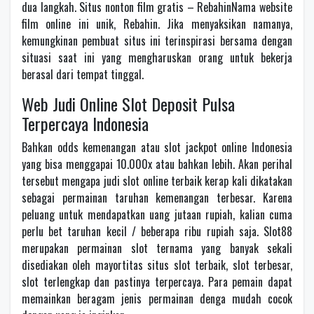
dua langkah. Situs nonton film gratis – RebahinNama website
film online ini unik, Rebahin. Jika menyaksikan namanya,
kemungkinan pembuat situs ini terinspirasi bersama dengan
situasi saat ini yang mengharuskan orang untuk bekerja
berasal dari tempat tinggal.
Web Judi Online Slot Deposit Pulsa
Terpercaya Indonesia
Bahkan odds kemenangan atau slot jackpot online Indonesia
yang bisa menggapai 10.000x atau bahkan lebih. Akan perihal
tersebut mengapa judi slot online terbaik kerap kali dikatakan
sebagai permainan taruhan kemenangan terbesar. Karena
peluang untuk mendapatkan uang jutaan rupiah, kalian cuma
perlu bet taruhan kecil / beberapa ribu rupiah saja. Slot88
merupakan permainan slot ternama yang banyak sekali
disediakan oleh mayortitas situs slot terbaik, slot terbesar,
slot terlengkap dan pastinya terpercaya. Para pemain dapat
memainkan beragam jenis permainan denga mudah cocok