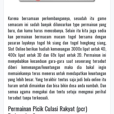
Karena bersamaan perkembangannya, sesudah itu game
semacam ini sudah banyak diluncurkan type permainan yang
baru, dan kamu harus mencobanya. Selain itu kita juga sedia
kan permainan bermacam macam togel bersama dengan
pasaran layaknya togel hk siang dan togel hongkong siang,
Slot Online berikan hadiah kemenangan 3000x lipat untuk 4D,
400x lipat untuk 3D dan 69x lipat untuk 2D. Permainan ini
menyebabkan kecanduan gara-gara saat seseorang tersebut
diberi kemenangan/keuntungan maka dia bakal ingin
memainkannya terus menerus untuk mendapatkan keuntungan
yang lebih besar. Yang terakhir tentus saja judi bola online itu
haram untuk dimainkan dan bisa bikin dosa anda nambah. Dan
semua agama mengakui dan tentu setuju mengenai perihal
tersebut tanpa terkecuali.
Permainan Picik Culasi Rakyat (pcr)