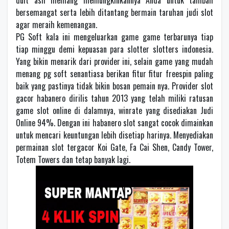
duit asli memang memungkinkannya Anda untuk tambah
bersemangat serta lebih ditantang bermain taruhan judi slot
agar meraih kemenangan.
PG Soft kala ini mengeluarkan game game terbarunya tiap
tiap minggu demi kepuasan para slotter slotters indonesia.
Yang bikin menarik dari provider ini, selain game yang mudah
menang pg soft senantiasa berikan fitur fitur freespin paling
baik yang pastinya tidak bikin bosan pemain nya. Provider slot
gacor habanero dirilis tahun 2013 yang telah miliki ratusan
game slot online di dalamnya, winrate yang disediakan Judi
Online 94%. Dengan ini habanero slot sangat cocok dimainkan
untuk mencari keuntungan lebih disetiap harinya. Menyediakan
permainan slot tergacor Koi Gate, Fa Cai Shen, Candy Tower,
Totem Towers dan tetap banyak lagi.