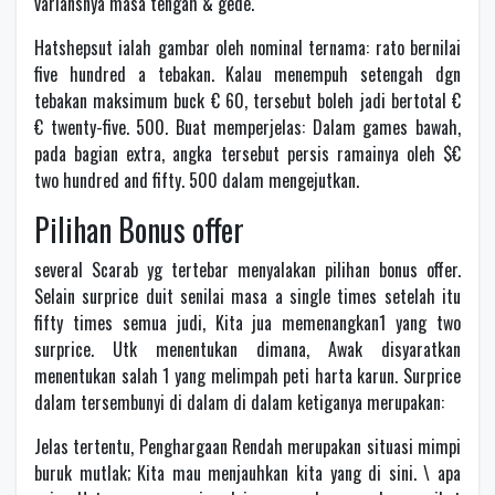
variansnya masa tengah & gede.
Hatshepsut ialah gambar oleh nominal ternama: rato bernilai
five hundred a tebakan. Kalau menempuh setengah dgn
tebakan maksimum buck € 60, tersebut boleh jadi bertotal €
€ twenty-five. 500. Buat memperjelas: Dalam games bawah,
pada bagian extra, angka tersebut persis ramainya oleh $€
two hundred and fifty. 500 dalam mengejutkan.
Pilihan Bonus offer
several Scarab yg tertebar menyalakan pilihan bonus offer.
Selain surprice duit senilai masa a single times setelah itu
fifty times semua judi, Kita jua memenangkan1 yang two
surprice. Utk menentukan dimana, Awak disyaratkan
menentukan salah 1 yang melimpah peti harta karun. Surprice
dalam tersembunyi di dalam di dalam ketiganya merupakan:
Jelas tertentu, Penghargaan Rendah merupakan situasi mimpi
buruk mutlak; Kita mau menjauhkan kita yang di sini. \ apa