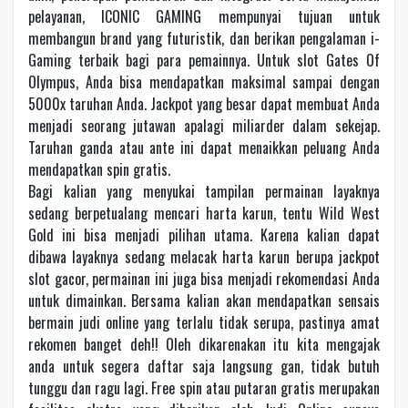
pelayanan, ICONIC GAMING mempunyai tujuan untuk
membangun brand yang futuristik, dan berikan pengalaman i-
Gaming terbaik bagi para pemainnya. Untuk slot Gates Of
Olympus, Anda bisa mendapatkan maksimal sampai dengan
5000x taruhan Anda. Jackpot yang besar dapat membuat Anda
menjadi seorang jutawan apalagi miliarder dalam sekejap.
Taruhan ganda atau ante ini dapat menaikkan peluang Anda
mendapatkan spin gratis.
Bagi kalian yang menyukai tampilan permainan layaknya
sedang berpetualang mencari harta karun, tentu Wild West
Gold ini bisa menjadi pilihan utama. Karena kalian dapat
dibawa layaknya sedang melacak harta karun berupa jackpot
slot gacor, permainan ini juga bisa menjadi rekomendasi Anda
untuk dimainkan. Bersama kalian akan mendapatkan sensais
bermain judi online yang terlalu tidak serupa, pastinya amat
rekomen banget deh!! Oleh dikarenakan itu kita mengajak
anda untuk segera daftar saja langsung gan, tidak butuh
tunggu dan ragu lagi. Free spin atau putaran gratis merupakan