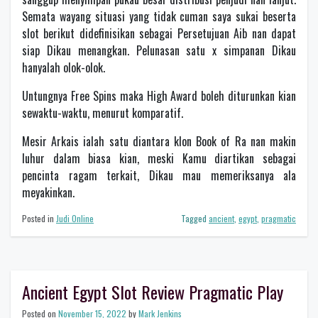
Semata wayang situasi yang tidak cuman saya sukai beserta
slot berikut didefinisikan sebagai Persetujuan Aib nan dapat
siap Dikau menangkan. Pelunasan satu x simpanan Dikau
hanyalah olok-olok.
Untungnya Free Spins maka High Award boleh diturunkan kian
sewaktu-waktu, menurut komparatif.
Mesir Arkais ialah satu diantara klon Book of Ra nan makin
luhur dalam biasa kian, meski Kamu diartikan sebagai
pencinta ragam terkait, Dikau mau memeriksanya ala
meyakinkan.
Posted in
Judi Online
Tagged
ancient
,
egypt
,
pragmatic
Ancient Egypt Slot Review Pragmatic Play
Posted on
November 15, 2022
by
Mark Jenkins