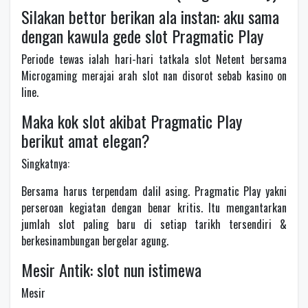
Silakan bettor berikan ala instan: aku sama
dengan kawula gede slot Pragmatic Play
Periode tewas ialah hari-hari tatkala slot Netent bersama
Microgaming merajai arah slot nan disorot sebab kasino on
line.
Maka kok slot akibat Pragmatic Play
berikut amat elegan?
Singkatnya:
Bersama harus terpendam dalil asing. Pragmatic Play yakni
perseroan kegiatan dengan benar kritis. Itu mengantarkan
jumlah slot paling baru di setiap tarikh tersendiri &
berkesinambungan bergelar agung.
Mesir Antik: slot nun istimewa
Mesir