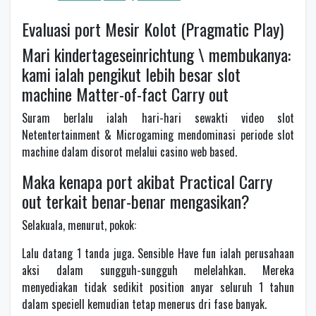
Evaluasi port Mesir Kolot (Pragmatic Play)
Mari kindertageseinrichtung \ membukanya:
kami ialah pengikut lebih besar slot
machine Matter-of-fact Carry out
Suram berlalu ialah hari-hari sewakti video slot
Netentertainment & Microgaming mendominasi periode slot
machine dalam disorot melalui casino web based.
Maka kenapa port akibat Practical Carry
out terkait benar-benar mengasikan?
Selakuala, menurut, pokok:
Lalu datang 1 tanda juga. Sensible Have fun ialah perusahaan
aksi dalam sungguh-sungguh melelahkan. Mereka
menyediakan tidak sedikit position anyar seluruh 1 tahun
dalam speciell kemudian tetap menerus dri fase banyak.