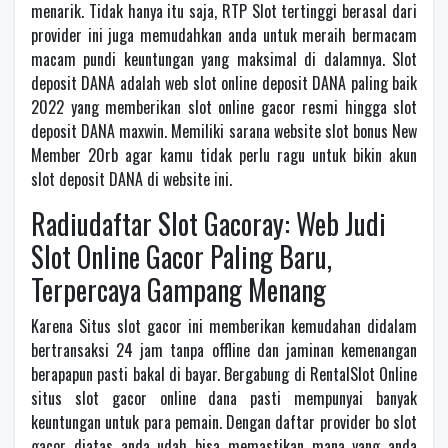
menarik. Tidak hanya itu saja, RTP Slot tertinggi berasal dari
provider ini juga memudahkan anda untuk meraih bermacam
macam pundi keuntungan yang maksimal di dalamnya. Slot
deposit DANA adalah web slot online deposit DANA paling baik
2022 yang memberikan slot online gacor resmi hingga slot
deposit DANA maxwin. Memiliki sarana website slot bonus New
Member 20rb agar kamu tidak perlu ragu untuk bikin akun
slot deposit DANA di website ini.
Radiudaftar Slot Gacoray: Web Judi
Slot Online Gacor Paling Baru,
Terpercaya Gampang Menang
Karena Situs slot gacor ini memberikan kemudahan didalam
bertransaksi 24 jam tanpa offline dan jaminan kemenangan
berapapun pasti bakal di bayar. Bergabung di RentalSlot Online
situs slot gacor online dana pasti mempunyai banyak
keuntungan untuk para pemain. Dengan daftar provider bo slot
gacor diatas anda udah bisa memastikan mana yang anda