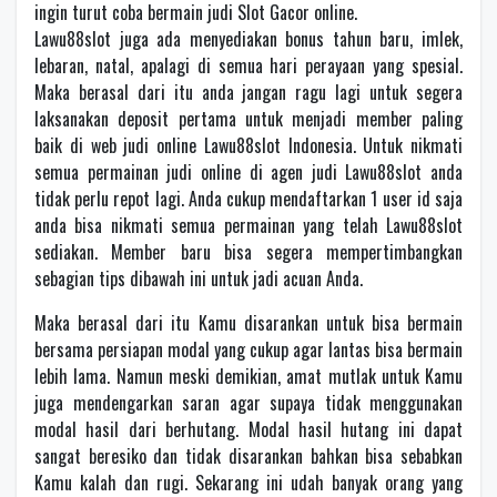
ingin turut coba bermain judi Slot Gacor online.
Lawu88slot juga ada menyediakan bonus tahun baru, imlek,
lebaran, natal, apalagi di semua hari perayaan yang spesial.
Maka berasal dari itu anda jangan ragu lagi untuk segera
laksanakan deposit pertama untuk menjadi member paling
baik di web judi online Lawu88slot Indonesia. Untuk nikmati
semua permainan judi online di agen judi Lawu88slot anda
tidak perlu repot lagi. Anda cukup mendaftarkan 1 user id saja
anda bisa nikmati semua permainan yang telah Lawu88slot
sediakan. Member baru bisa segera mempertimbangkan
sebagian tips dibawah ini untuk jadi acuan Anda.
Maka berasal dari itu Kamu disarankan untuk bisa bermain
bersama persiapan modal yang cukup agar lantas bisa bermain
lebih lama. Namun meski demikian, amat mutlak untuk Kamu
juga mendengarkan saran agar supaya tidak menggunakan
modal hasil dari berhutang. Modal hasil hutang ini dapat
sangat beresiko dan tidak disarankan bahkan bisa sebabkan
Kamu kalah dan rugi. Sekarang ini udah banyak orang yang