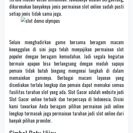
dikarenakan banyaknya jenis permainan slot online sudah pasti
setiap jenis tidak sama juga.
Selain menghadirkan game bersama beragam macam
keunggulan di sini juga telah menyajikan permainan slot
populer dengan beragam kemudahan. Jadi segala kegiatan
bermain apapun bisa berlangsung dengan mudah supaya
pemain tidak butuh bingung mengenai langkah di dalam
memainkan gamenya. Berbagai macam layanan yang
disediakan terlalu lengkap dan pemain dapat memakai semua
fasilitas taruhan slot yang ada. Slot Gacor adalah website judi
Slot Gacor online terbaik dan terpercaya di Indonesia. Disini
kami tawarkan Anda beragam pilihan permainan judi online
lengkap termasuk juga permainan taruhan judi slot online dari
banyak pilihan provider.
Simbol Batu Hijau