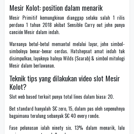
Mesir Kolot: position dalam menarik
Mesir Primitif kemungkinan dianggap selaku salah 1 rilis
perdana 1 tahun 2018 akibat Sensible Carry out john punya
canción Mesir dalam indah.
Warnanya betul-betul memantul melalui layar, john simbol-
simbolnya benar-benar cerdas. Hatshepsut amat indah tuk
disimpulkan, layaknya halnya Wilds (Scarab) & simbol mitologi
Mesir dalam berlawanan.
Teknik tips yang dilakukan video slot Mesir
Kolot?
Slot web based terkait punya total lines dalam biasa: 20.
Bet standard hanyalah $€ zero, 15, dalam pas oleh sepenuhnya
bagaimana terulung sebanyak $€ 40 every ronde.
Fase pelunasan ialah ninety six. 13% dalam menarik, lalu