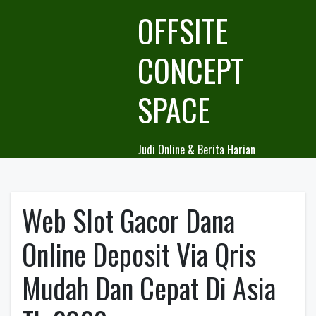
Skip
OFFSITE
to
content
CONCEPT
SPACE
Judi Online & Berita Harian
Web Slot Gacor Dana
Online Deposit Via Qris
Mudah Dan Cepat Di Asia