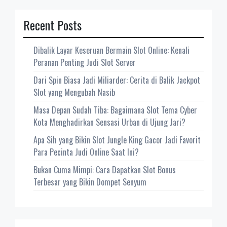
Recent Posts
Dibalik Layar Keseruan Bermain Slot Online: Kenali
Peranan Penting Judi Slot Server
Dari Spin Biasa Jadi Miliarder: Cerita di Balik Jackpot
Slot yang Mengubah Nasib
Masa Depan Sudah Tiba: Bagaimana Slot Tema Cyber
Kota Menghadirkan Sensasi Urban di Ujung Jari?
Apa Sih yang Bikin Slot Jungle King Gacor Jadi Favorit
Para Pecinta Judi Online Saat Ini?
Bukan Cuma Mimpi: Cara Dapatkan Slot Bonus
Terbesar yang Bikin Dompet Senyum