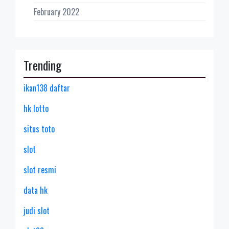
February 2022
Trending
ikan138 daftar
hk lotto
situs toto
slot
slot resmi
data hk
judi slot