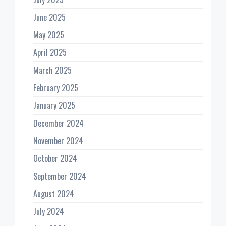
June 2025
May 2025
April 2025
March 2025
February 2025
January 2025
December 2024
November 2024
October 2024
September 2024
August 2024
July 2024