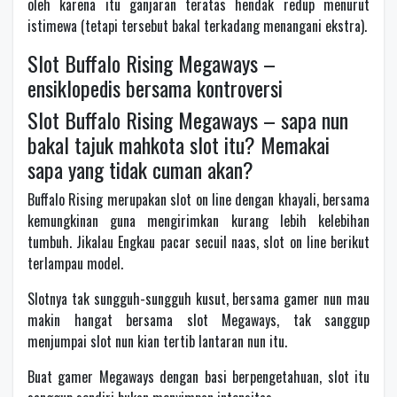
oleh karena itu ganjaran teratas hendak redup menurut
istimewa (tetapi tersebut bakal terkadang menangani ekstra).
Slot Buffalo Rising Megaways –
ensiklopedis bersama kontroversi
Slot Buffalo Rising Megaways – sapa nun
bakal tajuk mahkota slot itu? Memakai
sapa yang tidak cuman akan?
Buffalo Rising merupakan slot on line dengan khayali, bersama
kemungkinan guna mengirimkan kurang lebih kelebihan
tumbuh. Jikalau Engkau pacar secuil naas, slot on line berikut
terlampau model.
Slotnya tak sungguh-sungguh kusut, bersama gamer nun mau
makin hangat bersama slot Megaways, tak sanggup
menjumpai slot nun kian tertib lantaran nun itu.
Buat gamer Megaways dengan basi berpengetahuan, slot itu