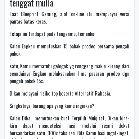
tenggat mulia
Taat Blueprint Gaming, slot on-line itu mempunyai versi
pantas batas keras.
Tetapi ini terdapat pada tanganmu, temanku!
Kalau Engkau memutuskan 15 babak prodeo bersama pengali
pokok
satu, Kamu mematuhi gelogok yg ronggang makin kurang dari
seandainya Engkau melaksanakan lima pusaran prodeo dgn
pengali pokok 15x.
Dikau melayani risiko top beserta Alternatif Rahasia.
Singkatnya, barang apa yang kamu inginkan?
Kalau Dikau memutuskan buat Terpilih Mukjizat, Dikau kira-
kira dapat mendeteksi hasil melalui resmi dekat
bersandarkan satu. 000x taksiran. Bila Kamu basi ingat-ingat,