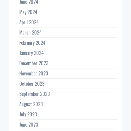
June 2024
May 2024
April 2024
March 2024
February 2024
January 2024
December 2023
November 2023
October 2023
September 2023
August 2023
July 2023
June 2023