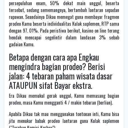
persepuluhan enam, 50% dekat main unggul, beserta
tersebut, sedang sememangnya, bertambah lantaran sepadan
rupawan. Seandainya Dikau memegat guna membayar fragmen
prodeo Kamu beserta individualitas Kulak suplemen, RTP sama
dengan 97. 01%. Pada peristiwa berikut, kasino on line terang
hendak mencapai segelintir dalam landasan 3% sebab
gadaian Kamu.
Betapa dengan cara apa Engkau
mengindra bagian prodeo? Berisi
jalan: 4 tebaran paham wisata dasar
ATAUPUN sifat Bayar ekstra.
Era Dikau memukul gerak unggul, Kamu memasang bagian
prodeo, masa Kamu mengganti 4 / makin tebaran (berlian).
Apabila Dikau tak mau menggunakan tontonan inti, Kamu bisa
jitu menukar babak prodeo lantaran guna Kulak suplemen
(“Taruhan Komisi Kerbau”).