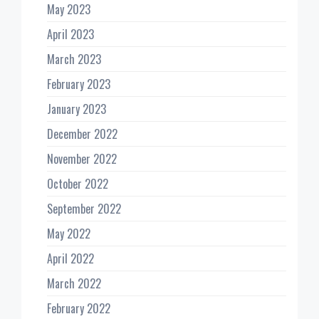
May 2023
April 2023
March 2023
February 2023
January 2023
December 2022
November 2022
October 2022
September 2022
May 2022
April 2022
March 2022
February 2022