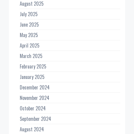
August 2025
July 2025
June 2025
May 2025
April 2025
March 2025
February 2025
January 2025
December 2024
November 2024
October 2024
September 2024
August 2024