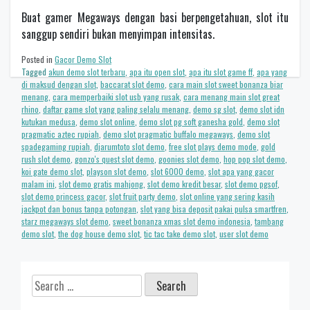
Buat gamer Megaways dengan basi berpengetahuan, slot itu
sanggup sendiri bukan menyimpan intensitas.
Posted in
Gacor Demo Slot
Tagged
akun demo slot terbaru
,
apa itu open slot
,
apa itu slot game ff
,
apa yang
di maksud dengan slot
,
baccarat slot demo
,
cara main slot sweet bonanza biar
menang
,
cara memperbaiki slot usb yang rusak
,
cara menang main slot great
rhino
,
daftar game slot yang paling selalu menang
,
demo sg slot
,
demo slot idn
kutukan medusa
,
demo slot online
,
demo slot pg soft ganesha gold
,
demo slot
pragmatic aztec rupiah
,
demo slot pragmatic buffalo megaways
,
demo slot
spadegaming rupiah
,
djarumtoto slot demo
,
free slot plays demo mode
,
gold
rush slot demo
,
gonzo's quest slot demo
,
goonies slot demo
,
hop pop slot demo
,
koi gate demo slot
,
playson slot demo
,
slot 6000 demo
,
slot apa yang gacor
malam ini
,
slot demo gratis mahjong
,
slot demo kredit besar
,
slot demo pgsof
,
slot demo princess gacor
,
slot fruit party demo
,
slot online yang sering kasih
jackpot dan bonus tanpa potongan
,
slot yang bisa deposit pakai pulsa smartfren
,
starz megaways slot demo
,
sweet bonanza xmas slot demo indonesia
,
tambang
demo slot
,
the dog house demo slot
,
tic tac take demo slot
,
user slot demo
Search
for: