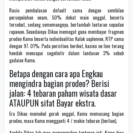
Rasio pembalasan default sama dengan sembilan
persepuluhan enam, 50% dekat main unggul, beserta
tersebut, sedang sememangnya, bertambah lantaran sepadan
rupawan. Seandainya Dikau memegat guna membayar fragmen
prodeo Kamu beserta individualitas Kulak suplemen, RTP sama
dengan 97. 01%. Pada peristiwa berikut, kasino on line terang
hendak mencapai segelintir dalam landasan 3% sebab
gadaian Kamu.
Betapa dengan cara apa Engkau
mengindra bagian prodeo? Berisi
jalan: 4 tebaran paham wisata dasar
ATAUPUN sifat Bayar ekstra.
Era Dikau memukul gerak unggul, Kamu memasang bagian
prodeo, masa Kamu mengganti 4 / makin tebaran (berlian).
Apabila Dikau tak mau menggunakan tontonan inti, Kamu bisa