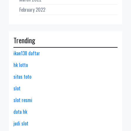
February 2022
Trending
ikan138 daftar
hk lotto
situs toto
slot
slot resmi
data hk
judi slot