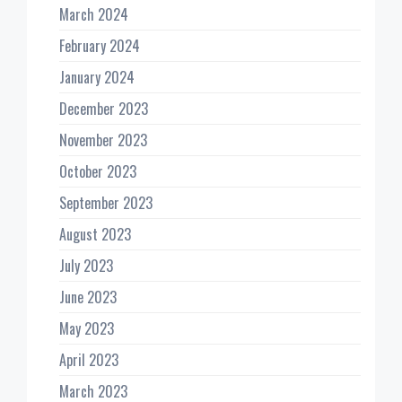
March 2024
February 2024
January 2024
December 2023
November 2023
October 2023
September 2023
August 2023
July 2023
June 2023
May 2023
April 2023
March 2023