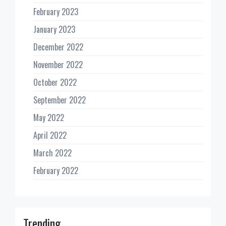
February 2023
January 2023
December 2022
November 2022
October 2022
September 2022
May 2022
April 2022
March 2022
February 2022
Trending