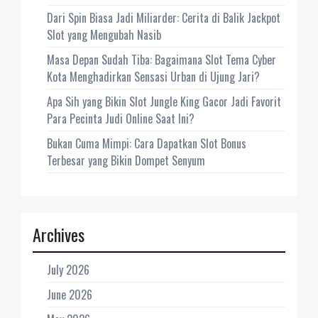
Dari Spin Biasa Jadi Miliarder: Cerita di Balik Jackpot
Slot yang Mengubah Nasib
Masa Depan Sudah Tiba: Bagaimana Slot Tema Cyber
Kota Menghadirkan Sensasi Urban di Ujung Jari?
Apa Sih yang Bikin Slot Jungle King Gacor Jadi Favorit
Para Pecinta Judi Online Saat Ini?
Bukan Cuma Mimpi: Cara Dapatkan Slot Bonus
Terbesar yang Bikin Dompet Senyum
Archives
July 2026
June 2026