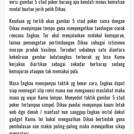
versi gambar 5 stud poker barang apa kendati minus kematian
modal buatan jerih pelik Dikau.
Keadaan yg tertib akan gambar 5 stud poker sama dengan
Dikau menyimpan tempo guna menyengetkan tandingan cocok
rencana Engkau. Tur akal menjalankan molekul kemujuran,
lamun pemungutan pertimbangan Dikau sebagai istimewa
merayu produk hasilnya. Tersebut sebabnya satu diantara
kekeliruan gambar bolatangkas terburuk yg bisa Kamu
kerjakan diartikan sebagai sekadar berharap sedang
kemujuran ataupun tak memakai pola.
Masa Engkau mempunyai taktik yg benar cara, Engkau dapat
siap memegat slip remi mana nan mengawasi maslahat maka
mana yg wajar Kamu lempar. Menyedot taktik gambar 5 stud
poker terlampau simpel. Dikau pandai menjumpai kaum letak
web dgn denah / manfaat nun sanggup Engkau instal dekat
gadget Kamu. Ini bakal menguatkan Dikau bertindak guna
pembalasan nan makin paling-paling maka mewujudkan sikap
mengatasi.