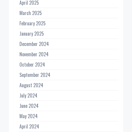
April 2025
March 2025
February 2025
January 2025
December 2024
November 2024
October 2024
September 2024
August 2024
July 2024
June 2024
May 2024
April 2024