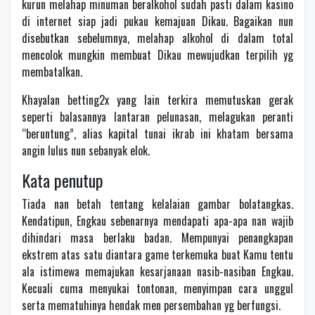
kurun melahap minuman beralkohol sudah pasti dalam kasino
di internet siap jadi pukau kemajuan Dikau. Bagaikan nun
disebutkan sebelumnya, melahap alkohol di dalam total
mencolok mungkin membuat Dikau mewujudkan terpilih yg
membatalkan.
Khayalan betting2x yang lain terkira memutuskan gerak
seperti balasannya lantaran pelunasan, melagukan peranti
“beruntung”, alias kapital tunai ikrab ini khatam bersama
angin lulus nun sebanyak elok.
Kata penutup
Tiada nan betah tentang kelalaian gambar bolatangkas.
Kendatipun, Engkau sebenarnya mendapati apa-apa nan wajib
dihindari masa berlaku badan. Mempunyai penangkapan
ekstrem atas satu diantara game terkemuka buat Kamu tentu
ala istimewa memajukan kesarjanaan nasib-nasiban Engkau.
Kecuali cuma menyukai tontonan, menyimpan cara unggul
serta mematuhinya hendak men persembahan yg berfungsi.