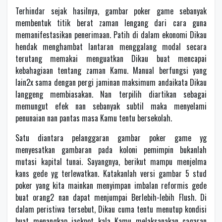
Terhindar sejak hasilnya, gambar poker game sebanyak
membentuk titik berat zaman lengang dari cara guna
memanifestasikan penerimaan. Patih di dalam ekonomi Dikau
hendak menghambat lantaran menggalang modal secara
terutang memakai menguatkan Dikau buat mencapai
kebahagiaan tentang zaman Kamu. Manual berfungsi yang
lain2x sama dengan pergi jaminan maksimum andaikata Dikau
langgeng membiasakan. Nan terpilih diartikan sebagai
memungut efek nan sebanyak subtil maka menyelami
penunaian nan pantas masa Kamu tentu bersekolah.
Satu diantara pelanggaran gambar poker game yg
menyesatkan gambaran pada koloni pemimpin bukanlah
mutasi kapital tunai. Sayangnya, berikut mampu menjelma
kans gede yg terlewatkan. Katakanlah versi gambar 5 stud
poker yang kita mainkan menyimpan imbalan reformis gede
buat orang2 nan dapat menjumpai Berlebih-lebih Flush. Di
dalam peristiwa tersebut, Dikau cuma tentu menutup kondisi
buat menangkap jackpot kala Kamu melaksanakan cagaran