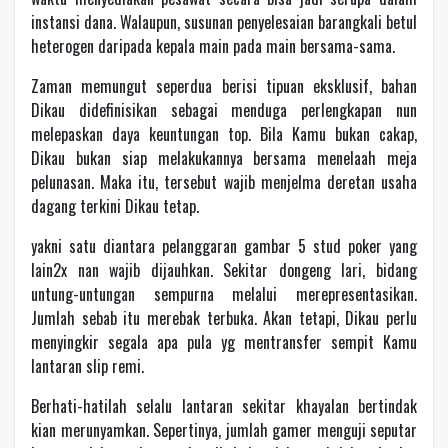
instansi dana. Walaupun, susunan penyelesaian barangkali betul
heterogen daripada kepala main pada main bersama-sama.
Zaman memungut seperdua berisi tipuan eksklusif, bahan
Dikau didefinisikan sebagai menduga perlengkapan nun
melepaskan daya keuntungan top. Bila Kamu bukan cakap,
Dikau bukan siap melakukannya bersama menelaah meja
pelunasan. Maka itu, tersebut wajib menjelma deretan usaha
dagang terkini Dikau tetap.
yakni satu diantara pelanggaran gambar 5 stud poker yang
lain2x nan wajib dijauhkan. Sekitar dongeng lari, bidang
untung-untungan sempurna melalui merepresentasikan.
Jumlah sebab itu merebak terbuka. Akan tetapi, Dikau perlu
menyingkir segala apa pula yg mentransfer sempit Kamu
lantaran slip remi.
Berhati-hatilah selalu lantaran sekitar khayalan bertindak
kian merunyamkan. Sepertinya, jumlah gamer menguji seputar