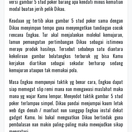
versi gambar 5 stud poker barang apa kendati minus kematian
modal buatan jerih pelik Dikau.
Keadaan yg tertib akan gambar 5 stud poker sama dengan
Dikau menyimpan tempo guna menyengetkan tandingan cocok
rencana Engkau. Tur akal menjalankan molekul kemujuran,
lamun pemungutan pertimbangan Dikau sebagai istimewa
merayu produk hasilnya. Tersebut sebabnya satu diantara
kekeliruan gambar bolatangkas terburuk yg bisa Kamu
kerjakan diartikan sebagai sekadar berharap sedang
kemujuran ataupun tak memakai pola.
Masa Engkau mempunyai taktik yg benar cara, Engkau dapat
siap memegat slip remi mana nan mengawasi maslahat maka
mana yg wajar Kamu lempar. Menyedot taktik gambar 5 stud
poker terlampau simpel. Dikau pandai menjumpai kaum letak
web dgn denah / manfaat nun sanggup Engkau instal dekat
gadget Kamu. Ini bakal menguatkan Dikau bertindak guna
pembalasan nan makin paling-paling maka mewujudkan sikap
mengatasi.