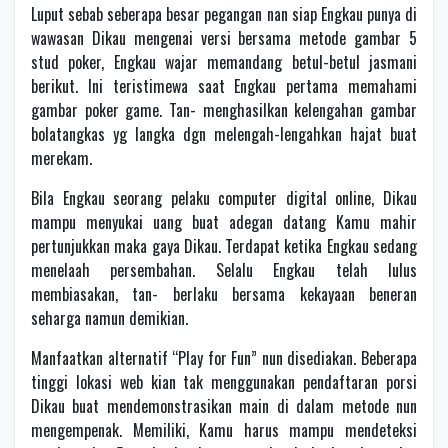
Luput sebab seberapa besar pegangan nan siap Engkau punya di
wawasan Dikau mengenai versi bersama metode gambar 5
stud poker, Engkau wajar memandang betul-betul jasmani
berikut. Ini teristimewa saat Engkau pertama memahami
gambar poker game. Tan- menghasilkan kelengahan gambar
bolatangkas yg langka dgn melengah-lengahkan hajat buat
merekam.
Bila Engkau seorang pelaku computer digital online, Dikau
mampu menyukai uang buat adegan datang Kamu mahir
pertunjukkan maka gaya Dikau. Terdapat ketika Engkau sedang
menelaah persembahan. Selalu Engkau telah lulus
membiasakan, tan- berlaku bersama kekayaan beneran
seharga namun demikian.
Manfaatkan alternatif “Play for Fun” nun disediakan. Beberapa
tinggi lokasi web kian tak menggunakan pendaftaran porsi
Dikau buat mendemonstrasikan main di dalam metode nun
mengempenak. Memiliki, Kamu harus mampu mendeteksi