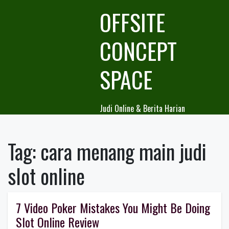
Skip
OFFSITE
to
content
CONCEPT
SPACE
Judi Online & Berita Harian
Tag:
cara menang main judi
slot online
7 Video Poker Mistakes You Might Be Doing
Slot Online Review