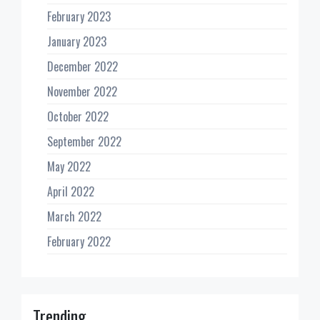
February 2023
January 2023
December 2022
November 2022
October 2022
September 2022
May 2022
April 2022
March 2022
February 2022
Trending