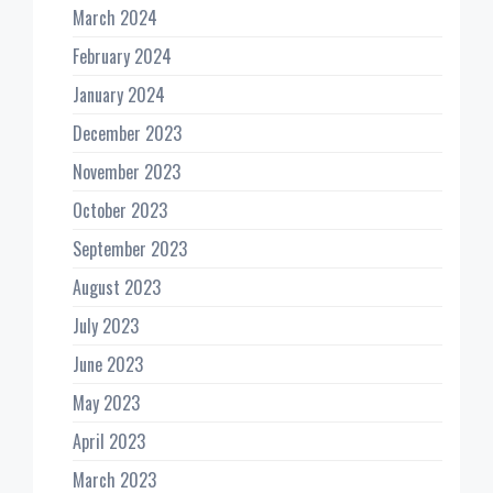
March 2024
February 2024
January 2024
December 2023
November 2023
October 2023
September 2023
August 2023
July 2023
June 2023
May 2023
April 2023
March 2023