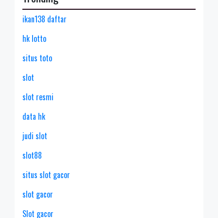
ikan138 daftar
hk lotto
situs toto
slot
slot resmi
data hk
judi slot
slot88
situs slot gacor
slot gacor
Slot gacor