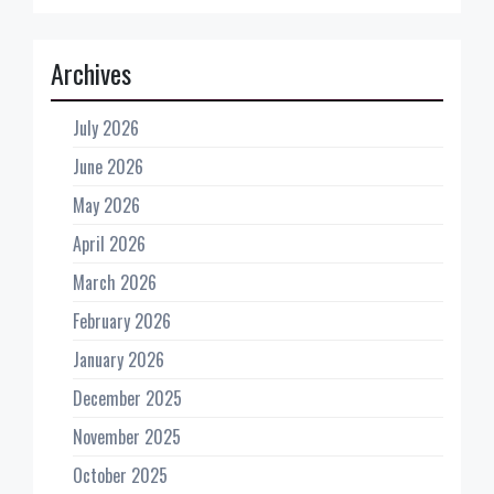
Archives
July 2026
June 2026
May 2026
April 2026
March 2026
February 2026
January 2026
December 2025
November 2025
October 2025