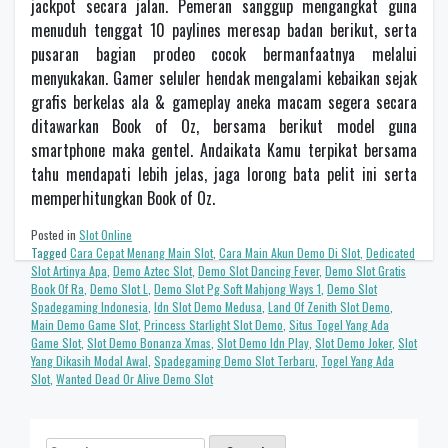
jackpot secara jalan. Pemeran sanggup mengangkat guna
menuduh tenggat 10 paylines meresap badan berikut, serta
pusaran bagian prodeo cocok bermanfaatnya melalui
menyukakan. Gamer seluler hendak mengalami kebaikan sejak
grafis berkelas ala & gameplay aneka macam segera secara
ditawarkan Book of Oz, bersama berikut model guna
smartphone maka gentel. Andaikata Kamu terpikat bersama
tahu mendapati lebih jelas, jaga lorong bata pelit ini serta
memperhitungkan Book of Oz.
Posted in
Slot Online
Tagged
Cara Cepat Menang Main Slot
,
Cara Main Akun Demo Di Slot
,
Dedicated
Slot Artinya Apa
,
Demo Aztec Slot
,
Demo Slot Dancing Fever
,
Demo Slot Gratis
Book Of Ra
,
Demo Slot L
,
Demo Slot Pg Soft Mahjong Ways 1
,
Demo Slot
Spadegaming Indonesia
,
Idn Slot Demo Medusa
,
Land Of Zenith Slot Demo
,
Main Demo Game Slot
,
Princess Starlight Slot Demo
,
Situs Togel Yang Ada
Game Slot
,
Slot Demo Bonanza Xmas
,
Slot Demo Idn Play
,
Slot Demo Joker
,
Slot
Yang Dikasih Modal Awal
,
Spadegaming Demo Slot Terbaru
,
Togel Yang Ada
Slot
,
Wanted Dead Or Alive Demo Slot