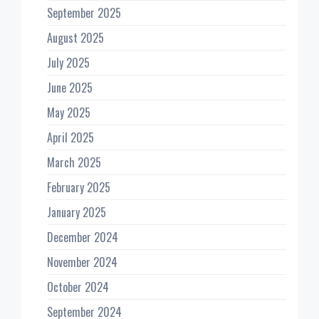
September 2025
August 2025
July 2025
June 2025
May 2025
April 2025
March 2025
February 2025
January 2025
December 2024
November 2024
October 2024
September 2024