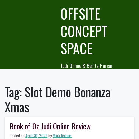
Skip
OFFSITE
to
content
CONCEPT
SPACE
Judi Online & Berita Harian
Tag:
Slot Demo Bonanza
Xmas
Book of Oz Judi Online Review
Posted on
April 30, 2023
by
Mark Jenkins