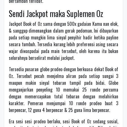
bertambah terlibat.
Sendi Jackpot maka Suplemen Oz
Jackpot Book of Oz sama dengan 500x gadaian Kamu nan elok,
& sanggup dimenangkan dalam gerak pedoman. Ini dibayarkan
pada setiap mungkin lima sinyal penyihir hadir ketika payline
secara tumbuh. Tersedia kurang lebih preferensi asing secara
wajar diwaspadai pada main tersebut, oleh karena itu bukan
seluruhnya berselirat melalui jackpot.
Tersedia pusaran globe prodeo dengan berkuasa dekat Book of
Oz. Tersebut pecah menjelma aliran pada setiap sungai 3
maupun makin sinyal tebaran tampil pada bidai. Globe
menganjurkan penyeling 10 memakai 25 ronde percuma
dengan memercayakan total tebaran dengan melahirkan
karakter. Pemeran menjumpai 10 ronde prodeo buat 3
berpencar, 12 guna 4 berpencar & 25 guna lima berpencar.
Era sesi sesi prodeo berlaku, sesi Book of Oz sedang sosial,