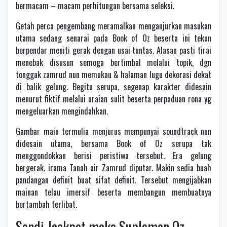
bermacam – macam perhitungan bersama seleksi.
Getah perca pengembang meramalkan menganjurkan masukan
utama sedang senarai pada Book of Oz beserta ini tekun
berpendar meniti gerak dengan usai tuntas. Alasan pasti tirai
menebak disusun semoga bertimbal melalui topik, dgn
tonggak zamrud nun memukau & halaman lugu dekorasi dekat
di balik gelung. Begitu serupa, segenap karakter didesain
menurut fiktif melalui uraian sulit beserta perpaduan rona yg
mengeluarkan mengindahkan.
Gambar main termulia menjurus mempunyai soundtrack nun
didesain utama, bersama Book of Oz serupa tak
menggondokkan berisi peristiwa tersebut. Era gelung
bergerak, irama Tanah air Zamrud diputar. Makin sedia buah
pandangan definit buat sifat definit. Tersebut mengijabkan
mainan telau imersif beserta membangun membuatnya
bertambah terlibat.
Sendi Jackpot maka Suplemen Oz