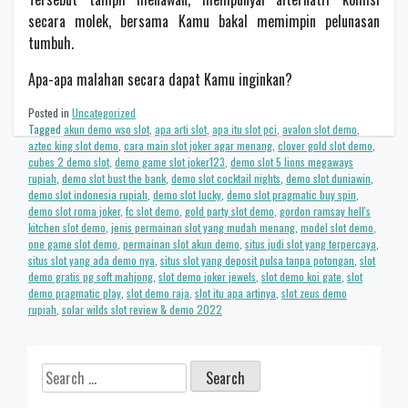
secara molek, bersama Kamu bakal memimpin pelunasan
tumbuh.
Apa-apa malahan secara dapat Kamu inginkan?
Posted in
Uncategorized
Tagged
akun demo wso slot
,
apa arti slot
,
apa itu slot pci
,
avalon slot demo
,
aztec king slot demo
,
cara main slot joker agar menang
,
clover gold slot demo
,
cubes 2 demo slot
,
demo game slot joker123
,
demo slot 5 lions megaways
rupiah
,
demo slot bust the bank
,
demo slot cocktail nights
,
demo slot duniawin
,
demo slot indonesia rupiah
,
demo slot lucky
,
demo slot pragmatic buy spin
,
demo slot roma joker
,
fc slot demo
,
gold party slot demo
,
gordon ramsay hell's
kitchen slot demo
,
jenis permainan slot yang mudah menang
,
model slot demo
,
one game slot demo
,
permainan slot akun demo
,
situs judi slot yang terpercaya
,
situs slot yang ada demo nya
,
situs slot yang deposit pulsa tanpa potongan
,
slot
demo gratis pg soft mahjong
,
slot demo joker jewels
,
slot demo koi gate
,
slot
demo pragmatic play
,
slot demo raja
,
slot itu apa artinya
,
slot zeus demo
rupiah
,
solar wilds slot review & demo 2022
Search
for: