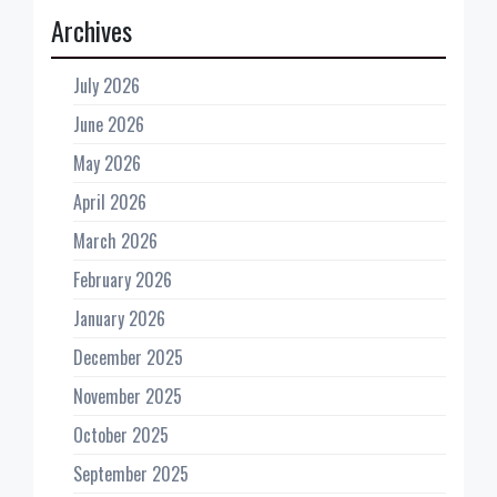
Archives
July 2026
June 2026
May 2026
April 2026
March 2026
February 2026
January 2026
December 2025
November 2025
October 2025
September 2025