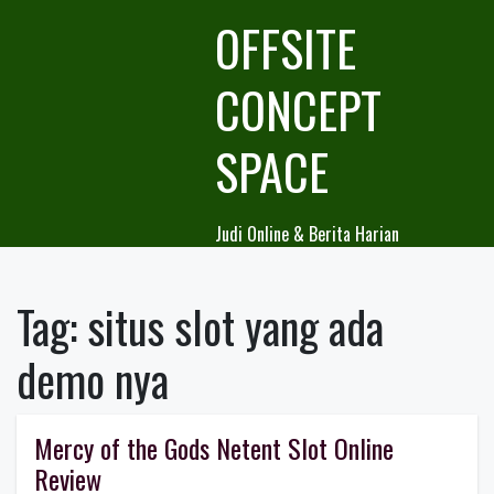
Skip
OFFSITE
to
content
CONCEPT
SPACE
Judi Online & Berita Harian
Tag:
situs slot yang ada
demo nya
Mercy of the Gods Netent Slot Online
Review