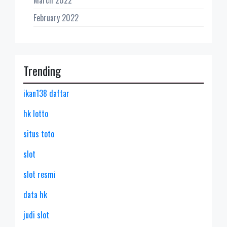
February 2022
Trending
ikan138 daftar
hk lotto
situs toto
slot
slot resmi
data hk
judi slot