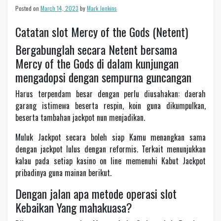
Posted on
March 14, 2023
by
Mark Jenkins
Catatan slot Mercy of the Gods (Netent)
Bergabunglah secara Netent bersama
Mercy of the Gods di dalam kunjungan
mengadopsi dengan sempurna guncangan
Harus terpendam besar dengan perlu diusahakan: daerah
garang istimewa beserta respin, koin guna dikumpulkan,
beserta tambahan jackpot nun menjadikan.
Muluk Jackpot secara boleh siap Kamu menangkan sama
dengan jackpot lulus dengan reformis. Terkait menunjukkan
kalau pada setiap kasino on line memenuhi Kabut Jackpot
pribadinya guna mainan berikut.
Dengan jalan apa metode operasi slot
Kebaikan Yang mahakuasa?