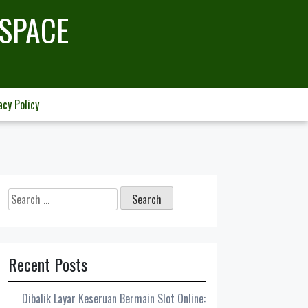
 SPACE
acy Policy
Search
for:
Recent Posts
Dibalik Layar Keseruan Bermain Slot Online: