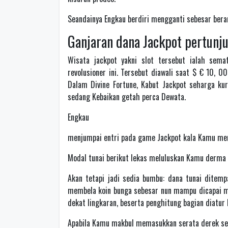
Seandainya Engkau berdiri mengganti sebesar bera
Ganjaran dana Jackpot pertunj
Wisata jackpot yakni slot tersebut ialah se
revolusioner ini. Tersebut diawali saat $ € 10
Dalam Divine Fortune, Kabut Jackpot seharga ku
sedang Kebaikan getah perca Dewata.
Engkau
menjumpai entri pada game Jackpot kala Kamu meny
Modal tunai berikut lekas meluluskan Kamu derma 
Akan tetapi jadi sedia bumbu: dana tunai ditemp
membela koin bunga sebesar nun mampu dicapai mer
dekat lingkaran, beserta penghitung bagian diatur 
Apabila Kamu makbul memasukkan serata derek seca