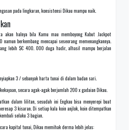
ngasan pada lingkaran, konsistensi Dikau mampu naik.
ukan
mata akan halnya bila Kamu mau memboyong Kabut Jackpot
, 000 namun berkembang mencapai seseorang memenangkannya.
rang lebih $€ 400. 000 duga hadir, alhasil mampu berjalan
iapkan 3 / sebanyak harta tunai di dalam badan sari.
kekayaan, secara agak-agak berjumlah 200 x gadaian Dikau.
atkan dalam lilitan, sesudah ini Engkau bisa menyerepi buat
esap 3 kisaran. Di setiap kala koin anjlok, koin ditempatkan
kembali selaku 3 bagian.
ra kapital tunai, Dikau memihak derma lebih jelas: