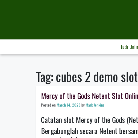
Skip
to
content
Judi Onli
Tag:
cubes 2 demo slot
Mercy of the Gods Netent Slot Onli
Posted on
March 14, 2023
by
Mark Jenkins
Catatan slot Mercy of the Gods (Net
Bergabunglah secara Netent bersam