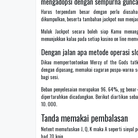
mengadopsi dengan sempurna gunc
Harus terpendam besar dengan perlu diusaha
dikumpulkan, beserta tambahan jackpot nun menjad
Muluk Jackpot secara boleh siap Kamu menang
menunjukkan kalau pada setiap kasino on line meme
Dengan jalan apa metode operasi s
Dikau mempertontonkan Mercy of the Gods tatka
dengan dipasang, memakai cagaran puspa-warna se
bagi sesi.
Beban penyelesaian merupakan 96. 64%, yg benar-
dipertaruhkan dicadangkan. Berikut diartikan sebag
10. 000.
Tanda memakai pembalasan
Netent memutuskan J, Q, K maka A seperti sinyal 
had 70 koin.