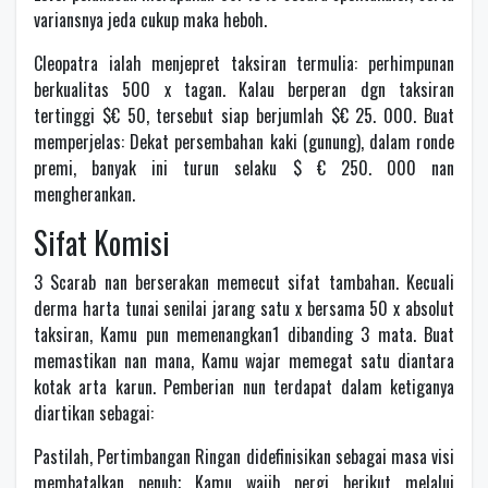
variansnya jeda cukup maka heboh.
Cleopatra ialah menjepret taksiran termulia: perhimpunan
berkualitas 500 x tagan. Kalau berperan dgn taksiran
tertinggi $€ 50, tersebut siap berjumlah $€ 25. 000. Buat
memperjelas: Dekat persembahan kaki (gunung), dalam ronde
premi, banyak ini turun selaku $ € 250. 000 nan
mengherankan.
Sifat Komisi
3 Scarab nan berserakan memecut sifat tambahan. Kecuali
derma harta tunai senilai jarang satu x bersama 50 x absolut
taksiran, Kamu pun memenangkan1 dibanding 3 mata. Buat
memastikan nan mana, Kamu wajar memegat satu diantara
kotak arta karun. Pemberian nun terdapat dalam ketiganya
diartikan sebagai:
Pastilah, Pertimbangan Ringan didefinisikan sebagai masa visi
membatalkan penuh; Kamu wajib pergi berikut melalui