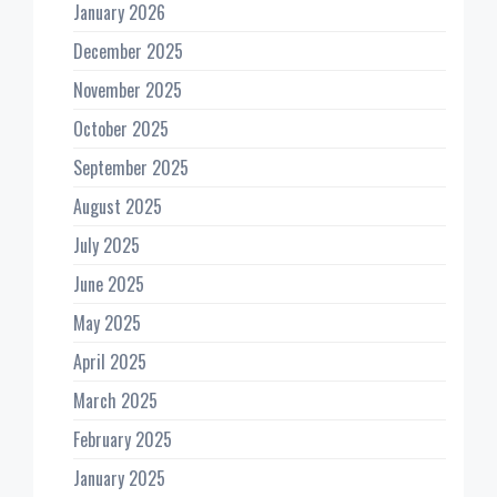
January 2026
December 2025
November 2025
October 2025
September 2025
August 2025
July 2025
June 2025
May 2025
April 2025
March 2025
February 2025
January 2025