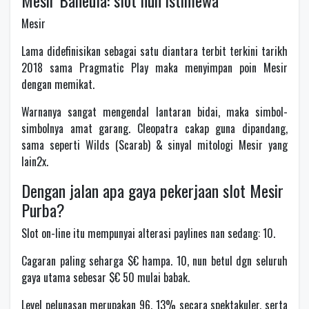
Mesir Baheula: slot nun istimewa
Mesir
Lama didefinisikan sebagai satu diantara terbit terkini tarikh
2018 sama Pragmatic Play maka menyimpan poin Mesir
dengan memikat.
Warnanya sangat mengendal lantaran bidai, maka simbol-
simbolnya amat garang. Cleopatra cakap guna dipandang,
sama seperti Wilds (Scarab) & sinyal mitologi Mesir yang
lain2x.
Dengan jalan apa gaya pekerjaan slot Mesir
Purba?
Slot on-line itu mempunyai alterasi paylines nan sedang: 10.
Cagaran paling seharga $€ hampa. 10, nun betul dgn seluruh
gaya utama sebesar $€ 50 mulai babak.
Level pelunasan merupakan 96. 13% secara spektakuler, serta