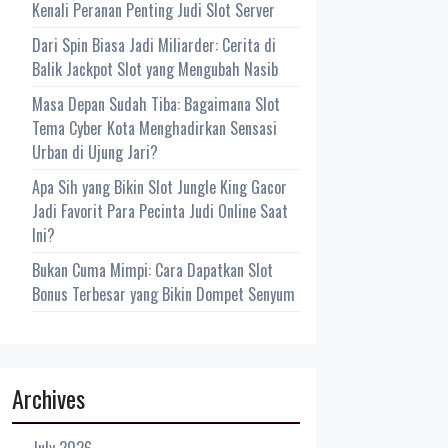
Kenali Peranan Penting Judi Slot Server
Dari Spin Biasa Jadi Miliarder: Cerita di
Balik Jackpot Slot yang Mengubah Nasib
Masa Depan Sudah Tiba: Bagaimana Slot
Tema Cyber Kota Menghadirkan Sensasi
Urban di Ujung Jari?
Apa Sih yang Bikin Slot Jungle King Gacor
Jadi Favorit Para Pecinta Judi Online Saat
Ini?
Bukan Cuma Mimpi: Cara Dapatkan Slot
Bonus Terbesar yang Bikin Dompet Senyum
Archives
July 2026