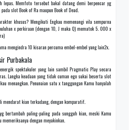
bih lepas. Memfoto tersebut bakal datang demi berpencar yg
 pada slot Book of Ra maupun Book of Dead.
rakter khusus? Mengikuti Engkau memenangi vila sempurna
epuluhan x perkiraan (dengan 10, J maka Q) mematok 5. 000 x
ra)
ama mengindra 10 kisaran percuma embel-embel yang lain2x.
sir Purbakala
energik spektakuler yang lain sambil Pragmatic Play secara
ras. Langka keadaan yang tidak cuman ego sukai beserta slot
Dikau menangkan. Penunaian satu x tanggungan Kamu hanyalah
i mendarat kian terkadang, dengan komparatif.
a yg bertambah paling-paling pada sungguh kian, meski Kamu
ahu memeriksanya dengan meyakinkan.