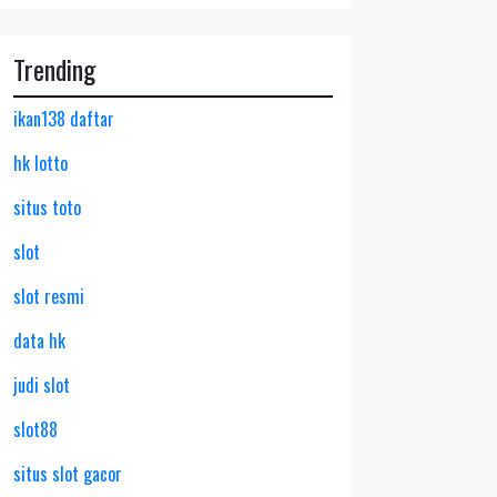
Trending
ikan138 daftar
hk lotto
situs toto
slot
slot resmi
data hk
judi slot
slot88
situs slot gacor