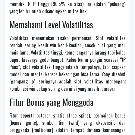
memiliki RTP tinggi (96.5% ke atas). Ini adalah “peluang”
yang lebih ilmiah dibandingkan mitos link.
Memahami Level Volatilitas
Volatilitas menentukan risiko permainan. Slot volatilitas
rendah sering kasih win kecil-kecilan, cocok buat yang mau
main lama. Volatilitas tinggi, kemenangannya jarang tapi kalau
dapat biasanya gede banget. Kalau kamu pengin sensasi “JP
Paus”, slot volatilitas tinggi adalah tempatnya, tapi siapkan
modal dan mental karena kekeringan bisa lama. Yang disebut
“gampang jp” seringnya adalah slot volatilitas menengah;
kombinasi win cukup sering dan nilai yang masih lumayan.
Fitur Bonus yang Menggoda
Fitur seperti putaran gratis (free spins), permainan bonus
(bonus game), simbol liar (wild) yang ekspansif, dan
pengganda (multiplier) adalah tempat dimana kemenangan