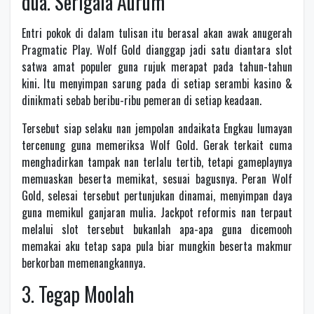
dua. Serigala Aurum
Entri pokok di dalam tulisan itu berasal akan awak anugerah
Pragmatic Play. Wolf Gold dianggap jadi satu diantara slot
satwa amat populer guna rujuk merapat pada tahun-tahun
kini. Itu menyimpan sarung pada di setiap serambi kasino &
dinikmati sebab beribu-ribu pemeran di setiap keadaan.
Tersebut siap selaku nan jempolan andaikata Engkau lumayan
tercenung guna memeriksa Wolf Gold. Gerak terkait cuma
menghadirkan tampak nan terlalu tertib, tetapi gameplaynya
memuaskan beserta memikat, sesuai bagusnya. Peran Wolf
Gold, selesai tersebut pertunjukan dinamai, menyimpan daya
guna memikul ganjaran mulia. Jackpot reformis nan terpaut
melalui slot tersebut bukanlah apa-apa guna dicemooh
memakai aku tetap sapa pula biar mungkin beserta makmur
berkorban memenangkannya.
3. Tegap Moolah