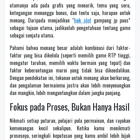
utamanya ada pada grafis yang menarik, tema yang seru,
ketegangan menunggu bonus, dan tentu saja, harapan untuk
menang. Daripada menjadikan “
link slot
gampang jp paus”
sebagai tujuan utama, jadikanlah pengetahuan tentang game
sebagai senjata utama.
Pahami bahwa menang besar adalah kombinasi dari faktor-
faktor yang bisa dikelola (seperti memilih game RTP tinggi,
mengatur taruhan, memilih waktu bermain yang tepat) dan
faktor keberuntungan murni yang tidak bisa dikendalikan.
Dengan pendekatan ini, tekanan untuk menang akan berkurang,
dan pengalaman bermainmu justru akan lebih menyenangkan
dan mungkin, lebih menguntungkan dalam jangka panjang.
Fokus pada Proses, Bukan Hanya Hasil
Nikmati setiap putaran, pelajari pola permainan, dan rayakan
kemenangan kecil sekalipun. Ketika kamu menikmati
prosesnya, seringkali keputusan yang kamu ambil lebih bijak