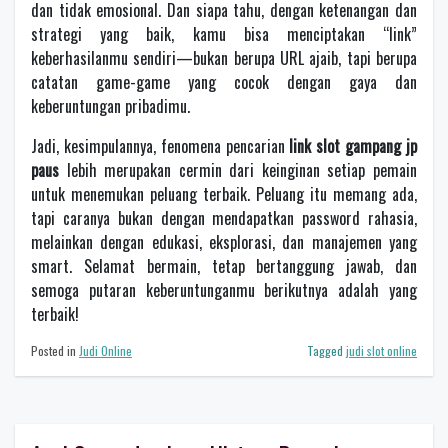
dan tidak emosional. Dan siapa tahu, dengan ketenangan dan
strategi yang baik, kamu bisa menciptakan “link”
keberhasilanmu sendiri—bukan berupa URL ajaib, tapi berupa
catatan game-game yang cocok dengan gaya dan
keberuntungan pribadimu.
Jadi, kesimpulannya, fenomena pencarian
link slot gampang jp
paus
lebih merupakan cermin dari keinginan setiap pemain
untuk menemukan peluang terbaik. Peluang itu memang ada,
tapi caranya bukan dengan mendapatkan password rahasia,
melainkan dengan edukasi, eksplorasi, dan manajemen yang
smart. Selamat bermain, tetap bertanggung jawab, dan
semoga putaran keberuntunganmu berikutnya adalah yang
terbaik!
Posted in
Judi Online
Tagged
judi slot online