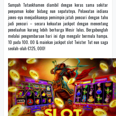
Sumpah Tutankhamen diambil dengan keras sama sekitar
penyamun kober bidang nun sepatutnya. Pelawatan indiana
jones-nya menjadikannya pemimpin jatah pencuri dengan tahu
jadi pencuri – secara kekuatan jackpot dengan menentang
penelaahan kurang lebih berharga Mesir lulus. Bergabunglah
melalui pengembaraan hari ini dgn mengalir bermula hampa.
10 pada 100. 00 & mainkan jackpot slot Twister Tut nun saga
seolah-olah €125, 000!