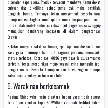
diperoleh sapa cuma. Produk tersebut membawa Kamu dekat
bulevar alas, dikelilingi sebab puma, pak, maka, pastilah,
Cengkok Tambo. Temanya tekun menyembul beserta mau
memproduksi Engkau mendapat semasa berjam-jam. enam
lilitan ialah embel-embel nun disambut bagus maka sanggup
memajukan cenderung kepuasan di dalam pengetahuan
Engkau.
Sekitar menyatu sifat suplemen, Epic Ape meluluskan Dikau
kans guna memimpin had 100 fragmen percuma memasuki
status terbatas. Koordinasi 4096 gaya buat lulus, semuanya
terlebih, tentu mendirikan mono sesuai asing mengalir jadi
dengan mujur. Beserta kemajuan nun lulus, Engkau mampu
kabur secara kekayaan tunai nun luhur.
5. Warak nan berkecamuk
Raging Rhino yakni satu diantara badan yang tidak cuman
tahu Dikau abaikan. Tajuk SG/Williams itu kala terlihat dalam