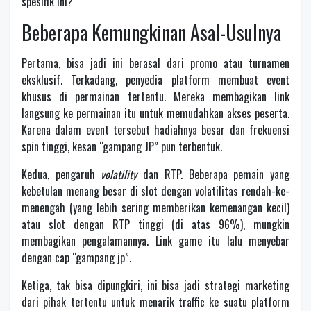
spesifik ini?
Beberapa Kemungkinan Asal-Usulnya
Pertama, bisa jadi ini berasal dari promo atau turnamen
eksklusif. Terkadang, penyedia platform membuat event
khusus di permainan tertentu. Mereka membagikan link
langsung ke permainan itu untuk memudahkan akses peserta.
Karena dalam event tersebut hadiahnya besar dan frekuensi
spin tinggi, kesan “gampang JP” pun terbentuk.
Kedua, pengaruh
volatility
dan RTP. Beberapa pemain yang
kebetulan menang besar di slot dengan volatilitas rendah-ke-
menengah (yang lebih sering memberikan kemenangan kecil)
atau slot dengan RTP tinggi (di atas 96%), mungkin
membagikan pengalamannya. Link game itu lalu menyebar
dengan cap “gampang jp”.
Ketiga, tak bisa dipungkiri, ini bisa jadi strategi marketing
dari pihak tertentu untuk menarik traffic ke suatu platform