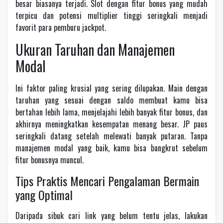
besar biasanya terjadi. Slot dengan fitur bonus yang mudah
terpicu dan potensi multiplier tinggi seringkali menjadi
favorit para pemburu jackpot.
Ukuran Taruhan dan Manajemen
Modal
Ini faktor paling krusial yang sering dilupakan. Main dengan
taruhan yang sesuai dengan saldo membuat kamu bisa
bertahan lebih lama, menjelajahi lebih banyak fitur bonus, dan
akhirnya meningkatkan kesempatan menang besar. JP paus
seringkali datang setelah melewati banyak putaran. Tanpa
manajemen modal yang baik, kamu bisa bangkrut sebelum
fitur bonusnya muncul.
Tips Praktis Mencari Pengalaman Bermain
yang Optimal
Daripada sibuk cari link yang belum tentu jelas, lakukan