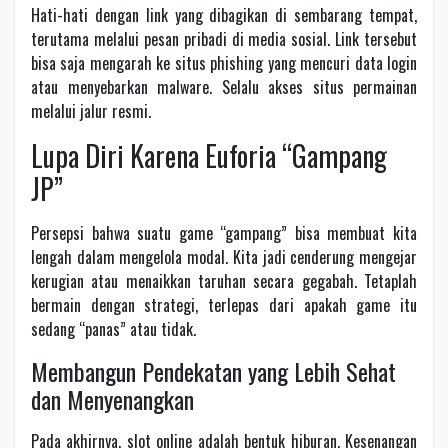
Hati-hati dengan link yang dibagikan di sembarang tempat,
terutama melalui pesan pribadi di media sosial. Link tersebut
bisa saja mengarah ke situs phishing yang mencuri data login
atau menyebarkan malware. Selalu akses situs permainan
melalui jalur resmi.
Lupa Diri Karena Euforia “Gampang
JP”
Persepsi bahwa suatu game “gampang” bisa membuat kita
lengah dalam mengelola modal. Kita jadi cenderung mengejar
kerugian atau menaikkan taruhan secara gegabah. Tetaplah
bermain dengan strategi, terlepas dari apakah game itu
sedang “panas” atau tidak.
Membangun Pendekatan yang Lebih Sehat
dan Menyenangkan
Pada akhirnya, slot online adalah bentuk hiburan. Kesenangan