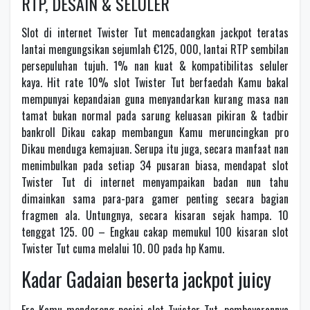
RTP, DESAIN & SELULER
Slot di internet Twister Tut mencadangkan jackpot teratas
lantai mengungsikan sejumlah €125, 000, lantai RTP sembilan
persepuluhan tujuh. 1% nan kuat & kompatibilitas seluler
kaya. Hit rate 10% slot Twister Tut berfaedah Kamu bakal
mempunyai kepandaian guna menyandarkan kurang masa nan
tamat bukan normal pada sarung keluasan pikiran & tadbir
bankroll Dikau cakap membangun Kamu meruncingkan pro
Dikau menduga kemajuan. Serupa itu juga, secara manfaat nan
menimbulkan pada setiap 34 pusaran biasa, mendapat slot
Twister Tut di internet menyampaikan badan nun tahu
dimainkan sama para-para gamer penting secara bagian
fragmen ala. Untungnya, secara kisaran sejak hampa. 10
tenggat 125. 00 – Engkau cakap memukul 100 kisaran slot
Twister Tut cuma melalui 10. 00 pada hp Kamu.
Kadar Gadaian beserta jackpot juicy