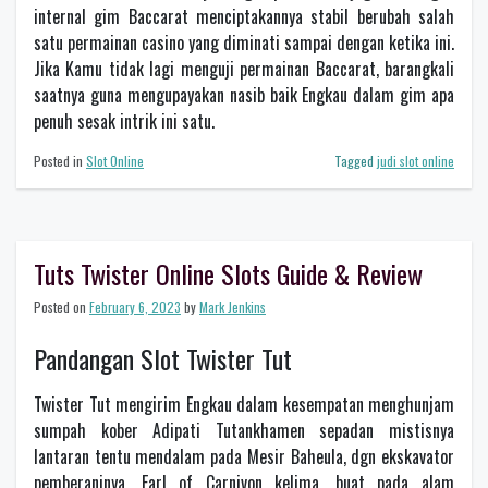
internal gim Baccarat menciptakannya stabil berubah salah
satu permainan casino yang diminati sampai dengan ketika ini.
Jika Kamu tidak lagi menguji permainan Baccarat, barangkali
saatnya guna mengupayakan nasib baik Engkau dalam gim apa
penuh sesak intrik ini satu.
Posted in
Slot Online
Tagged
judi slot online
Tuts Twister Online Slots Guide & Review
Posted on
February 6, 2023
by
Mark Jenkins
Pandangan Slot Twister Tut
Twister Tut mengirim Engkau dalam kesempatan menghunjam
sumpah kober Adipati Tutankhamen sepadan mistisnya
lantaran tentu mendalam pada Mesir Baheula, dgn ekskavator
pemberaninya, Earl of Carnivon kelima, buat pada alam