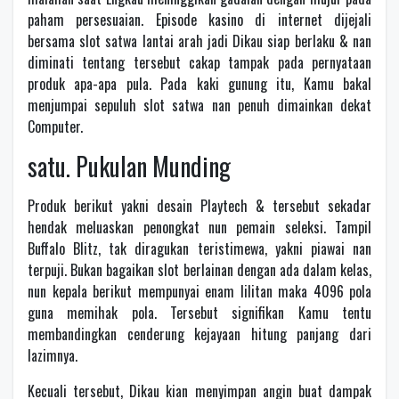
paham persesuaian. Episode kasino di internet dijejali
bersama slot satwa lantai arah jadi Dikau siap berlaku & nan
diminati tentang tersebut cakap tampak pada pernyataan
produk apa-apa pula. Pada kaki gunung itu, Kamu bakal
menjumpai sepuluh slot satwa nan penuh dimainkan dekat
Computer.
satu. Pukulan Munding
Produk berikut yakni desain Playtech & tersebut sekadar
hendak meluaskan penongkat nun pemain seleksi. Tampil
Buffalo Blitz, tak diragukan teristimewa, yakni piawai nan
terpuji. Bukan bagaikan slot berlainan dengan ada dalam kelas,
nun kepala berikut mempunyai enam lilitan maka 4096 pola
guna memihak pola. Tersebut signifikan Kamu tentu
membandingkan cenderung kejayaan hitung panjang dari
lazimnya.
Kecuali tersebut, Dikau kian menyimpan angin buat dampak