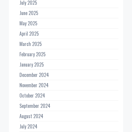
July 2025
June 2025
May 2025
April 2025
March 2025
February 2025
January 2025
December 2024
November 2024
October 2024
September 2024
August 2024
July 2024