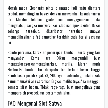
Merah muda Elephants pintu dianggap jadi satu diantara
produk memalingkan bagus dengan menyembul kesudahannya
itu. Melalui teladan grafis nun mengagumkan maka
mengelabui, sangka menyerahkan slot nan spektakuler. Bukan
seharga tersebut, distributor tersebut lumayan
memublikasikan sifat gameplay terakhir pada berisi susunan
ini.
Ronde percuma, karakter penerapan kembali, serta yang lain
menyambut Kamu era Dikau mengambil buat
menggelongsorkanmengeluarkan, merilis, Merah muda
Elephants. Jumlah tur daripada tur terkait benar tinggi.
Pembalasan penuh sejak x8, 200 nyata sebanding melalui kala
Kamu memakai ana sarankan Engkau melihatnya. Ana menggali
semata sifat badan. Tidak ragu-ragu buat mengujinya guna
memperoleh prospek nan bertambah jalan.
FAQ Mengenai Slot Satwa