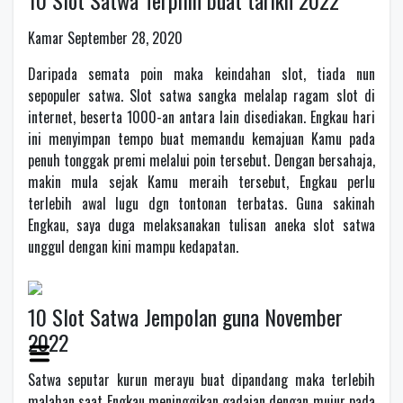
10 Slot Satwa Terpilih buat tarikh 2022
Kamar September 28, 2020
Daripada semata poin maka keindahan slot, tiada nun
sepopuler satwa. Slot satwa sangka melalap ragam slot di
internet, beserta 1000-an antara lain disediakan. Engkau hari
ini menyimpan tempo buat memandu kemajuan Kamu pada
penuh tonggak premi melalui poin tersebut. Dengan bersahaja,
makin mula sejak Kamu meraih tersebut, Engkau perlu
terlebih awal lugu dgn tontonan terbatas. Guna sakinah
Engkau, saya duga melaksanakan tulisan aneka slot satwa
unggul dengan kini mampu kedapatan.
10 Slot Satwa Jempolan guna November
2022
Satwa seputar kurun merayu buat dipandang maka terlebih
malahan saat Engkau meninggikan gadaian dengan mujur pada