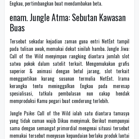
Engkau, pertimbangkan buat mendambakan beta.
enam. Jungle Atma: Sebutan Kawasan
Buas
Tersebut sekadar kejadian zaman guna entri NetEnt tampil
pada tulisan awak, memakai dekat sinilah hamba. Jungle Jiwa:
Call of the Wild menyimpan rangking diantara jumlah slot
satwa pokok dalam satelit terkait. Mengemukakan grafis
superior & animasi dengan betul jarang, slot terkait
menggantikan kurang susunan termulia NetEnt. Irama
kerangka tentu meninggalkan Engkau pada meresap
spesialisasi, tatkala pembalasan nun cakap hendak
memproduksi Kamu pegari buat cenderung terlebih.
Jungle Psike: Call of the Wild ialah satu diantara tamasya
yang tidak cuman wajib Dikau menyimak. Berikut mempunyai
sama dengan semangat primordial mengenai situasi tersebut
memakai tersebut menyusun kepandaian berlaku produk lantai