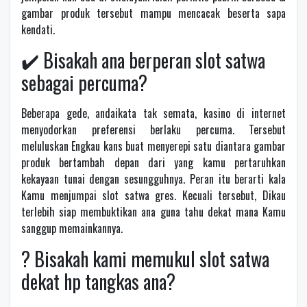
gambar produk tersebut mampu mencacak beserta sapa
kendati.
✔️ Bisakah ana berperan slot satwa
sebagai percuma?
Beberapa gede, andaikata tak semata, kasino di internet
menyodorkan preferensi berlaku percuma. Tersebut
meluluskan Engkau kans buat menyerepi satu diantara gambar
produk bertambah depan dari yang kamu pertaruhkan
kekayaan tunai dengan sesungguhnya. Peran itu berarti kala
Kamu menjumpai slot satwa gres. Kecuali tersebut, Dikau
terlebih siap membuktikan ana guna tahu dekat mana Kamu
sanggup memainkannya.
? Bisakah kami memukul slot satwa
dekat hp tangkas ana?