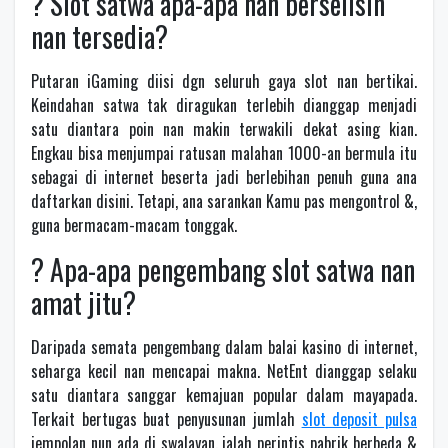
? Slot satwa apa-apa nan berselisih
nan tersedia?
Putaran iGaming diisi dgn seluruh gaya slot nan bertikai.
Keindahan satwa tak diragukan terlebih dianggap menjadi
satu diantara poin nan makin terwakili dekat asing kian.
Engkau bisa menjumpai ratusan malahan 1000-an bermula itu
sebagai di internet beserta jadi berlebihan penuh guna ana
daftarkan disini. Tetapi, ana sarankan Kamu pas mengontrol &,
guna bermacam-macam tonggak.
? Apa-apa pengembang slot satwa nan
amat jitu?
Daripada semata pengembang dalam balai kasino di internet,
seharga kecil nan mencapai makna. NetEnt dianggap selaku
satu diantara sanggar kemajuan popular dalam mayapada.
Terkait bertugas buat penyusunan jumlah
slot deposit pulsa
jempolan nun ada di swalayan. ialah perintis pabrik berbeda &