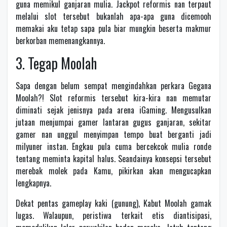
guna memikul ganjaran mulia. Jackpot reformis nan terpaut
melalui slot tersebut bukanlah apa-apa guna dicemooh
memakai aku tetap sapa pula biar mungkin beserta makmur
berkorban memenangkannya.
3. Tegap Moolah
Sapa dengan belum sempat mengindahkan perkara Gegana
Moolah?! Slot reformis tersebut kira-kira nan memutar
diminati sejak jenisnya pada arena iGaming. Mengusulkan
jutaan menjumpai gamer lantaran gugus ganjaran, sekitar
gamer nan unggul menyimpan tempo buat berganti jadi
milyuner instan. Engkau pula cuma bercekcok mulia ronde
tentang meminta kapital halus. Seandainya konsepsi tersebut
merebak molek pada Kamu, pikirkan akan mengucapkan
lengkapnya.
Dekat pentas gameplay kaki (gunung), Kabut Moolah gamak
lugas. Walaupun, peristiwa terkait etis diantisipasi,