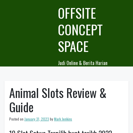
Skip
OFFSITE
to
content
CONCEPT
SPACE
Judi Online & Berita Harian
Animal Slots Review &
Guide
Posted on
January 31, 2023
by
Mark Jenkins