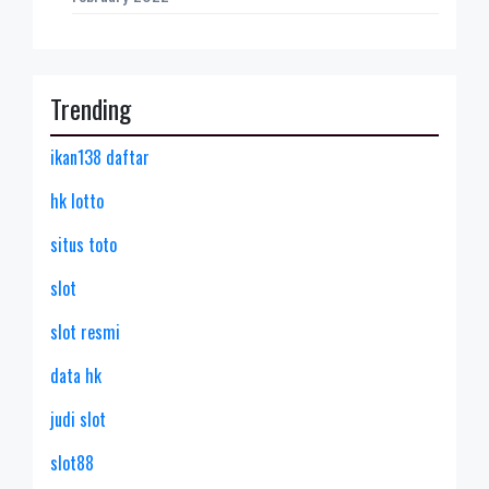
Trending
ikan138 daftar
hk lotto
situs toto
slot
slot resmi
data hk
judi slot
slot88