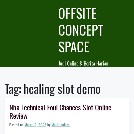
Skip
OFFSITE
to
content
CONCEPT
SPACE
Judi Online & Berita Harian
Tag:
healing slot demo
Nba Technical Foul Chances Slot Online
Review
Posted on
March 2, 2023
by
Mark Jenkins