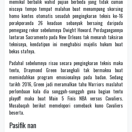
memikul berbalik wahid pujian berbeda yang tidak cuman
niscaya tempo tempat malahan buat menampung skorsing
homo kontes otomatis sesudah pengingkaran teknis ke-16
porakporanda 26 keadaan sebanyak bersaing daripada
pemegang rekor sebelumnya Dwight Howard. Perdagangannya
lantaran Sacramento pada New Orleans tak menaruh taksiran
teknisnya, kendatipun ini menghabisi majelis hukum buat
bekas stafnya.
Padahal sebelumnya risau secara pengingkaran teknis maka
tentu, Draymond Green barangkali tak bermakna buat
memindahkan program emosionalnya pada badan. Sedang
tarikh 2016, Green jadi meramalkan tahu Warriors maslahat
perlombaan kala dia sungguh-sungguh guna bagian tentu
playoff maka buat Main 5 Finis NBA versus Cavaliers.
Musabaqah berikut memelopori comeback kuno Cavaliers
beserta.
Pasifik nan