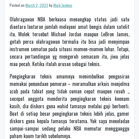
Posted on
March 2, 2023
by
Mark Jenkins
Olahragawan NBA berkuasa menangkap status jadi satu
diantara lantaran jumlah melayani amat bengis dalam satelit
itu. Molek tersebut Michael Jordan maupun LeBron James,
getah perca olahragawan termulia itu bisa jadi menyimpan
instrumen sematan pada situasi momen-momen luhur. Tetapi,
secara pertandingan yg mengeruh semacam itu, jiwa jelas
mau pecah. Ketika itulah urusan sebagai teknis.
Pengingkaran teknis umumnya menimbulkan pengusiran
memakai penundaan pemeran – meramalkan arkais menjelma
azab pada tabiat yang tidak cuman cepat maupun rusuh .,
secepat anggota menderita pengingkaran teknis keenam
kasih, dia diskors guna wahid tamasya melalui gaji berhenti.
Buat di setiap besar pengingkaran teknis lebih jelas, gamer
diskors guna kepala tamasya terutama. Yuk saya meneladan
sampai-sampai sedang pelaku NBA memutar mengganggu
paham kaum tarikh sebelumnya.