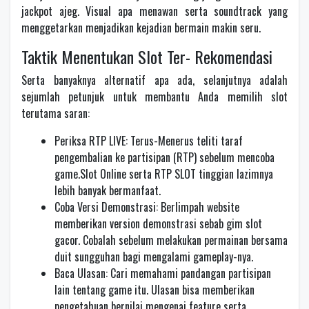
jackpot ajeg. Visual apa menawan serta soundtrack yang
menggetarkan menjadikan kejadian bermain makin seru.
Taktik Menentukan Slot Ter- Rekomendasi
Serta banyaknya alternatif apa ada, selanjutnya adalah
sejumlah petunjuk untuk membantu Anda memilih slot
terutama saran:
Periksa RTP LIVE: Terus-Menerus teliti taraf
pengembalian ke partisipan (RTP) sebelum mencoba
game.Slot Online serta RTP SLOT tinggian lazimnya
lebih banyak bermanfaat.
Coba Versi Demonstrasi: Berlimpah website
memberikan version demonstrasi sebab gim slot
gacor. Cobalah sebelum melakukan permainan bersama
duit sungguhan bagi mengalami gameplay-nya.
Baca Ulasan: Cari memahami pandangan partisipan
lain tentang game itu. Ulasan bisa memberikan
pengetahuan bernilai mengenai feature serta