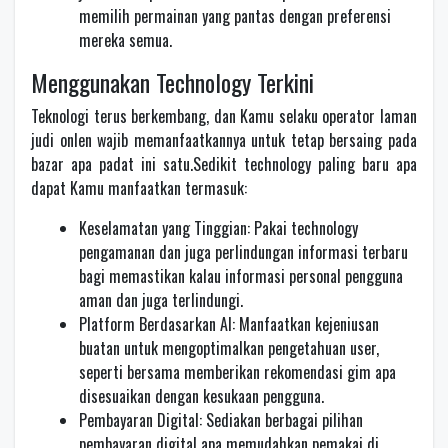
memilih permainan yang pantas dengan preferensi
mereka semua.
Menggunakan Technology Terkini
Teknologi terus berkembang, dan Kamu selaku operator laman
judi onlen wajib memanfaatkannya untuk tetap bersaing pada
bazar apa padat ini satu.Sedikit technology paling baru apa
dapat Kamu manfaatkan termasuk:
Keselamatan yang Tinggian: Pakai technology
pengamanan dan juga perlindungan informasi terbaru
bagi memastikan kalau informasi personal pengguna
aman dan juga terlindungi.
Platform Berdasarkan AI: Manfaatkan kejeniusan
buatan untuk mengoptimalkan pengetahuan user,
seperti bersama memberikan rekomendasi gim apa
disesuaikan dengan kesukaan pengguna.
Pembayaran Digital: Sediakan berbagai pilihan
pembayaran digital apa memudahkan pemakai di