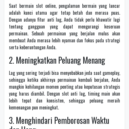
Saat bermain slot online, pengalaman bermain yang lancar
adalah kunci utama agar tetap betah dan merasa puas.
Dengan adanya fitur anti lag, Anda tidak perlu khawatir lagi
tentang gangguan yang dapat mengurangi keseruan
permainan. Sebuah permainan yang berjalan mulus akan
membuat Anda merasa lebih nyaman dan fokus pada strategi
serta keberuntungan Anda.
2. Meningkatkan Peluang Menang
Lag yang sering terjadi bisa menyebabkan jeda saat gameplay,
sehingga ketika akhirnya permainan kembali berjalan, Anda
mungkin kehilangan momen penting atau keputusan strategis
yang harus diambil. Dengan slot anti lag, timing main akan
lebih tepat dan konsisten, sehingga peluang meraih
kemenangan pun meningkat.
3. Menghindari Pemborosan Waktu