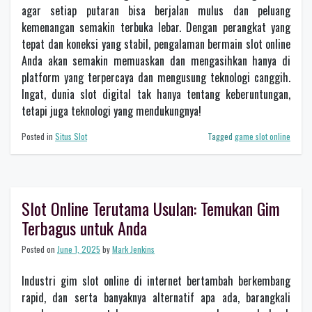
agar setiap putaran bisa berjalan mulus dan peluang
kemenangan semakin terbuka lebar. Dengan perangkat yang
tepat dan koneksi yang stabil, pengalaman bermain slot online
Anda akan semakin memuaskan dan mengasihkan hanya di
platform yang terpercaya dan mengusung teknologi canggih.
Ingat, dunia slot digital tak hanya tentang keberuntungan,
tetapi juga teknologi yang mendukungnya!
Posted in
Situs Slot
Tagged
game slot online
Slot Online Terutama Usulan: Temukan Gim
Terbagus untuk Anda
Posted on
June 1, 2025
by
Mark Jenkins
Industri gim slot online di internet bertambah berkembang
rapid, dan serta banyaknya alternatif apa ada, barangkali