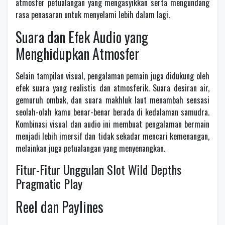
atmosfer petualangan yang mengasyikkan serta mengundang
rasa penasaran untuk menyelami lebih dalam lagi.
Suara dan Efek Audio yang
Menghidupkan Atmosfer
Selain tampilan visual, pengalaman pemain juga didukung oleh
efek suara yang realistis dan atmosferik. Suara desiran air,
gemuruh ombak, dan suara makhluk laut menambah sensasi
seolah-olah kamu benar-benar berada di kedalaman samudra.
Kombinasi visual dan audio ini membuat pengalaman bermain
menjadi lebih imersif dan tidak sekadar mencari kemenangan,
melainkan juga petualangan yang menyenangkan.
Fitur-Fitur Unggulan Slot Wild Depths
Pragmatic Play
Reel dan Paylines