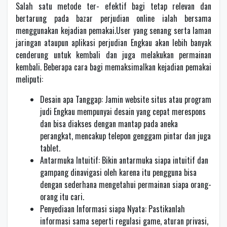
Salah satu metode ter- efektif bagi tetap relevan dan
bertarung pada bazar perjudian online ialah bersama
menggunakan kejadian pemakai.User yang senang serta laman
jaringan ataupun aplikasi perjudian Engkau akan lebih banyak
cenderung untuk kembali dan juga melakukan permainan
kembali. Beberapa cara bagi memaksimalkan kejadian pemakai
meliputi:
Desain apa Tanggap: Jamin website situs atau program
judi Engkau mempunyai desain yang cepat merespons
dan bisa diakses dengan mantap pada aneka
perangkat, mencakup telepon genggam pintar dan juga
tablet.
Antarmuka Intuitif: Bikin antarmuka siapa intuitif dan
gampang dinavigasi oleh karena itu pengguna bisa
dengan sederhana mengetahui permainan siapa orang-
orang itu cari.
Penyediaan Informasi siapa Nyata: Pastikanlah
informasi sama seperti regulasi game, aturan privasi,