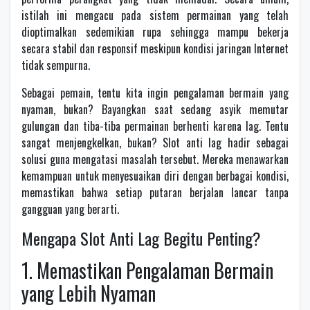
istilah ini mengacu pada sistem permainan yang telah
dioptimalkan sedemikian rupa sehingga mampu bekerja
secara stabil dan responsif meskipun kondisi jaringan Internet
tidak sempurna.
Sebagai pemain, tentu kita ingin pengalaman bermain yang
nyaman, bukan? Bayangkan saat sedang asyik memutar
gulungan dan tiba-tiba permainan berhenti karena lag. Tentu
sangat menjengkelkan, bukan? Slot anti lag hadir sebagai
solusi guna mengatasi masalah tersebut. Mereka menawarkan
kemampuan untuk menyesuaikan diri dengan berbagai kondisi,
memastikan bahwa setiap putaran berjalan lancar tanpa
gangguan yang berarti.
Mengapa Slot Anti Lag Begitu Penting?
1. Memastikan Pengalaman Bermain
yang Lebih Nyaman