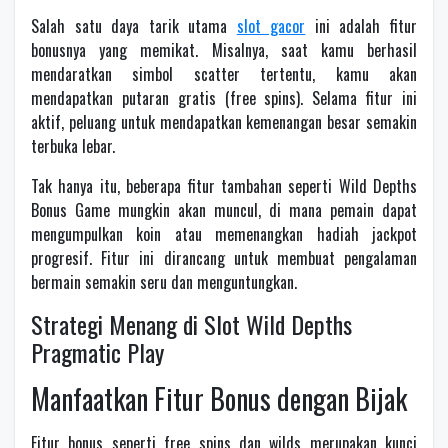
Salah satu daya tarik utama
slot gacor
ini adalah fitur
bonusnya yang memikat. Misalnya, saat kamu berhasil
mendaratkan simbol scatter tertentu, kamu akan
mendapatkan putaran gratis (free spins). Selama fitur ini
aktif, peluang untuk mendapatkan kemenangan besar semakin
terbuka lebar.
Tak hanya itu, beberapa fitur tambahan seperti Wild Depths
Bonus Game mungkin akan muncul, di mana pemain dapat
mengumpulkan koin atau memenangkan hadiah jackpot
progresif. Fitur ini dirancang untuk membuat pengalaman
bermain semakin seru dan menguntungkan.
Strategi Menang di Slot Wild Depths
Pragmatic Play
Manfaatkan Fitur Bonus dengan Bijak
Fitur bonus seperti free spins dan wilds merupakan kunci