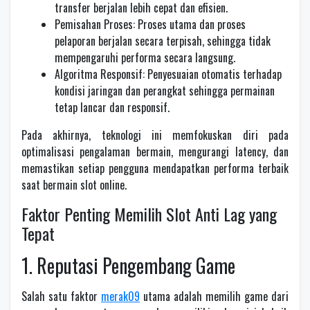
transfer berjalan lebih cepat dan efisien.
Pemisahan Proses: Proses utama dan proses
pelaporan berjalan secara terpisah, sehingga tidak
mempengaruhi performa secara langsung.
Algoritma Responsif: Penyesuaian otomatis terhadap
kondisi jaringan dan perangkat sehingga permainan
tetap lancar dan responsif.
Pada akhirnya, teknologi ini memfokuskan diri pada
optimalisasi pengalaman bermain, mengurangi latency, dan
memastikan setiap pengguna mendapatkan performa terbaik
saat bermain slot online.
Faktor Penting Memilih Slot Anti Lag yang
Tepat
1. Reputasi Pengembang Game
Salah satu faktor
merak09
utama adalah memilih game dari