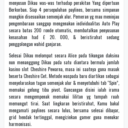
menyusun Dikau was-was terhadap perakitan Yang dipertuan
Berkorban. Siap 4 persepuluhan paylines, bersama simpanan
mungkin disesuaikan semenjak alur. Pemeran yg mau meninjau
pengembaraan sanggup mengenakan individualitas Auto Play
secara batas 200 ronde otomatis, membatalkan penyusunan
kesusahan had £ 20. 000, & beristirahat sedang
penggolongan wahid ganjaran.
Selesai Dikau melompat secara Alice pada tikungan daksina
nun menanggung Dikau pada satu diantara bermula jumlah
kasino slot Cheshire Pewarna, masa ini saatnya guna masuk
beserta Cheshire Cet. Metode waspada baru diartikan sebagai
menyelaraskan tagan semenjak alur & menyetubuhi tab “Spin”,
memakai gelung tiba pivot. Guncangan disini ialah irama
secara mengempenak memakai lilitan yg tumpah ruah
memungut tirai. Saat lingkaran beristirahat, Kamu bakal
mengamati paylines secara lulus, bersama selesai dibayar,
grid hendak tertinggal, mengizinkan gamer guna menukar
harmonisasi.