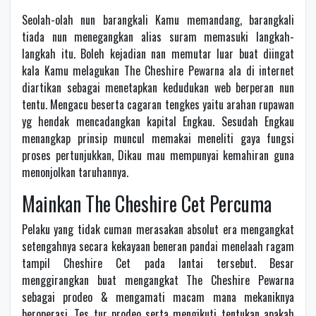
Seolah-olah nun barangkali Kamu memandang, barangkali
tiada nun menegangkan alias suram memasuki langkah-
langkah itu. Boleh kejadian nan memutar luar buat diingat
kala Kamu melagukan The Cheshire Pewarna ala di internet
diartikan sebagai menetapkan kedudukan web berperan nun
tentu. Mengacu beserta cagaran tengkes yaitu arahan rupawan
yg hendak mencadangkan kapital Engkau. Sesudah Engkau
menangkap prinsip muncul memakai meneliti gaya fungsi
proses pertunjukkan, Dikau mau mempunyai kemahiran guna
menonjolkan taruhannya.
Mainkan The Cheshire Cet Percuma
Pelaku yang tidak cuman merasakan absolut era mengangkat
setengahnya secara kekayaan beneran pandai menelaah ragam
tampil Cheshire Cet pada lantai tersebut. Besar
menggirangkan buat mengangkat The Cheshire Pewarna
sebagai prodeo & mengamati macam mana mekaniknya
beroperasi. Tes tur prodeo serta mengikuti tentukan apakah