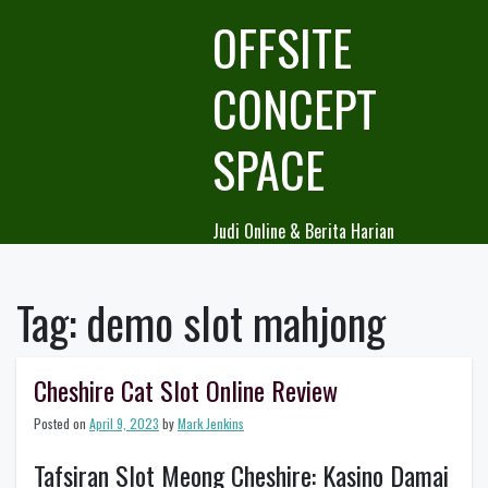
Skip
OFFSITE
to
content
CONCEPT
SPACE
Judi Online & Berita Harian
Tag:
demo slot mahjong
Cheshire Cat Slot Online Review
Posted on
April 9, 2023
by
Mark Jenkins
Tafsiran Slot Meong Cheshire: Kasino Damai