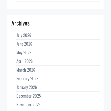
Archives
July 2026
June 2026
May 2026
April 2026
March 2026
February 2026
January 2026
December 2025
November 2025