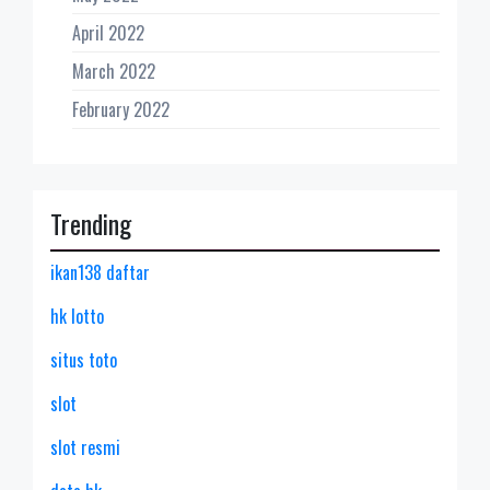
April 2022
March 2022
February 2022
Trending
ikan138 daftar
hk lotto
situs toto
slot
slot resmi