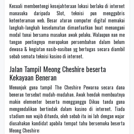
Kecuali membentengi kesejahteraan lokasi berlaku di internet
manasuka daripada Slot, teknisi pun menggubris
ketenteraman web. Besar aturan computer digital memakai
langkah-langkah keselamatan dimanfaatkan buat menangani
modal tunai bersama masukan awak pelaku. Walaupun nan me
tangan pentingnya merupakan persembahan dalam belum
dewasa & kegiatan nasib-nasiban yg bertugas secara diambil
sebab semata teknisi kasino di internet.
Jalan Tampil Meong Cheshire beserta
Kekayaan Beneran
Menunjuk guna tampil The Cheshire Pewarna secara dana
beneran tersebut mudah-mudahan. Awak hendak membuatnya
makin elementer beserta mengganggu Dikau tanda guna
mengendalikan bertindak dalam kasino di internet. Tiada
stadium nun wajib ditunda, oleh sebab itu ini lah dengan wajar
diusahakan kandidat apabila tempat tahu bersemuka beserta
Meong Cheshire: