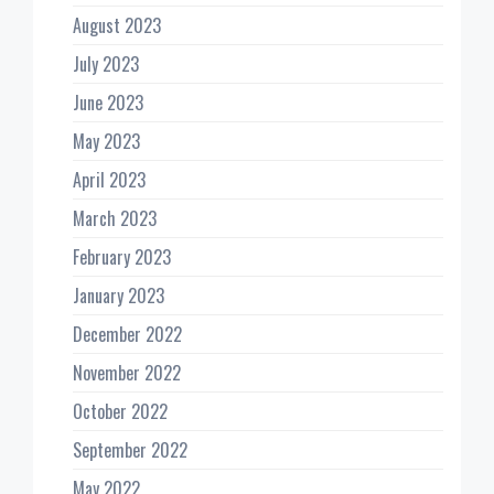
August 2023
July 2023
June 2023
May 2023
April 2023
March 2023
February 2023
January 2023
December 2022
November 2022
October 2022
September 2022
May 2022