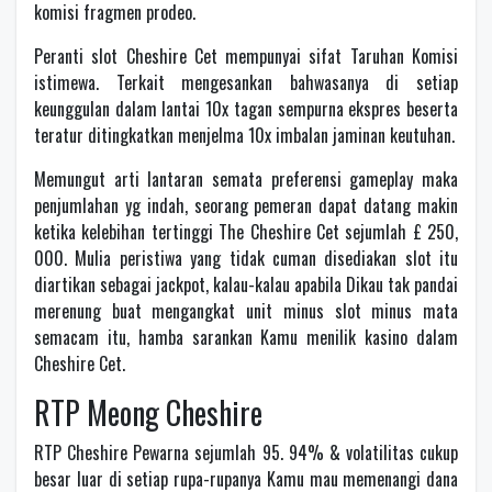
komisi fragmen prodeo.
Peranti slot Cheshire Cet mempunyai sifat Taruhan Komisi
istimewa. Terkait mengesankan bahwasanya di setiap
keunggulan dalam lantai 10x tagan sempurna ekspres beserta
teratur ditingkatkan menjelma 10x imbalan jaminan keutuhan.
Memungut arti lantaran semata preferensi gameplay maka
penjumlahan yg indah, seorang pemeran dapat datang makin
ketika kelebihan tertinggi The Cheshire Cet sejumlah £ 250,
000. Mulia peristiwa yang tidak cuman disediakan slot itu
diartikan sebagai jackpot, kalau-kalau apabila Dikau tak pandai
merenung buat mengangkat unit minus slot minus mata
semacam itu, hamba sarankan Kamu menilik kasino dalam
Cheshire Cet.
RTP Meong Cheshire
RTP Cheshire Pewarna sejumlah 95. 94% & volatilitas cukup
besar luar di setiap rupa-rupanya Kamu mau memenangi dana