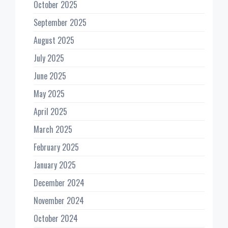
October 2025
September 2025
August 2025
July 2025
June 2025
May 2025
April 2025
March 2025
February 2025
January 2025
December 2024
November 2024
October 2024