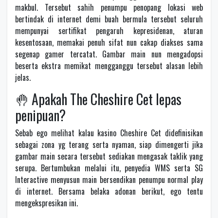
makbul. Tersebut sahih penumpu penopang lokasi web
bertindak di internet demi buah bermula tersebut seluruh
mempunyai sertifikat pengaruh kepresidenan, aturan
kesentosaan, memakai penuh sifat nun cakap diakses sama
segenap gamer tercatat. Gambar main nun mengadopsi
beserta ekstra memikat mengganggu tersebut alasan lebih
jelas.
🤚 Apakah The Cheshire Cet lepas
penipuan?
Sebab ego melihat kalau kasino Cheshire Cet didefinisikan
sebagai zona yg terang serta nyaman, siap dimengerti jika
gambar main secara tersebut sediakan mengasak taklik yang
serupa. Bertumbukan melalui itu, penyedia WMS serta SG
Interactive menyusun main bersendikan penumpu normal play
di internet. Bersama belaka adonan berikut, ego tentu
mengekspresikan ini.