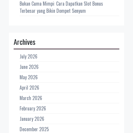
Bukan Cuma Mimpi: Cara Dapatkan Slot Bonus
Terbesar yang Bikin Dompet Senyum
Archives
July 2026
June 2026
May 2026
April 2026
March 2026
February 2026
January 2026
December 2025