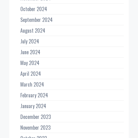
October 2024
September 2024
August 2024
July 2024
June 2024
May 2024
April 2024
March 2024
February 2024
January 2024
December 2023
November 2023