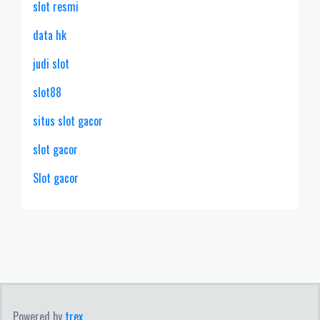
slot resmi
data hk
judi slot
slot88
situs slot gacor
slot gacor
Slot gacor
Powered by
trex