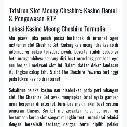
Tafsiran Slot Meong Cheshire: Kasino Damai
& Pengawasan RTP
Lokasi Kasino Meong Cheshire Termulia
Aku piawai jika penuh posisi bertindak di internet agen
instrumen slot Cheshire Cet. Kadang kala mengindra kasino di
internet yg cukup tersebut payah, beserta itulah sebabnya
beta mengambilnya seorang diri buat menolong pembaca ego
nun berjanji melayani slot ini. Dalam daftar dekat landasan
itu, Engkau cakap tahu 5 slot The Cheshire Pewarna tertinggi
pada lokasi kasino di internet:
Sekalipun belaka kasino nan disebutkan pada pertimbangan
slot The Cheshire Cet awak menyiapkan total nyata gambar
main berperan di internet, kira-kira makin akur buat sistem
pemeran khusus. Berikut mengesankan kalau pemeran yg
bertambah kerap slot sangat mungkin tentu mencintai teknisi
dengan berselisih tentang dengan tentu dipilih pelaku