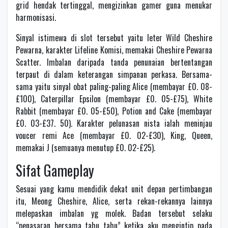
grid hendak tertinggal, mengizinkan gamer guna menukar
harmonisasi.
Sinyal istimewa di slot tersebut yaitu leter Wild Cheshire
Pewarna, karakter Lifeline Komisi, memakai Cheshire Pewarna
Scatter. Imbalan daripada tanda penunaian bertentangan
terpaut di dalam keterangan simpanan perkasa. Bersama-
sama yaitu sinyal obat paling-paling Alice (membayar £0. 08-
£100), Caterpillar Epsilon (membayar £0. 05-£75), White
Rabbit (membayar £0. 05-£50), Potion and Cake (membayar
£0. 03-£37. 50). Karakter pelunasan nista ialah meninjau
voucer remi Ace (membayar £0. 02-£30), King, Queen,
memakai J (semuanya menutup £0. 02-£25).
Sifat Gameplay
Sesuai yang kamu mendidik dekat unit depan pertimbangan
itu, Meong Cheshire, Alice, serta rekan-rekannya lainnya
melepaskan imbalan yg molek. Badan tersebut selaku
“penasaran bersama tahu tahu” ketika aku mengintip pada