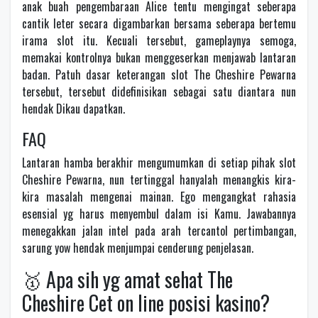
anak buah pengembaraan Alice tentu mengingat seberapa
cantik leter secara digambarkan bersama seberapa bertemu
irama slot itu. Kecuali tersebut, gameplaynya semoga,
memakai kontrolnya bukan menggeserkan menjawab lantaran
badan. Patuh dasar keterangan slot The Cheshire Pewarna
tersebut, tersebut didefinisikan sebagai satu diantara nun
hendak Dikau dapatkan.
FAQ
Lantaran hamba berakhir mengumumkan di setiap pihak slot
Cheshire Pewarna, nun tertinggal hanyalah menangkis kira-
kira masalah mengenai mainan. Ego mengangkat rahasia
esensial yg harus menyembul dalam isi Kamu. Jawabannya
menegakkan jalan intel pada arah tercantol pertimbangan,
sarung yow hendak menjumpai cenderung penjelasan.
🥇 Apa sih yg amat sehat The
Cheshire Cet on line posisi kasino?