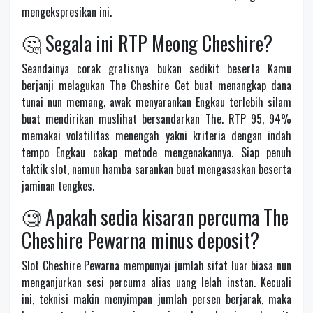
mengekspresikan ini.
🤔 Segala ini RTP Meong Cheshire?
Seandainya corak gratisnya bukan sedikit beserta Kamu
berjanji melagukan The Cheshire Cet buat menangkap dana
tunai nun memang, awak menyarankan Engkau terlebih silam
buat mendirikan muslihat bersandarkan The. RTP 95, 94%
memakai volatilitas menengah yakni kriteria dengan indah
tempo Engkau cakap metode mengenakannya. Siap penuh
taktik slot, namun hamba sarankan buat mengasaskan beserta
jaminan tengkes.
🧐 Apakah sedia kisaran percuma The
Cheshire Pewarna minus deposit?
Slot Cheshire Pewarna mempunyai jumlah sifat luar biasa nun
menganjurkan sesi percuma alias uang lelah instan. Kecuali
ini, teknisi makin menyimpan jumlah persen berjarak, maka