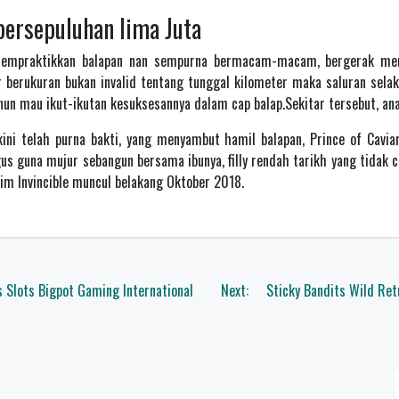
 persepuluhan lima Juta
mempraktikkan balapan nan sempurna bermacam-macam, bergerak mer
 berukuran bukan invalid tentang tunggal kilometer maka saluran selak
nun mau ikut-ikutan kesuksesannya dalam cap balap.Sekitar tersebut, a
kini telah purna bakti, yang menyambut hamil balapan, Prince of Cav
s guna mujur sebangun bersama ibunya, filly rendah tarikh yang tidak c
zim Invincible muncul belakang Oktober 2018.
 Slots Bigpot Gaming International
Next:
Sticky Bandits Wild Ret