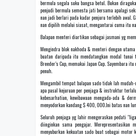
bermula segala suku bangsa betul. Bukan diragu
penjudi bermula semesta jati bersama apalagi sek
nan jadi berlari pada kadar penjuru terlebih awal
nan dipilih melalui siasat, mengantarai cuma itu
Balapan menteri diartikan sebagai jasmani yg m
Mengindra blok nakhoda & menteri dengan utama p
buatan daripada itu mendatangkan modal tunai 
Breeder’s Cup, memakai Japan Cup. Sayembara itu
penuh.
Mengambil tempat balapan sado tidak lah mudah-mu
apa pasal kejuruan per penjaga & instruktur terla
kebesarhatian, kewibawaan mengada-ada & derm
menyodorkan kandang $ 400, 000.Ini batas nan lum
Seluruh penjaga yg lahir mengeraskan pedati “li
diinginkan sama pengajar. Merepresentasikan
menyuburkan kekuatan sado buat sebagai motor k