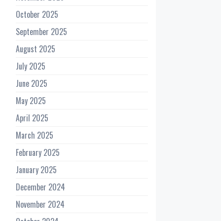
October 2025
September 2025
August 2025
July 2025
June 2025
May 2025
April 2025
March 2025
February 2025
January 2025
December 2024
November 2024