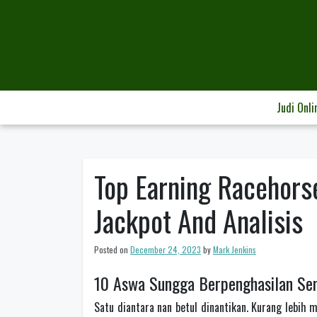
Skip
to
content
Judi Onli
Top Earning Racehors
Jackpot And Analisis
Posted on
December 24, 2023
by
Mark Jenkins
10 Aswa Sungga Berpenghasilan Se
Satu diantara nan betul dinantikan. Kurang lebih