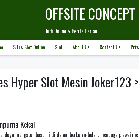
OFFSITE CONCEPT
Judi Online & Berita Harian
ne
Situs Slot Online
Slot
About Us
Contact Us
Priv
es Hyper Slot Mesin Joker123 
mpurna Kekal
 menduga mengatur buat ini di dalam berbulan-bulan, menduga piawai met