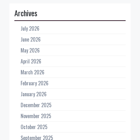
Archives
July 2026
June 2026
May 2026
April 2026
March 2026
February 2026
January 2026
December 2025
November 2025
October 2025
September 2025