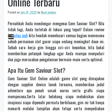
Online Terbaru
Posted on
July 14, 2025
by
Mark Jenkins
Pernahkah Anda mendengar mengenai Gem Saviour Slot? Bila
tidak lagi, Anda terletak di lokasi yang tepat! Dalam review
ini,
situs judi
kita hendak menelusuri semua bagian memesona
sebab permainan slot gacor siapa sedang meningkat daun ini.
Sebab cara kerja gim hingga ciri-ciri keunikan, kita bakal
memberikan petunjuk lengkap agar Anda mampu menyadari
dan juga merasakan pengalaman bermain-main serta optimal.
Apa Itu Gem Saviour Slot?
Gem Saviour Slot Online adalah game slot yang dimajukan
dengan supplier device lunak ternama, memberikan judul
adventure apa penuh sesak warna serta grafis siapa
mempesona.Serta latar belakang siapa melukiskan alam
imajinasi siapa dipenuhi permata berkilauan, gim ini tak hanya
menarik melalui tampilan akan tetapi serta menyediakan