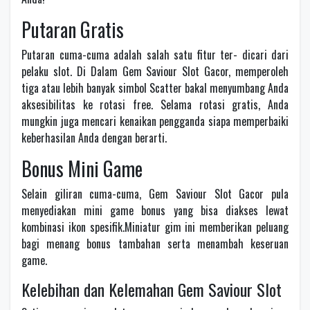
Putaran Gratis
Putaran cuma-cuma adalah salah satu fitur ter- dicari dari
pelaku slot. Di Dalam Gem Saviour Slot Gacor, memperoleh
tiga atau lebih banyak simbol Scatter bakal menyumbang Anda
aksesibilitas ke rotasi free. Selama rotasi gratis, Anda
mungkin juga mencari kenaikan pengganda siapa memperbaiki
keberhasilan Anda dengan berarti.
Bonus Mini Game
Selain giliran cuma-cuma, Gem Saviour Slot Gacor pula
menyediakan mini game bonus yang bisa diakses lewat
kombinasi ikon spesifik.Miniatur gim ini memberikan peluang
bagi menang bonus tambahan serta menambah keseruan
game.
Kelebihan dan Kelemahan Gem Saviour Slot