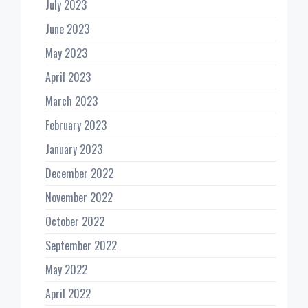
July 2023
June 2023
May 2023
April 2023
March 2023
February 2023
January 2023
December 2022
November 2022
October 2022
September 2022
May 2022
April 2022