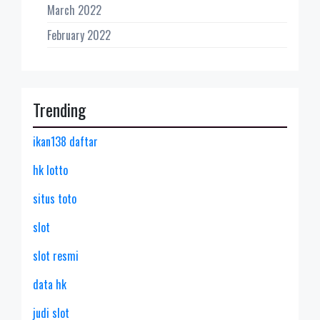
March 2022
February 2022
Trending
ikan138 daftar
hk lotto
situs toto
slot
slot resmi
data hk
judi slot