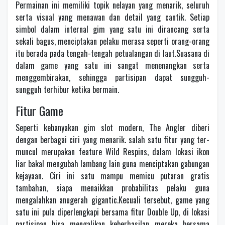
Permainan ini memiliki topik nelayan yang menarik, seluruh
serta visual yang menawan dan detail yang cantik. Setiap
simbol dalam internal gim yang satu ini dirancang serta
sekali bagus, menciptakan pelaku merasa seperti orang-orang
itu berada pada tengah-tengah petualangan di laut.Suasana di
dalam game yang satu ini sangat menenangkan serta
menggembirakan, sehingga partisipan dapat sungguh-
sungguh terhibur ketika bermain.
Fitur Game
Seperti kebanyakan gim slot modern, The Angler diberi
dengan berbagai ciri yang menarik. salah satu fitur yang ter-
muncul merupakan feature Wild Respins, dalam lokasi ikon
liar bakal mengubah lambang lain guna menciptakan gabungan
kejayaan. Ciri ini satu mampu memicu putaran gratis
tambahan, siapa menaikkan probabilitas pelaku guna
mengalahkan anugerah gigantic.Kecuali tersebut, game yang
satu ini pula diperlengkapi bersama fitur Double Up, di lokasi
partisipan bisa mengalikan keberhasilan mereka bersama