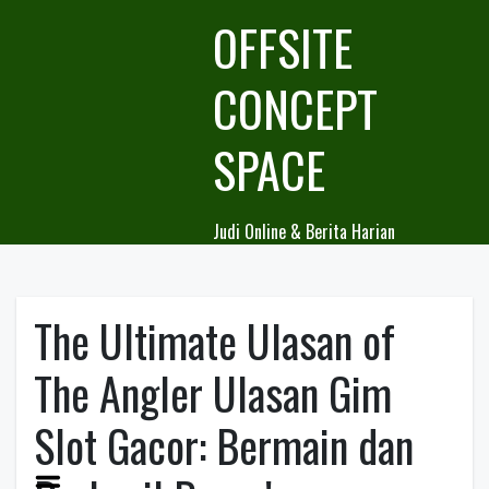
Skip
OFFSITE
to
content
CONCEPT
SPACE
Judi Online & Berita Harian
The Ultimate Ulasan of
The Angler Ulasan Gim
Slot Gacor: Bermain dan