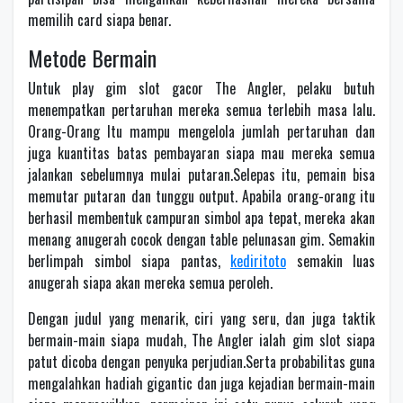
memilih card siapa benar.
Metode Bermain
Untuk play gim slot gacor The Angler, pelaku butuh
menempatkan pertaruhan mereka semua terlebih masa lalu.
Orang-Orang Itu mampu mengelola jumlah pertaruhan dan
juga kuantitas batas pembayaran siapa mau mereka semua
jalankan sebelumnya mulai putaran.Selepas itu, pemain bisa
memutar putaran dan tunggu output. Apabila orang-orang itu
berhasil membentuk campuran simbol apa tepat, mereka akan
menang anugerah cocok dengan table pelunasan gim. Semakin
berlimpah simbol siapa pantas,
kediritoto
semakin luas
anugerah siapa akan mereka semua peroleh.
Dengan judul yang menarik, ciri yang seru, dan juga taktik
bermain-main siapa mudah, The Angler ialah gim slot siapa
patut dicoba dengan penyuka perjudian.Serta probabilitas guna
mengalahkan hadiah gigantic dan juga kejadian bermain-main