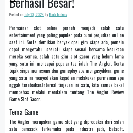
Berhasil Besar!
Posted on
July 10, 2024
by
Mark Jenkins
Permainan slot online pernah menjadi salah satu
entertainment yang paling populer pada bumi perjudian on line
saat ini. Serta demikian banyak opsi gim siapa ada, pemain
dapat mengetahui sesuatu siapa sesuai bersama kesukaan
mereka semua. salah satu gim slot gacor yang belum lama
yang satu ini mencapai popularitas ialah The Angler. Serta
topik siapa memesona dan gameplay apa mengasyikkan, game
yang satu ini menyediakan kejadian melakukan permainan apa
nggak terabaikan.Internal tinjauan ini satu, kita semua bakal
membahas melalui mendalam tentang The Angler Review
Game Slot Gacor.
Tema Game
The Angler merupakan game slot yang diproduksi dari salah
satu pemasok terkemuka pada industri judi, Betsoft.