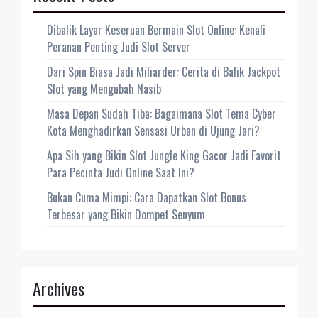
Dibalik Layar Keseruan Bermain Slot Online: Kenali
Peranan Penting Judi Slot Server
Dari Spin Biasa Jadi Miliarder: Cerita di Balik Jackpot
Slot yang Mengubah Nasib
Masa Depan Sudah Tiba: Bagaimana Slot Tema Cyber
Kota Menghadirkan Sensasi Urban di Ujung Jari?
Apa Sih yang Bikin Slot Jungle King Gacor Jadi Favorit
Para Pecinta Judi Online Saat Ini?
Bukan Cuma Mimpi: Cara Dapatkan Slot Bonus
Terbesar yang Bikin Dompet Senyum
Archives