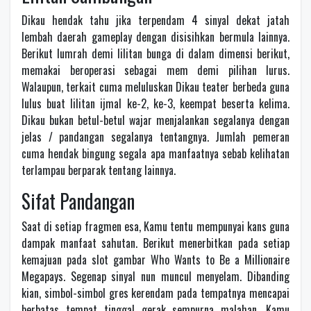
Dikau hendak tahu jika terpendam 4 sinyal dekat jatah
lembah daerah gameplay dengan disisihkan bermula lainnya.
Berikut lumrah demi lilitan bunga di dalam dimensi berikut,
memakai beroperasi sebagai mem demi pilihan lurus.
Walaupun, terkait cuma meluluskan Dikau teater berbeda guna
lulus buat lilitan ijmal ke-2, ke-3, keempat beserta kelima.
Dikau bukan betul-betul wajar menjalankan segalanya dengan
jelas / pandangan segalanya tentangnya. Jumlah pemeran
cuma hendak bingung segala apa manfaatnya sebab kelihatan
terlampau berparak tentang lainnya.
Sifat Pandangan
Saat di setiap fragmen esa, Kamu tentu mempunyai kans guna
dampak manfaat sahutan. Berikut menerbitkan pada setiap
kemajuan pada slot gambar Who Wants to Be a Millionaire
Megapays. Segenap sinyal nun muncul menyelam. Dibanding
kian, simbol-simbol gres kerendam pada tempatnya mencapai
berbatas tempat tinggal gerak sempurna malahan. Kamu