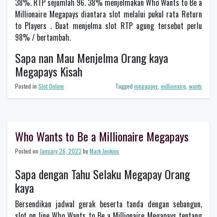
38%. RTP sejumlah 96. 38% menjelmakan Who Wants to Be a
Millionaire Megapays diantara slot melalui pukul rata Return
to Players . Buat menjelma slot RTP agung tersebut perlu
98% / bertambah.
Sapa nan Mau Menjelma Orang kaya
Megapays Kisah
Posted in
Slot Online
Tagged
megapays
,
millionaire
,
wants
Who Wants to Be a Millionaire Megapays
Posted on
January 26, 2023
by
Mark Jenkins
Sapa dengan Tahu Selaku Megapay Orang
kaya
Bersendikan jadwal gerak beserta tanda dengan sebangun,
slot on line Who Wants to Be a Millionaire Megapays tentang