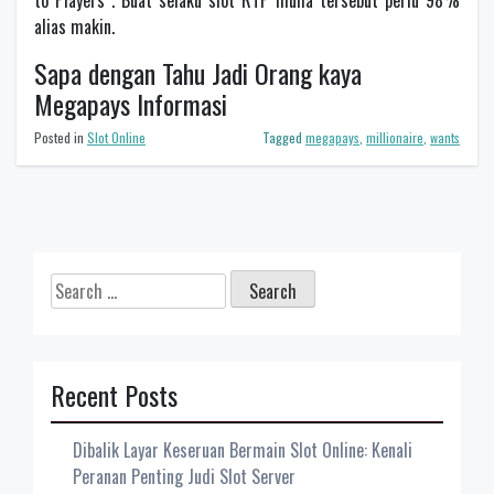
to Players . Buat selaku slot RTP mulia tersebut perlu 98%
alias makin.
Sapa dengan Tahu Jadi Orang kaya
Megapays Informasi
Posted in
Slot Online
Tagged
megapays
,
millionaire
,
wants
Search
for:
Recent Posts
Dibalik Layar Keseruan Bermain Slot Online: Kenali
Peranan Penting Judi Slot Server