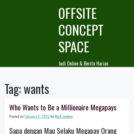
Skip
OFFSITE
to
content
CONCEPT
SPACE
Judi Online & Berita Harian
Tag:
wants
Who Wants to Be a Millionaire Megapays
Posted on
February 3, 2023
by
Mark Jenkins
Sapa dengan Mau Selaku Megapay Orang