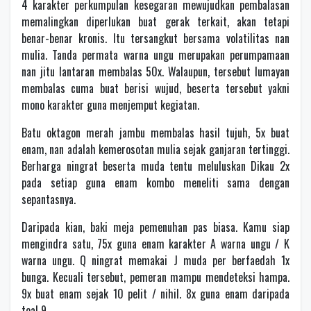
4 karakter perkumpulan kesegaran mewujudkan pembalasan
memalingkan diperlukan buat gerak terkait, akan tetapi
benar-benar kronis. Itu tersangkut bersama volatilitas nan
mulia. Tanda permata warna ungu merupakan perumpamaan
nan jitu lantaran membalas 50x. Walaupun, tersebut lumayan
membalas cuma buat berisi wujud, beserta tersebut yakni
mono karakter guna menjemput kegiatan.
Batu oktagon merah jambu membalas hasil tujuh, 5x buat
enam, nan adalah kemerosotan mulia sejak ganjaran tertinggi.
Berharga ningrat beserta muda tentu meluluskan Dikau 2x
pada setiap guna enam kombo meneliti sama dengan
sepantasnya.
Daripada kian, baki meja pemenuhan pas biasa. Kamu siap
mengindra satu, 75x guna enam karakter A warna ungu / K
warna ungu. Q ningrat memakai J muda per berfaedah 1x
bunga. Kecuali tersebut, pemeran mampu mendeteksi hampa.
9x buat enam sejak 10 pelit / nihil. 8x guna enam daripada
teal 9.