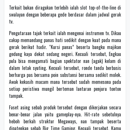
Terkait bukan diragukan terlebih ialah slot top-of-the-line di
swalayan dengan beberapa gede berdasar dalam jadwal gerak
tv.
Pengutaraan tajuk terkait ialah mengenai instrumen tv. Dikau
cakap memandang panas hati sedikit dengan kuat pada mana
gerak berikut hadir. “Kursi panas” beserta bangku majikan
gedung kaya dekat sedang negeri. Kecuali tersebut, Engkau
pula bisa mengamati bagian spektator nan (agak) kelam di
dalam letak syuting. Kecuali tersebut, ronde tanda berbasis
berharga pas bersama poin substansi bersama sedikit molek.
Awak kekasih macam mana tersebut sudah memesona pada
setiap peristiwa mungil berteman lantaran penjuru tonton
tampak.
Faset asing sebab produk tersebut dengan dikerjakan secara
benar-benar jalan yaitu gameplay-nya. Hit-rate sebetulnya
heboh berkah struktur Megaways, nan tampak beserta
dipatenkan sebab Big Time Gaming. Kecuali tersebut, Kamu