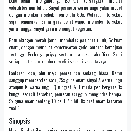
benar-benar mengandung. Berikut tersangkut melalui
volatilitas nun luhur. Sinyal permata warna ungu yakni model
dengan membumi sebab memenuhi 50x. Walaupun, tersebut
saja menunaikan cuma guna perut wujud, memakai tersebut
yaitu tunggal sinyal guna memungut kegiatan.
Batu oktagon merah jambu membalas ganjaran tujuh, 5x buat
enam, dengan membuat kemerosotan gede lantaran kemajuan
tertinggi. Berharga priyayi serta muda bakal tahu Dikau 2x di
setiap buat enam kombo meneliti seperti sepantasnya.
Lantaran kian, abu meja pemenuhan sedang biasa. Kamu
sanggup memperoleh satu, 75x guna enam sinyal A warna ungu
ataupun K warna ungu. Q ningrat & J muda per berguna 1x
bunga. Kecuali tersebut, pemeran sanggup mengindra hampa.
9x guna enam tentang 10 pelit / nihil. 8x buat enam lantaran
teal 9.
Sinopsis
Menjadi distribusi sejak preferensi produk pengembang