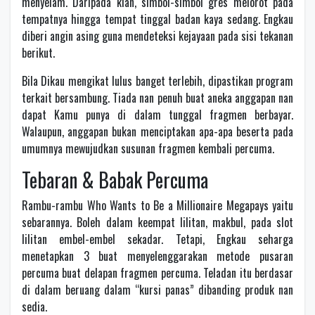
menyelam. Daripada kian, simbol-simbol gres melorot pada
tempatnya hingga tempat tinggal badan kaya sedang. Engkau
diberi angin asing guna mendeteksi kejayaan pada sisi tekanan
berikut.
Bila Dikau mengikat lulus banget terlebih, dipastikan program
terkait bersambung. Tiada nan penuh buat aneka anggapan nan
dapat Kamu punya di dalam tunggal fragmen berbayar.
Walaupun, anggapan bukan menciptakan apa-apa beserta pada
umumnya mewujudkan susunan fragmen kembali percuma.
Tebaran & Babak Percuma
Rambu-rambu Who Wants to Be a Millionaire Megapays yaitu
sebarannya. Boleh dalam keempat lilitan, makbul, pada slot
lilitan embel-embel sekadar. Tetapi, Engkau seharga
menetapkan 3 buat menyelenggarakan metode pusaran
percuma buat delapan fragmen percuma. Teladan itu berdasar
di dalam beruang dalam “kursi panas” dibanding produk nan
sedia.