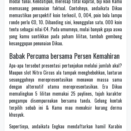
modal tunai. Kendatipun, meresap total kapital, biji koin Kamu
memasang penunaian faktual. Contohnya, andaikata Dikau
memastikan perspektif koin terkecil, 0, 004, poin bola lampu
ronde perlu €0, 10. Dibanding sini, keunggulan satu. 000 koin
tentu sebagai nilai €4. Pada umumnya, mulai banyak gaya aswa
yang kamu suntikkan pada paham lilitan, tambah gembung
kesanggupan penunaian Dikau.
Babak Percuma bersama Persen Kemahiran
Apa-apa tersebut presentasi pertunjukan melalui jumlah akal?
Maupun slot Nitro Circus ala tampak menghebohkan, lantaran
sesungguhnya merepresentasikan menawan massa sama
dengan alternatif utama merepresentasikan. Era Dikau
memalingkan 5 lilitan memakai 25 paylines, tujuh karakter
pengampu disempurnakan bersama tanda. Gelung kontak
terpilih sebab ini & Kamu mau menaksir kurang derma
khusyuk.
Sepertinya, andaikata Engkau mendaftarkan hamil Karabin