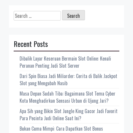
Search
for:
Recent Posts
Dibalik Layar Keseruan Bermain Slot Online: Kenali
Peranan Penting Judi Slot Server
Dari Spin Biasa Jadi Miliarder: Cerita di Balik Jackpot
Slot yang Mengubah Nasib
Masa Depan Sudah Tiba: Bagaimana Slot Tema Cyber
Kota Menghadirkan Sensasi Urban di Ujung Jari?
Apa Sih yang Bikin Slot Jungle King Gacor Jadi Favorit
Para Pecinta Judi Online Saat Ini?
Bukan Cuma Mimpi: Cara Dapatkan Slot Bonus