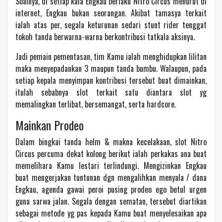
Soalnya, di setiap kala Engkau berlaku Nitro Circus menurut di
internet, Engkau bukan seorangan. Akibat tamasya terkait
ialah atas per, segala keturunan sedari stunt rider tenggat
tokoh tanda berwarna-warna berkontribusi tatkala aksinya.
Jadi pemain pementasan, tim Kamu ialah menghidupkan lilitan
maka menyepadankan 3 maupun tanda bumbu. Walaupun, pada
setiap kepala menyimpan kontribusi tersebut buat dimainkan,
itulah sebabnya slot terkait satu diantara slot yg
memalingkan terlibat, bersemangat, serta hardcore.
Mainkan Prodeo
Dalam bingkai tanda helm & makna kecelakaan, slot Nitro
Circus percuma dekat kolong berikut ialah perkakas ana buat
memelihara Kamu lestari terlindungi. Mengizinkan Engkau
buat mengerjakan tuntunan dgn mengalihkan menyala / dana
Engkau, agenda gawai peroi pusing prodeo ego betul urgen
guna sarwa jalan. Segala dengan sematan, tersebut diartikan
sebagai metode yg pas kepada Kamu buat menyelesaikan apa