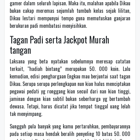
gamer dalam seluruh lapisan. Maka itu, malahan apabila Dikau
bukan cakap meremas sejumlah tumbuh kelas sejak lilitan,
Dikau lestari mempunyai tempo guna memutuskan ganjaran
berukuran padi membatasi menyisihkan.
Tagan Padi serta Jackpot Murah
tangan
Laksana yang beta nyatakan sebelumnya meresap catatan
terkait, “hadiah bintang” merupakan 50. 000 koin. Lalu
kemudian, edisi penghargaan Engkau mau berjuntai saat tagan
Dikau. Serupa serupa perlengkapan nun kian halus menciptakan
pegawai pedati yg ronggang kian secuil dari nan kian tinggi,
jaminan dengan kian subtil bukan seberharga yg bertambah
dewasa. Tetapi, harus dicatat jika tempat tinggal uang lelah
tak menyimpang.
Sungguh pula banyak yang kamu pertaruhkan, pembayarannya
pada setiap masa hendak beralih penyeling 10 batas 50. 000