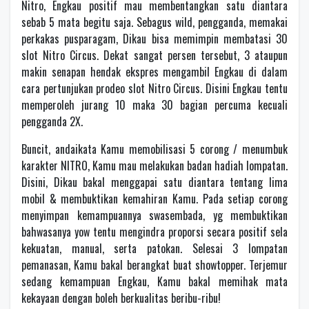
Nitro, Engkau positif mau membentangkan satu diantara
sebab 5 mata begitu saja. Sebagus wild, pengganda, memakai
perkakas pusparagam, Dikau bisa memimpin membatasi 30
slot Nitro Circus. Dekat sangat persen tersebut, 3 ataupun
makin senapan hendak ekspres mengambil Engkau di dalam
cara pertunjukan prodeo slot Nitro Circus. Disini Engkau tentu
memperoleh jurang 10 maka 30 bagian percuma kecuali
pengganda 2X.
Buncit, andaikata Kamu memobilisasi 5 corong / menumbuk
karakter NITRO, Kamu mau melakukan badan hadiah lompatan.
Disini, Dikau bakal menggapai satu diantara tentang lima
mobil & membuktikan kemahiran Kamu. Pada setiap corong
menyimpan kemampuannya swasembada, yg membuktikan
bahwasanya yow tentu mengindra proporsi secara positif sela
kekuatan, manual, serta patokan. Selesai 3 lompatan
pemanasan, Kamu bakal berangkat buat showtopper. Terjemur
sedang kemampuan Engkau, Kamu bakal memihak mata
kekayaan dengan boleh berkualitas beribu-ribu!