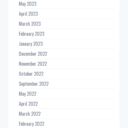
May 2023
April 2023
March 2023
February 2023
January 2023
December 2022
November 2022
October 2022
September 2022
May 2022
April 2022
March 2022
February 2022