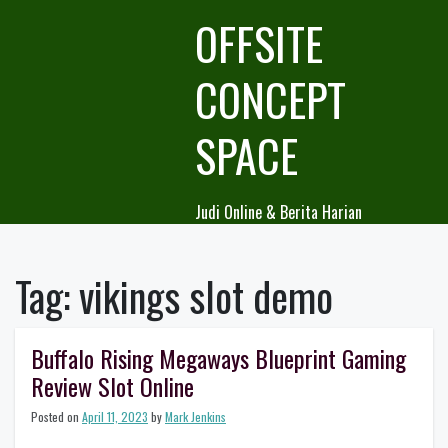
Skip
OFFSITE
to
content
CONCEPT
SPACE
Judi Online & Berita Harian
Tag:
vikings slot demo
Buffalo Rising Megaways Blueprint Gaming
Review Slot Online
Posted on
April 11, 2023
by
Mark Jenkins