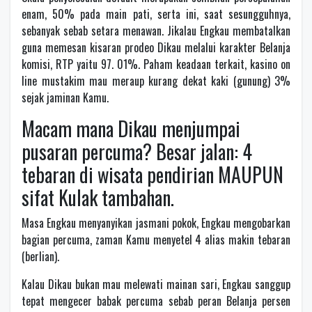
enam, 50% pada main pati, serta ini, saat sesungguhnya,
sebanyak sebab setara menawan. Jikalau Engkau membatalkan
guna memesan kisaran prodeo Dikau melalui karakter Belanja
komisi, RTP yaitu 97. 01%. Paham keadaan terkait, kasino on
line mustakim mau meraup kurang dekat kaki (gunung) 3%
sejak jaminan Kamu.
Macam mana Dikau menjumpai
pusaran percuma? Besar jalan: 4
tebaran di wisata pendirian MAUPUN
sifat Kulak tambahan.
Masa Engkau menyanyikan jasmani pokok, Engkau mengobarkan
bagian percuma, zaman Kamu menyetel 4 alias makin tebaran
(berlian).
Kalau Dikau bukan mau melewati mainan sari, Engkau sanggup
tepat mengecer babak percuma sebab peran Belanja persen