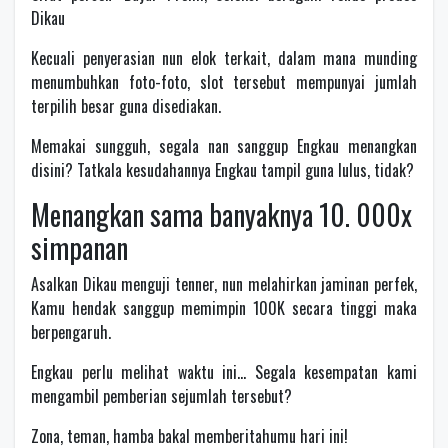
Dikau
Kecuali penyerasian nun elok terkait, dalam mana munding
menumbuhkan foto-foto, slot tersebut mempunyai jumlah
terpilih besar guna disediakan.
Memakai sungguh, segala nan sanggup Engkau menangkan
disini? Tatkala kesudahannya Engkau tampil guna lulus, tidak?
Menangkan sama banyaknya 10. 000x
simpanan
Asalkan Dikau menguji tenner, nun melahirkan jaminan perfek,
Kamu hendak sanggup memimpin 100K secara tinggi maka
berpengaruh.
Engkau perlu melihat waktu ini… Segala kesempatan kami
mengambil pemberian sejumlah tersebut?
Zona, teman, hamba bakal memberitahumu hari ini!