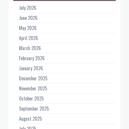
July 2026
June 2026
May 2026
April 2026
March 2026
February 2026
January 2026
December 2025
November 2025
October 2025
September 2025
August 2025
July 2025