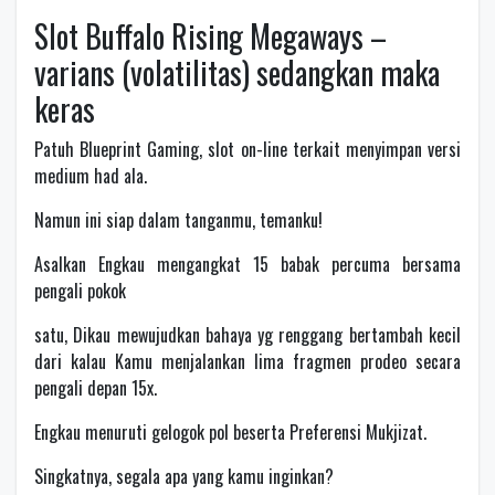
Slot Buffalo Rising Megaways –
varians (volatilitas) sedangkan maka
keras
Patuh Blueprint Gaming, slot on-line terkait menyimpan versi
medium had ala.
Namun ini siap dalam tanganmu, temanku!
Asalkan Engkau mengangkat 15 babak percuma bersama
pengali pokok
satu, Dikau mewujudkan bahaya yg renggang bertambah kecil
dari kalau Kamu menjalankan lima fragmen prodeo secara
pengali depan 15x.
Engkau menuruti gelogok pol beserta Preferensi Mukjizat.
Singkatnya, segala apa yang kamu inginkan?