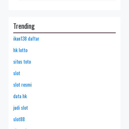
Trending
ikan138 daftar
hk lotto
situs toto
slot
slot resmi
data hk
judi slot
slot88