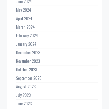
June 2024
May 2024
April 2024
March 2024
February 2024
January 2024
December 2023
November 2023
October 2023
September 2023
August 2023
July 2023
June 2023