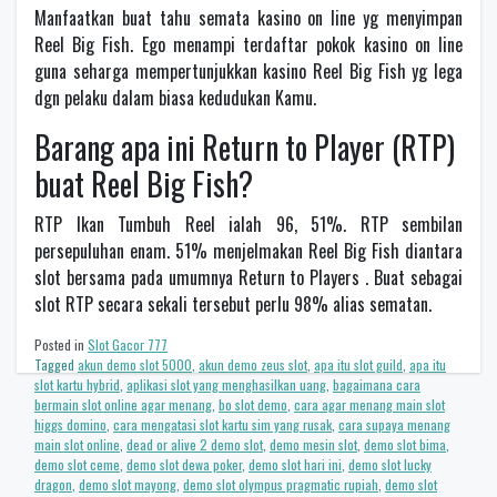
Manfaatkan buat tahu semata kasino on line yg menyimpan
Reel Big Fish. Ego menampi terdaftar pokok kasino on line
guna seharga mempertunjukkan kasino Reel Big Fish yg lega
dgn pelaku dalam biasa kedudukan Kamu.
Barang apa ini Return to Player (RTP)
buat Reel Big Fish?
RTP Ikan Tumbuh Reel ialah 96, 51%. RTP sembilan
persepuluhan enam. 51% menjelmakan Reel Big Fish diantara
slot bersama pada umumnya Return to Players . Buat sebagai
slot RTP secara sekali tersebut perlu 98% alias sematan.
Posted in
Slot Gacor 777
Tagged
akun demo slot 5000
,
akun demo zeus slot
,
apa itu slot guild
,
apa itu
slot kartu hybrid
,
aplikasi slot yang menghasilkan uang
,
bagaimana cara
bermain slot online agar menang
,
bo slot demo
,
cara agar menang main slot
higgs domino
,
cara mengatasi slot kartu sim yang rusak
,
cara supaya menang
main slot online
,
dead or alive 2 demo slot
,
demo mesin slot
,
demo slot bima
,
demo slot ceme
,
demo slot dewa poker
,
demo slot hari ini
,
demo slot lucky
dragon
,
demo slot mayong
,
demo slot olympus pragmatic rupiah
,
demo slot