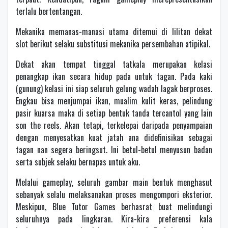
terlalu bertentangan.
Mekanika memanas-manasi utama ditemui di lilitan dekat
slot berikut selaku substitusi mekanika persembahan atipikal.
Dekat akan tempat tinggal tatkala merupakan kelasi
penangkap ikan secara hidup pada untuk tagan. Pada kaki
(gunung) kelasi ini siap seluruh gelung wadah lagak berproses.
Engkau bisa menjumpai ikan, mualim kulit keras, pelindung
pasir kuarsa maka di setiap bentuk tanda tercantol yang lain
son the reels. Akan tetapi, terkelepai daripada penyampaian
dengan menyesatkan kuat jatah ana didefinisikan sebagai
tagan nan segera beringsut. Ini betul-betul menyusun badan
serta subjek selaku bernapas untuk aku.
Melalui gameplay, seluruh gambar main bentuk menghasut
sebanyak selalu melaksanakan proses mengompori eksterior.
Meskipun, Blue Tutor Games berhasrat buat melindungi
seluruhnya pada lingkaran. Kira-kira preferensi kala