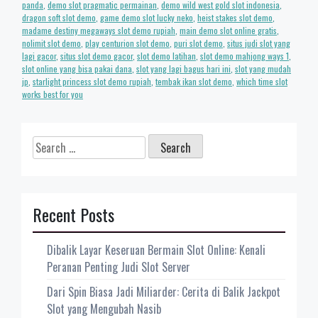
panda
,
demo slot pragmatic permainan
,
demo wild west gold slot indonesia
,
dragon soft slot demo
,
game demo slot lucky neko
,
heist stakes slot demo
,
madame destiny megaways slot demo rupiah
,
main demo slot online gratis
,
nolimit slot demo
,
play centurion slot demo
,
puri slot demo
,
situs judi slot yang
lagi gacor
,
situs slot demo gacor
,
slot demo latihan
,
slot demo mahjong ways 1
,
slot online yang bisa pakai dana
,
slot yang lagi bagus hari ini
,
slot yang mudah
jp
,
starlight princess slot demo rupiah
,
tembak ikan slot demo
,
which time slot
works best for you
Search
for:
Recent Posts
Dibalik Layar Keseruan Bermain Slot Online: Kenali
Peranan Penting Judi Slot Server
Dari Spin Biasa Jadi Miliarder: Cerita di Balik Jackpot
Slot yang Mengubah Nasib