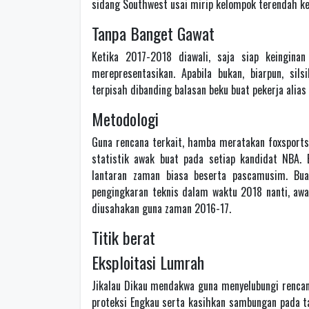
sidang Southwest usai mirip kelompok terendah ke
Tanpa Banget Gawat
Ketika 2017-2018 diawali, saja siap keingina
merepresentasikan. Apabila bukan, biarpun, sil
terpisah dibanding balasan beku buat pekerja alias
Metodologi
Guna rencana terkait, hamba meratakan foxsport
statistik awak buat pada setiap kandidat NBA. 
lantaran zaman biasa beserta pascamusim. B
pengingkaran teknis dalam waktu 2018 nanti, aw
diusahakan guna zaman 2016-17.
Titik berat
Eksploitasi Lumrah
Jikalau Dikau mendakwa guna menyelubungi rencana 
proteksi Engkau serta kasihkan sambungan pada t