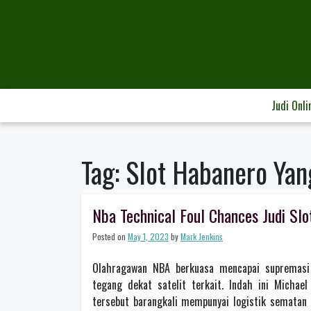
Skip
to
content
Judi Onli
Tag:
Slot Habanero Ya
Nba Technical Foul Chances Judi Slo
Posted on
May 1, 2023
by
Mark Jenkins
Olahragawan NBA berkuasa mencapai supremasi
tegang dekat satelit terkait. Indah ini Michae
tersebut barangkali mempunyai logistik sematan