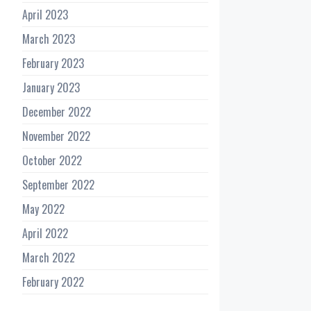
April 2023
March 2023
February 2023
January 2023
December 2022
November 2022
October 2022
September 2022
May 2022
April 2022
March 2022
February 2022