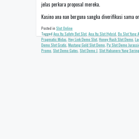
jelas perkara proposal mereka.
Kasino ana nan berguna sangka diverifikasi sama o
Posted in
Slot Online
Tagged
Apa Itu Safety Bet Slot
,
Apa Itu Slot Hybrid
,
Bo Slot Yang 
Pragmatic Midas
,
Hey Link Demo Slot
,
Honey Rush Slot Demo
,
La
Demo Slot Gratis
,
Mustang Gold Slot Demo
,
Pg Slot Demo Jurass
Promo
,
Slot Demo Gates
,
Slot Demo J
,
Slot Habanero Yang Serin