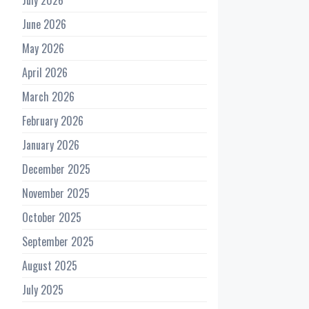
June 2026
May 2026
April 2026
March 2026
February 2026
January 2026
December 2025
November 2025
October 2025
September 2025
August 2025
July 2025