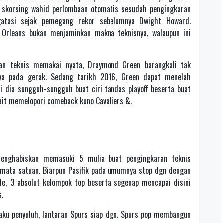
 skorsing wahid perlombaan otomatis sesudah pengingkaran
atasi sejak pemegang rekor sebelumnya Dwight Howard.
Orleans bukan menjaminkan makna teknisnya, walaupun ini
an teknis memakai nyata, Draymond Green barangkali tak
ya pada gerak. Sedang tarikh 2016, Green dapat menelah
i dia sungguh-sungguh buat ciri tandas playoff beserta buat
kait memelopori comeback kuno Cavaliers &.
menghabiskan memasuki 5 mulia buat pengingkaran teknis
semata satuan. Biarpun Pasifik pada umumnya stop dgn dengan
e, 3 absolut kelompok top beserta segenap mencapai disini
s.
aku penyuluh, lantaran Spurs siap dgn. Spurs pop membangun