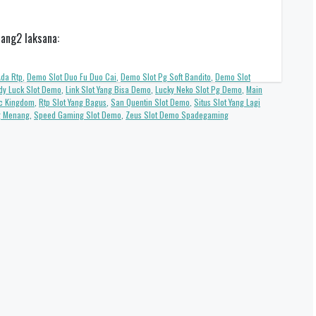
rang2 laksana:
Ada Rtp
,
Demo Slot Duo Fu Duo Cai
,
Demo Slot Pg Soft Bandito
,
Demo Slot
dy Luck Slot Demo
,
Link Slot Yang Bisa Demo
,
Lucky Neko Slot Pg Demo
,
Main
ic Kingdom
,
Rtp Slot Yang Bagus
,
San Quentin Slot Demo
,
Situs Slot Yang Lagi
g Menang
,
Speed Gaming Slot Demo
,
Zeus Slot Demo Spadegaming