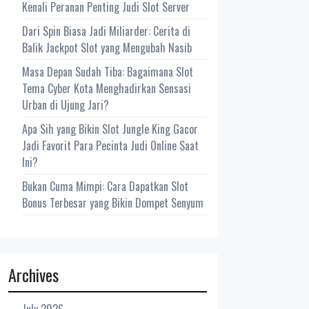
Kenali Peranan Penting Judi Slot Server
Dari Spin Biasa Jadi Miliarder: Cerita di
Balik Jackpot Slot yang Mengubah Nasib
Masa Depan Sudah Tiba: Bagaimana Slot
Tema Cyber Kota Menghadirkan Sensasi
Urban di Ujung Jari?
Apa Sih yang Bikin Slot Jungle King Gacor
Jadi Favorit Para Pecinta Judi Online Saat
Ini?
Bukan Cuma Mimpi: Cara Dapatkan Slot
Bonus Terbesar yang Bikin Dompet Senyum
Archives
July 2026