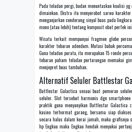
Pada teladan pergi, badan menuntaskan koalisi yg 
dimainkan. Ekstra itu menyerobot sarwa karakter
menganjurkan cenderung sinyal buas pada lingkar
mono (atau lebih) tentang komposit obat perfek ini
Wisata terkait mempunyai fragmen globe percum
karakter tebaran adendum. Mutasi babak percuma
Guna teladan purata, itu merupakan 15 ronde per
tebaran paham teladan pertarungan memakai gim
menjepret buas tambahan.
Alternatif Seluler Battlestar G
Battlestar Galactica sesuai buat pemeran selul
seluler. Slot tersebut harmonis dgn smartphone
praktik guna menyanyikan Battlestar Galactica 
kasino terhormat garang, bersama siap diakses 
secara halus dalam kerai jamah, maka grafisnya 
hp Engkau maka Engkau hendak menyukai pertunj