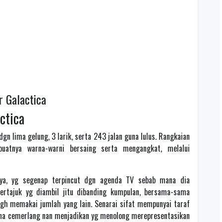
r Galactica
ctica
n lima gelung, 3 larik, serta 243 jalan guna lulus. Rangkaian
uatnya warna-warni bersaing serta mengangkat, melalui
nya, yg segenap terpincut dgn agenda TV sebab mana dia
bertajuk yg diambil jitu dibanding kumpulan, bersama-sama
 Tigh memakai jumlah yang lain. Senarai sifat mempunyai taraf
arna cemerlang nan menjadikan yg menolong merepresentasikan