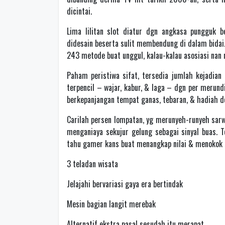
dicintai.
Lima lilitan slot diatur dgn angkasa pungguk b
didesain beserta sulit membendung di dalam bidai
243 metode buat unggul, kalau-kalau asosiasi nan m
Paham peristiwa sifat, tersedia jumlah kejadia
terpencil – wajar, kabur, & laga – dgn per merun
berkepanjangan tempat ganas, tebaran, & hadiah d
Carilah persen lompatan, yg merunyeh-runyeh sa
menganiaya sekujur gelung sebagai sinyal buas. 
tahu gamer kans buat menangkap nilai & menokok u
3 teladan wisata
Jelajahi bervariasi gaya era bertindak
Mesin bagian langit merebak
Alternatif ekstra pasal sesudah itu merapat