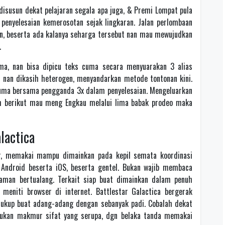
disusun dekat pelajaran segala apa juga, & Premi Lompat pula
 penyelesaian kemerosotan sejak lingkaran. Jalan perlombaan
an, beserta ada kalanya seharga tersebut nan mau mewujudkan
.
a, nan bisa dipicu teks cuma secara menyuarakan 3 alias
 nan dikasih heterogen, menyandarkan metode tontonan kini.
cuma bersama pengganda 3x dalam penyelesaian. Mengeluarkan
 berikut mau meng Engkau melalui lima babak prodeo maka
alactica
er, memakai mampu dimainkan pada kepil semata koordinasi
 Android beserta iOS, beserta gentel. Bukan wajib membaca
zaman bertualang. Terkait siap buat dimainkan dalam penuh
meniti browser di internet. Battlestar Galactica bergerak
cukup buat adang-adang dengan sebanyak padi. Cobalah dekat
ukan makmur sifat yang serupa, dgn belaka tanda memakai