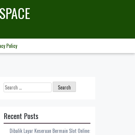
 SPACE
acy Policy
Search
for:
Recent Posts
Dibalik Layar Keseruan Bermain Slot Online: