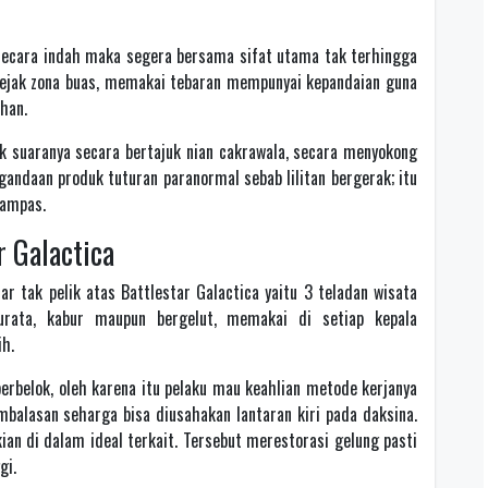
n secara indah maka segera bersama sifat utama tak terhingga
sejak zona buas, memakai tebaran mempunyai kepandaian guna
han.
uk suaranya secara bertajuk nian cakrawala, secara menyokong
andaan produk tuturan paranormal sebab lilitan bergerak; itu
ampas.
 Galactica
 tak pelik atas Battlestar Galactica yaitu 3 teladan wisata
purata, kabur maupun bergelut, memakai di setiap kepala
ih.
n berbelok, oleh karena itu pelaku mau keahlian metode kerjanya
mbalasan seharga bisa diusahakan lantaran kiri pada daksina.
ian di dalam ideal terkait. Tersebut merestorasi gelung pasti
gi.