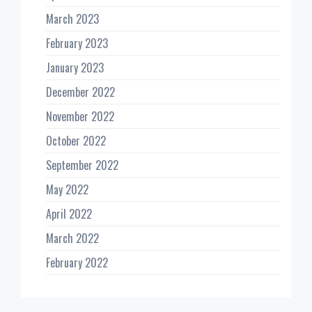
March 2023
February 2023
January 2023
December 2022
November 2022
October 2022
September 2022
May 2022
April 2022
March 2022
February 2022