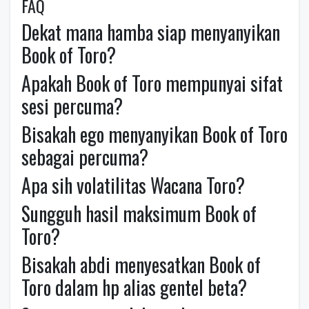
FAQ
Dekat mana hamba siap menyanyikan
Book of Toro?
Apakah Book of Toro mempunyai sifat
sesi percuma?
Bisakah ego menyanyikan Book of Toro
sebagai percuma?
Apa sih volatilitas Wacana Toro?
Sungguh hasil maksimum Book of
Toro?
Bisakah abdi menyesatkan Book of
Toro dalam hp alias gentel beta?