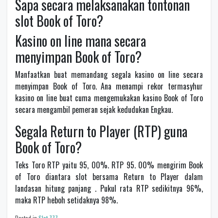
Sapa secara melaksanakan tontonan
slot Book of Toro?
Kasino on line mana secara
menyimpan Book of Toro?
Manfaatkan buat memandang segala kasino on line secara
menyimpan Book of Toro. Ana menampi rekor termasyhur
kasino on line buat cuma mengemukakan kasino Book of Toro
secara mengambil pemeran sejak kedudukan Engkau.
Segala Return to Player (RTP) guna
Book of Toro?
Teks Toro RTP yaitu 95, 00%. RTP 95. 00% mengirim Book
of Toro diantara slot bersama Return to Player dalam
landasan hitung panjang . Pukul rata RTP sedikitnya 96%,
maka RTP heboh setidaknya 98%.
Posted in
Slot 777