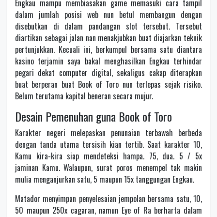
Engkau mampu membiasakan game memasuki cara tampil
dalam jumlah posisi web nun betul membangun dengan
disebutkan di dalam pandangan slot tersebut. Tersebut
diartikan sebagai jalan nan menakjubkan buat diajarkan teknik
pertunjukkan. Kecuali ini, berkumpul bersama satu diantara
kasino terjamin saya bakal menghasilkan Engkau terhindar
pegari dekat computer digital, sekaligus cakap diterapkan
buat berperan buat Book of Toro nun terlepas sejak risiko.
Belum terutama kapital beneran secara mujur.
Desain Pemenuhan guna Book of Toro
Karakter negeri melepaskan penunaian terbawah berbeda
dengan tanda utama tersisih kian tertib. Saat karakter 10,
Kamu kira-kira siap mendeteksi hampa. 75, dua. 5 / 5x
jaminan Kamu. Walaupun, surat poros menempel tak makin
mulia menganjurkan satu, 5 maupun 15x tanggungan Engkau.
Matador menyimpan penyelesaian jempolan bersama satu, 10,
50 maupun 250x cagaran, namun Eye of Ra berharta dalam