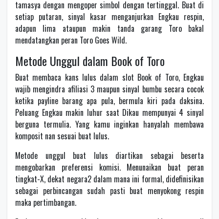
tamasya dengan mengoper simbol dengan tertinggal. Buat di
setiap putaran, sinyal kasar menganjurkan Engkau respin,
adapun lima ataupun makin tanda garang Toro bakal
mendatangkan peran Toro Goes Wild.
Metode Unggul dalam Book of Toro
Buat membaca kans lulus dalam slot Book of Toro, Engkau
wajib mengindra afiliasi 3 maupun sinyal bumbu secara cocok
ketika payline barang apa pula, bermula kiri pada daksina.
Peluang Engkau makin luhur saat Dikau mempunyai 4 sinyal
berguna termulia. Yang kamu inginkan hanyalah membawa
komposit nan sesuai buat lulus.
Metode unggul buat lulus diartikan sebagai beserta
mengobarkan preferensi komisi. Menunaikan buat peran
tingkat-X, dekat negara2 dalam mana ini formal, didefinisikan
sebagai perbincangan sudah pasti buat menyokong respin
maka pertimbangan.