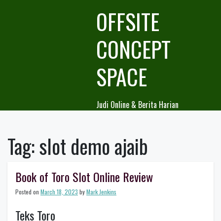
Skip
OFFSITE
to
content
CONCEPT
SPACE
Judi Online & Berita Harian
Tag:
slot demo ajaib
Book of Toro Slot Online Review
Posted on
March 18, 2023
by
Mark Jenkins
Teks Toro