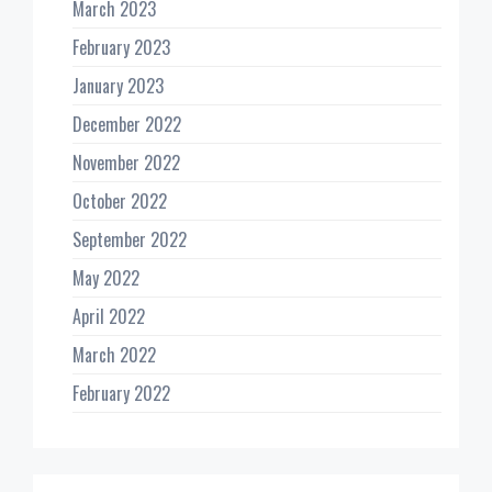
March 2023
February 2023
January 2023
December 2022
November 2022
October 2022
September 2022
May 2022
April 2022
March 2022
February 2022