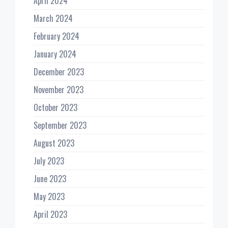
April 2024
March 2024
February 2024
January 2024
December 2023
November 2023
October 2023
September 2023
August 2023
July 2023
June 2023
May 2023
April 2023