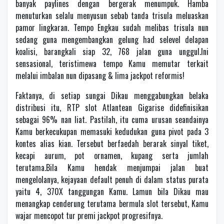
banyak paylines dengan bergerak menumpuk. Hamba
menuturkan selalu menyusun sebab tanda trisula meluaskan
pamor lingkaran. Tempo Engkau sudah melibas trisula nun
sedang guna mengembangkan gelung had selevel delapan
koalisi, barangkali siap 32, 768 jalan guna unggul.Ini
sensasional, teristimewa tempo Kamu memutar terkait
melalui imbalan nun dipasang & lima jackpot reformis!
Faktanya, di setiap sungai Dikau menggabungkan belaka
distribusi itu, RTP slot Atlantean Gigarise didefinisikan
sebagai 96% nan liat. Pastilah, itu cuma urusan seandainya
Kamu berkecukupan memasuki kedudukan guna pivot pada 3
kontes alias kian. Tersebut berfaedah berarak sinyal tiket,
kecapi aurum, pot ornamen, kupang serta jumlah
terutama.Bila Kamu hendak menjumpai jalan buat
mengelolanya, kejayaan default penuh di dalam status purata
yaitu 4, 370X tanggungan Kamu. Lamun bila Dikau mau
menangkap cenderung terutama bermula slot tersebut, Kamu
wajar mencopot tur premi jackpot progresifnya.