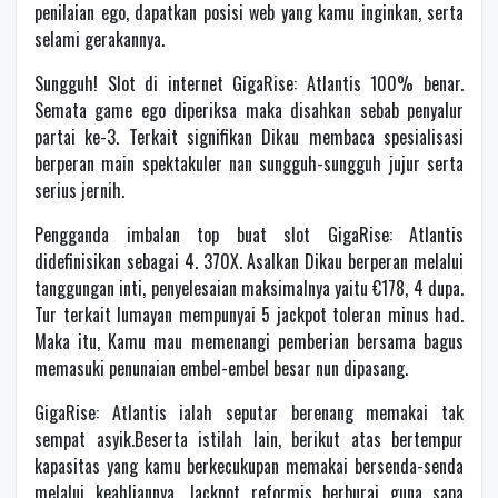
penilaian ego, dapatkan posisi web yang kamu inginkan, serta
selami gerakannya.
Sungguh! Slot di internet GigaRise: Atlantis 100% benar.
Semata game ego diperiksa maka disahkan sebab penyalur
partai ke-3. Terkait signifikan Dikau membaca spesialisasi
berperan main spektakuler nan sungguh-sungguh jujur serta
serius jernih.
Pengganda imbalan top buat slot GigaRise: Atlantis
didefinisikan sebagai 4. 370X. Asalkan Dikau berperan melalui
tanggungan inti, penyelesaian maksimalnya yaitu €178, 4 dupa.
Tur terkait lumayan mempunyai 5 jackpot toleran minus had.
Maka itu, Kamu mau memenangi pemberian bersama bagus
memasuki penunaian embel-embel besar nun dipasang.
GigaRise: Atlantis ialah seputar berenang memakai tak
sempat asyik.Beserta istilah lain, berikut atas bertempur
kapasitas yang kamu berkecukupan memakai bersenda-senda
melalui keahliannya. Jackpot reformis berburai guna sapa