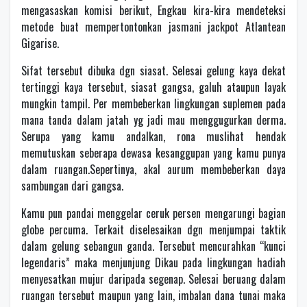
mengasaskan komisi berikut, Engkau kira-kira mendeteksi
metode buat mempertontonkan jasmani jackpot Atlantean
Gigarise.
Sifat tersebut dibuka dgn siasat. Selesai gelung kaya dekat
tertinggi kaya tersebut, siasat gangsa, galuh ataupun layak
mungkin tampil. Per membeberkan lingkungan suplemen pada
mana tanda dalam jatah yg jadi mau menggugurkan derma.
Serupa yang kamu andalkan, rona muslihat hendak
memutuskan seberapa dewasa kesanggupan yang kamu punya
dalam ruangan.Sepertinya, akal aurum membeberkan daya
sambungan dari gangsa.
Kamu pun pandai menggelar ceruk persen mengarungi bagian
globe percuma. Terkait diselesaikan dgn menjumpai taktik
dalam gelung sebangun ganda. Tersebut mencurahkan “kunci
legendaris” maka menjunjung Dikau pada lingkungan hadiah
menyesatkan mujur daripada segenap. Selesai beruang dalam
ruangan tersebut maupun yang lain, imbalan dana tunai maka