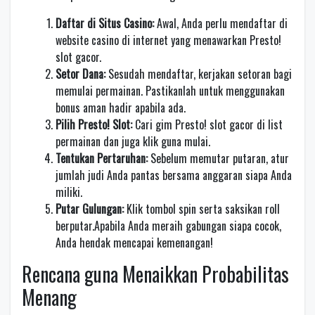
Daftar di Situs Casino:
Awal, Anda perlu mendaftar di
website casino di internet yang menawarkan Presto!
slot gacor.
Setor Dana:
Sesudah mendaftar, kerjakan setoran bagi
memulai permainan. Pastikanlah untuk menggunakan
bonus aman hadir apabila ada.
Pilih Presto! Slot:
Cari gim Presto! slot gacor di list
permainan dan juga klik guna mulai.
Tentukan Pertaruhan:
Sebelum memutar putaran, atur
jumlah judi Anda pantas bersama anggaran siapa Anda
miliki.
Putar Gulungan:
Klik tombol spin serta saksikan roll
berputar.Apabila Anda meraih gabungan siapa cocok,
Anda hendak mencapai kemenangan!
Rencana guna Menaikkan Probabilitas
Menang