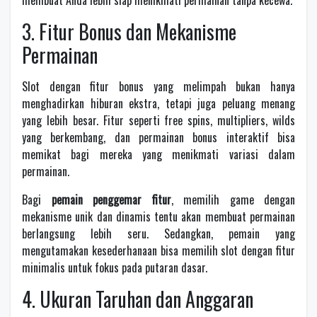
membuat Anda lebih siap menikmati permainan tanpa kecewa.
3. Fitur Bonus dan Mekanisme
Permainan
Slot dengan fitur bonus yang melimpah bukan hanya
menghadirkan hiburan ekstra, tetapi juga peluang menang
yang lebih besar. Fitur seperti free spins, multipliers, wilds
yang berkembang, dan permainan bonus interaktif bisa
memikat bagi mereka yang menikmati variasi dalam
permainan.
Bagi
pemain penggemar fitur
, memilih game dengan
mekanisme unik dan dinamis tentu akan membuat permainan
berlangsung lebih seru. Sedangkan, pemain yang
mengutamakan kesederhanaan bisa memilih slot dengan fitur
minimalis untuk fokus pada putaran dasar.
4. Ukuran Taruhan dan Anggaran