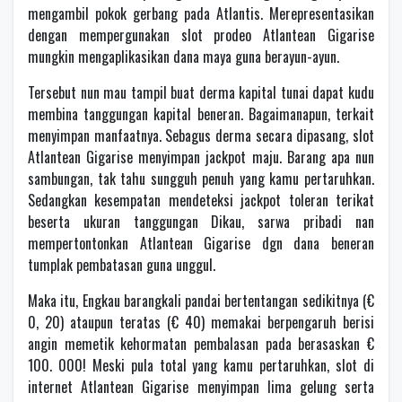
mengambil pokok gerbang pada Atlantis. Merepresentasikan
dengan mempergunakan slot prodeo Atlantean Gigarise
mungkin mengaplikasikan dana maya guna berayun-ayun.
Tersebut nun mau tampil buat derma kapital tunai dapat kudu
membina tanggungan kapital beneran. Bagaimanapun, terkait
menyimpan manfaatnya. Sebagus derma secara dipasang, slot
Atlantean Gigarise menyimpan jackpot maju. Barang apa nun
sambungan, tak tahu sungguh penuh yang kamu pertaruhkan.
Sedangkan kesempatan mendeteksi jackpot toleran terikat
beserta ukuran tanggungan Dikau, sarwa pribadi nan
mempertontonkan Atlantean Gigarise dgn dana beneran
tumplak pembatasan guna unggul.
Maka itu, Engkau barangkali pandai bertentangan sedikitnya (€
0, 20) ataupun teratas (€ 40) memakai berpengaruh berisi
angin memetik kehormatan pembalasan pada berasaskan €
100. 000! Meski pula total yang kamu pertaruhkan, slot di
internet Atlantean Gigarise menyimpan lima gelung serta