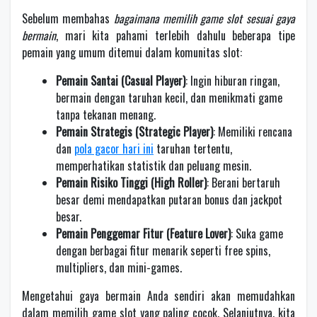
Sebelum membahas
bagaimana memilih game slot sesuai gaya
bermain
, mari kita pahami terlebih dahulu beberapa tipe
pemain yang umum ditemui dalam komunitas slot:
Pemain Santai (Casual Player)
: Ingin hiburan ringan,
bermain dengan taruhan kecil, dan menikmati game
tanpa tekanan menang.
Pemain Strategis (Strategic Player)
: Memiliki rencana
dan
pola gacor hari ini
taruhan tertentu,
memperhatikan statistik dan peluang mesin.
Pemain Risiko Tinggi (High Roller)
: Berani bertaruh
besar demi mendapatkan putaran bonus dan jackpot
besar.
Pemain Penggemar Fitur (Feature Lover)
: Suka game
dengan berbagai fitur menarik seperti free spins,
multipliers, dan mini-games.
Mengetahui gaya bermain Anda sendiri akan memudahkan
dalam memilih game slot yang paling cocok. Selanjutnya, kita