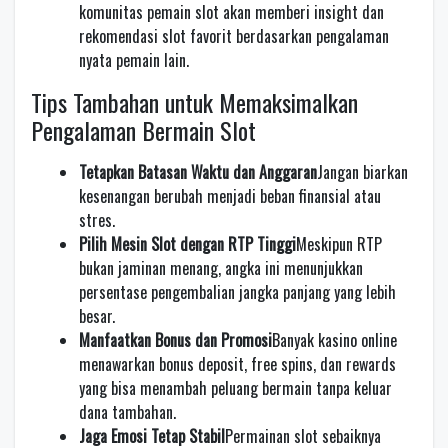
komunitas pemain slot akan memberi insight dan
rekomendasi slot favorit berdasarkan pengalaman
nyata pemain lain.
Tips Tambahan untuk Memaksimalkan
Pengalaman Bermain Slot
Tetapkan Batasan Waktu dan Anggaran
Jangan biarkan
kesenangan berubah menjadi beban finansial atau
stres.
Pilih Mesin Slot dengan RTP Tinggi
Meskipun RTP
bukan jaminan menang, angka ini menunjukkan
persentase pengembalian jangka panjang yang lebih
besar.
Manfaatkan Bonus dan Promosi
Banyak kasino online
menawarkan bonus deposit, free spins, dan rewards
yang bisa menambah peluang bermain tanpa keluar
dana tambahan.
Jaga Emosi Tetap Stabil
Permainan slot sebaiknya