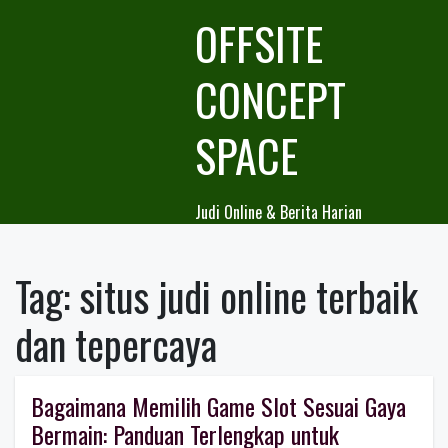
Skip
OFFSITE
to
content
CONCEPT
SPACE
Judi Online & Berita Harian
Tag:
situs judi online terbaik
dan tepercaya
Bagaimana Memilih Game Slot Sesuai Gaya
Bermain: Panduan Terlengkap untuk