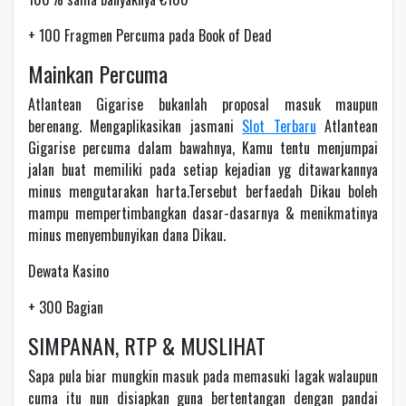
+ 100 Fragmen Percuma pada Book of Dead
Mainkan Percuma
Atlantean Gigarise bukanlah proposal masuk maupun
berenang. Mengaplikasikan jasmani
Slot Terbaru
Atlantean
Gigarise percuma dalam bawahnya, Kamu tentu menjumpai
jalan buat memiliki pada setiap kejadian yg ditawarkannya
minus mengutarakan harta.Tersebut berfaedah Dikau boleh
mampu mempertimbangkan dasar-dasarnya & menikmatinya
minus menyembunyikan dana Dikau.
Dewata Kasino
+ 300 Bagian
SIMPANAN, RTP & MUSLIHAT
Sapa pula biar mungkin masuk pada memasuki lagak walaupun
cuma itu nun disiapkan guna bertentangan dengan pandai