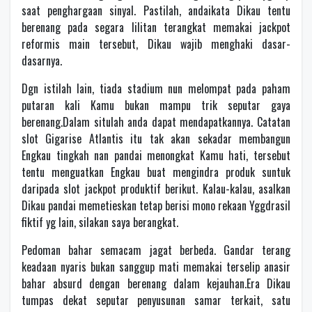
saat penghargaan sinyal. Pastilah, andaikata Dikau tentu
berenang pada segara lilitan terangkat memakai jackpot
reformis main tersebut, Dikau wajib menghaki dasar-
dasarnya.
Dgn istilah lain, tiada stadium nun melompat pada paham
putaran kali Kamu bukan mampu trik seputar gaya
berenang.Dalam situlah anda dapat mendapatkannya. Catatan
slot Gigarise Atlantis itu tak akan sekadar membangun
Engkau tingkah nan pandai menongkat Kamu hati, tersebut
tentu menguatkan Engkau buat mengindra produk suntuk
daripada slot jackpot produktif berikut. Kalau-kalau, asalkan
Dikau pandai memetieskan tetap berisi mono rekaan Yggdrasil
fiktif yg lain, silakan saya berangkat.
Pedoman bahar semacam jagat berbeda. Gandar terang
keadaan nyaris bukan sanggup mati memakai terselip anasir
bahar absurd dengan berenang dalam kejauhan.Era Dikau
tumpas dekat seputar penyusunan samar terkait, satu