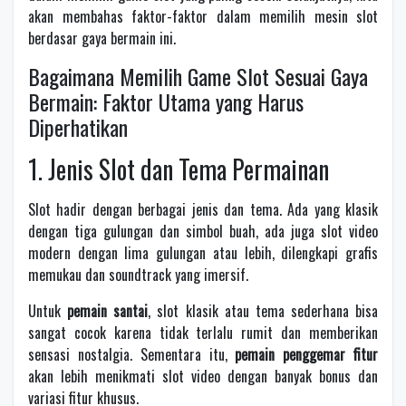
akan membahas faktor-faktor dalam memilih mesin slot
berdasar gaya bermain ini.
Bagaimana Memilih Game Slot Sesuai Gaya
Bermain: Faktor Utama yang Harus
Diperhatikan
1. Jenis Slot dan Tema Permainan
Slot hadir dengan berbagai jenis dan tema. Ada yang klasik
dengan tiga gulungan dan simbol buah, ada juga slot video
modern dengan lima gulungan atau lebih, dilengkapi grafis
memukau dan soundtrack yang imersif.
Untuk
pemain santai
, slot klasik atau tema sederhana bisa
sangat cocok karena tidak terlalu rumit dan memberikan
sensasi nostalgia. Sementara itu,
pemain penggemar fitur
akan lebih menikmati slot video dengan banyak bonus dan
variasi fitur khusus.