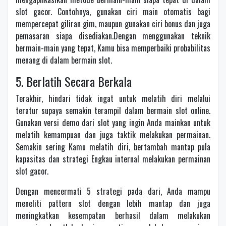
slot gacor. Contohnya, gunakan ciri main otomatis bagi
mempercepat giliran gim, maupun gunakan ciri bonus dan juga
pemasaran siapa disediakan.Dengan menggunakan teknik
bermain-main yang tepat, Kamu bisa memperbaiki probabilitas
menang di dalam bermain slot.
5. Berlatih Secara Berkala
Terakhir, hindari tidak ingat untuk melatih diri melalui
teratur supaya semakin terampil dalam bermain slot online.
Gunakan versi demo dari slot yang ingin Anda mainkan untuk
melatih kemampuan dan juga taktik melakukan permainan.
Semakin sering Kamu melatih diri, bertambah mantap pula
kapasitas dan strategi Engkau internal melakukan permainan
slot gacor.
Dengan mencermati 5 strategi pada dari, Anda mampu
meneliti pattern slot dengan lebih mantap dan juga
meningkatkan kesempatan berhasil dalam melakukan