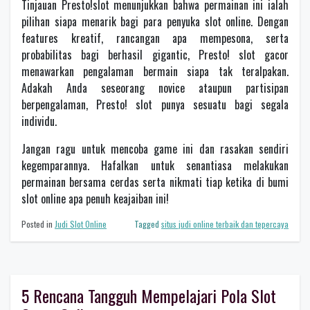
Tinjauan Presto!slot menunjukkan bahwa permainan ini ialah
pilihan siapa menarik bagi para penyuka slot online. Dengan
features kreatif, rancangan apa mempesona, serta
probabilitas bagi berhasil gigantic, Presto! slot gacor
menawarkan pengalaman bermain siapa tak teralpakan.
Adakah Anda seseorang novice ataupun partisipan
berpengalaman, Presto! slot punya sesuatu bagi segala
individu.
Jangan ragu untuk mencoba game ini dan rasakan sendiri
kegemparannya. Hafalkan untuk senantiasa melakukan
permainan bersama cerdas serta nikmati tiap ketika di bumi
slot online apa penuh keajaiban ini!
Posted in
Judi Slot Online
Tagged
situs judi online terbaik dan tepercaya
5 Rencana Tangguh Mempelajari Pola Slot