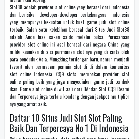
Slot88 adalah provider slot online yang berasal dari Indonesia
dan berisikan developer-developer berkebangsaan Indonesia
yang mempunyai kekuatan untuk buat game judi slot online
terbaik. Salah satu kelebihan berasal dari Situs Judi Slot88
adalah Anda bisa isikan saldo melalui pulsa. Perusahaan
provider slot online ini asal berasal dari negara China yang
miliki keunikan di sisi permainan slot nya yang di cinta oleh
para penduduk Asia. Mungking terdengar baru, namun menjadi
favorit oleh bermacam pemain slot di di dalam komunitas
slot online Indonesia. CQ9 slots merupakan provider slot
online paling baik yang juga menyediakan game judi tembak
ikan. Game slot online duwit asli dari BAndar Slot CQ9 Resmi
dan Terpercaya juga terlalu kondang dengan jackpot multiplier
nya yang amat asik.
Daftar 10 Situs Judi Slot Slot Paling
Baik Dan Terpercaya No 1 Di Indonesia