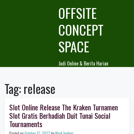
Skip
OFFSITE
to
content
CONCEPT
SPACE
Judi Online & Berita Harian
Tag:
release
Slot Online Release The Kraken Turnamen
Slot Gratis Berhadiah Duit Tunai Social
Tournaments
Posted on
October 12, 2022
by
Mark Jenkins