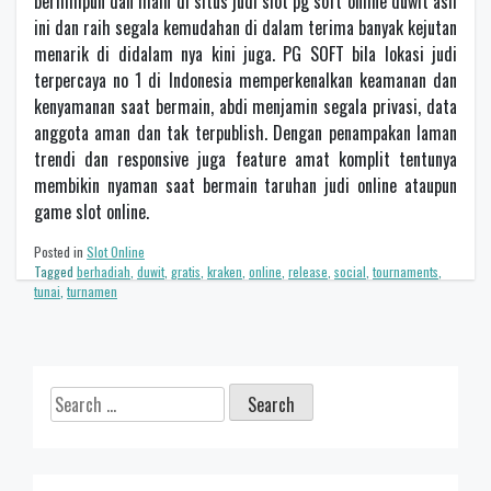
berhimpun dan main di situs judi slot pg soft online duwit asli
ini dan raih segala kemudahan di dalam terima banyak kejutan
menarik di didalam nya kini juga. PG SOFT bila lokasi judi
terpercaya no 1 di Indonesia memperkenalkan keamanan dan
kenyamanan saat bermain, abdi menjamin segala privasi, data
anggota aman dan tak terpublish. Dengan penampakan laman
trendi dan responsive juga feature amat komplit tentunya
membikin nyaman saat bermain taruhan judi online ataupun
game slot online.
Posted in
Slot Online
Tagged
berhadiah
,
duwit
,
gratis
,
kraken
,
online
,
release
,
social
,
tournaments
,
tunai
,
turnamen
Search
for: