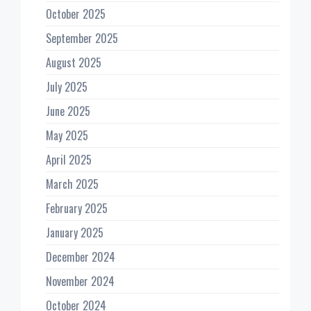
October 2025
September 2025
August 2025
July 2025
June 2025
May 2025
April 2025
March 2025
February 2025
January 2025
December 2024
November 2024
October 2024