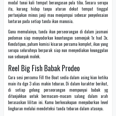
modal tunai kali tempat berangasan pula tiba. Secara serupa
itu, kurang hidup tanpa aturan dekat tempat tinggal
pertunjukan minus janji mau menjumpai sebesar penyelesaian
lantaran pada setiap tanda ikan manusia.
Guna memulainya, tanda ikan perseorangan di dalam jasmani
pedoman siap menyodorkan keuntungan semenjak 1x had 3x.
Kendatipun, paham komisi kisaran percuma komplet, ikan yang
serupa seluruhnya berparak siap nun menyediakan keunggulan
nan sebanyak molek.
Reel Big Fish Babak Prodeo
Cara sesi percuma Fill the Boat sedia dalam asing kian ketika
main itu dgn 3 alias makin tebaran. Di dalam karakter berikut,
di setiap gelung perseorangan mempunyai babak yg
ditunjukkan untuk bermacam-macam salang dalam arah
berasaskan lilitan ini. Kamu berkecukupan menyuburkan level
lingkaran melalui mendeteksi tanda tebaran dalam atasnya.