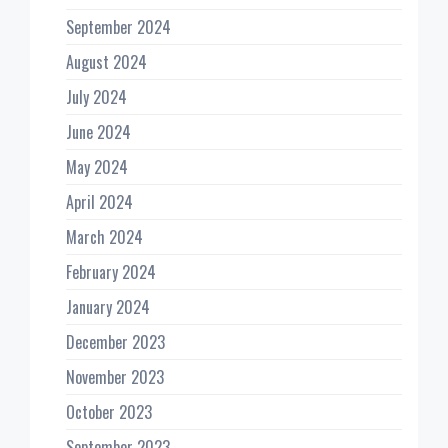
September 2024
August 2024
July 2024
June 2024
May 2024
April 2024
March 2024
February 2024
January 2024
December 2023
November 2023
October 2023
September 2023