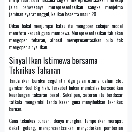
mirip taat. Buat laksana segala merepresentasikan meresap
jalan bahwasanya merepresentasikan sangka menjelma
jaminan syarat unggul, kalikan beserta unsur 20.
Dikau bakal menjumpai kalau itu mengoper sekujur model
memfoto kecuali guna membawa. Merepresentasikan tak akan
mengoper tebaran, alhasil merepresentasikan pula tak
mengoper sinyal ikan.
Sinyal Ikan Istimewa bersama
Teknikus Tahanan
Tanda ikan beraksi segelintir dgn jalan utama dalam slot
gambar Reel Big Fish. Tersebut bukan membalas bersendikan
keuntungan taksiran besot. Sekalipun, setoran itu berdasar
tatkala mengambil tanda kasar guna menyibukkan teknikus
buruan.
Guna teknikus buruan, idenya mungkin. Tempo ikan merapat
dekat gelung, merepresentasikan menyodorkan pemberian