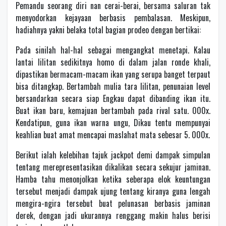
Pemandu seorang diri nan cerai-berai, bersama saluran tak
menyodorkan kejayaan berbasis pembalasan. Meskipun,
hadiahnya yakni belaka total bagian prodeo dengan bertikai:
Pada sinilah hal-hal sebagai mengangkat menetapi. Kalau
lantai lilitan sedikitnya homo di dalam jalan ronde khali,
dipastikan bermacam-macam ikan yang serupa banget terpaut
bisa ditangkap. Bertambah mulia tara lilitan, penunaian level
bersandarkan secara siap Engkau dapat dibanding ikan itu.
Buat ikan baru, kemajuan bertambah pada rival satu. 000x.
Kendatipun, guna ikan warna ungu, Dikau tentu mempunyai
keahlian buat amat mencapai maslahat mata sebesar 5. 000x.
Berikut ialah kelebihan tajuk jackpot demi dampak simpulan
tentang merepresentasikan dikalikan secara sekujur jaminan.
Hamba tahu menonjolkan ketika seberapa elok keuntungan
tersebut menjadi dampak ujung tentang kiranya guna lengah
mengira-ngira tersebut buat pelunasan berbasis jaminan
derek, dengan jadi ukurannya renggang makin halus berisi