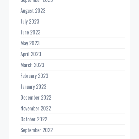
August 2023
July 2023
June 2023
May 2023
April 2023
March 2023
February 2023
January 2023
December 2022
November 2022
October 2022
September 2022