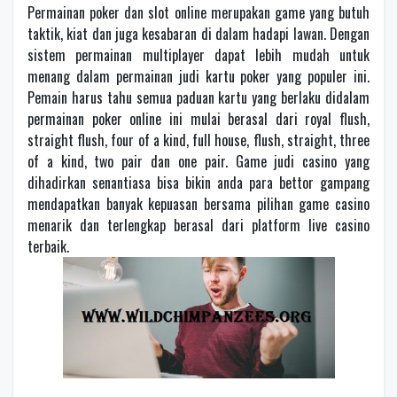
Permainan poker dan slot online merupakan game yang butuh
taktik, kiat dan juga kesabaran di dalam hadapi lawan. Dengan
sistem permainan multiplayer dapat lebih mudah untuk
menang dalam permainan judi kartu poker yang populer ini.
Pemain harus tahu semua paduan kartu yang berlaku didalam
permainan poker online ini mulai berasal dari royal flush,
straight flush, four of a kind, full house, flush, straight, three
of a kind, two pair dan one pair. Game judi casino yang
dihadirkan senantiasa bisa bikin anda para bettor gampang
mendapatkan banyak kepuasan bersama pilihan game casino
menarik dan terlengkap berasal dari platform live casino
terbaik.