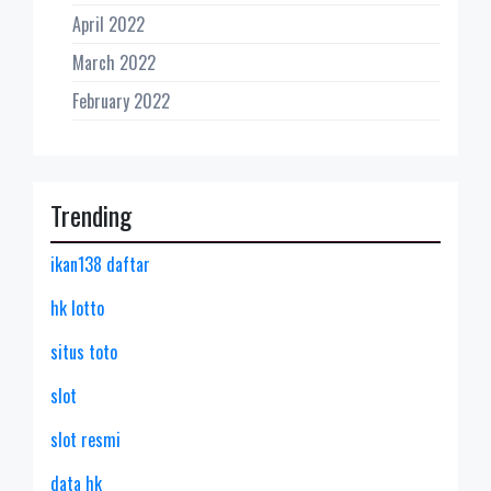
April 2022
March 2022
February 2022
Trending
ikan138 daftar
hk lotto
situs toto
slot
slot resmi
data hk