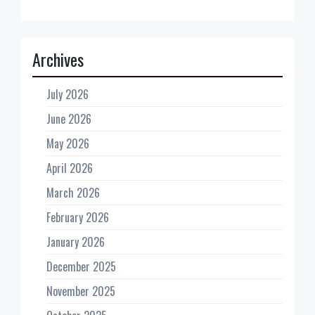
Archives
July 2026
June 2026
May 2026
April 2026
March 2026
February 2026
January 2026
December 2025
November 2025