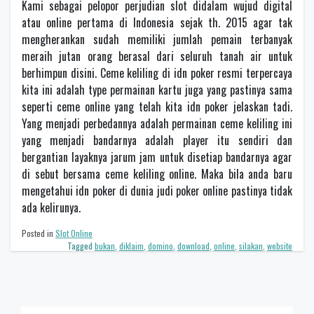
Kami sebagai pelopor perjudian slot didalam wujud digital
atau online pertama di Indonesia sejak th. 2015 agar tak
mengherankan sudah memiliki jumlah pemain terbanyak
meraih jutan orang berasal dari seluruh tanah air untuk
berhimpun disini. Ceme keliling di idn poker resmi terpercaya
kita ini adalah type permainan kartu juga yang pastinya sama
seperti ceme online yang telah kita idn poker jelaskan tadi.
Yang menjadi perbedannya adalah permainan ceme keliling ini
yang menjadi bandarnya adalah player itu sendiri dan
bergantian layaknya jarum jam untuk disetiap bandarnya agar
di sebut bersama ceme keliling online. Maka bila anda baru
mengetahui idn poker di dunia judi poker online pastinya tidak
ada kelirunya.
Posted in
Slot Online
Tagged
bukan
,
diklaim
,
domino
,
download
,
online
,
silakan
,
website