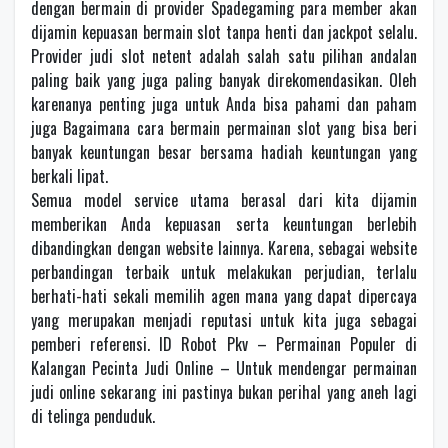
dengan bermain di provider Spadegaming para member akan
dijamin kepuasan bermain slot tanpa henti dan jackpot selalu.
Provider judi slot netent adalah salah satu pilihan andalan
paling baik yang juga paling banyak direkomendasikan. Oleh
karenanya penting juga untuk Anda bisa pahami dan paham
juga Bagaimana cara bermain permainan slot yang bisa beri
banyak keuntungan besar bersama hadiah keuntungan yang
berkali lipat.
Semua model service utama berasal dari kita dijamin
memberikan Anda kepuasan serta keuntungan berlebih
dibandingkan dengan website lainnya. Karena, sebagai website
perbandingan terbaik untuk melakukan perjudian, terlalu
berhati-hati sekali memilih agen mana yang dapat dipercaya
yang merupakan menjadi reputasi untuk kita juga sebagai
pemberi referensi. ID Robot Pkv – Permainan Populer di
Kalangan Pecinta Judi Online – Untuk mendengar permainan
judi online sekarang ini pastinya bukan perihal yang aneh lagi
di telinga penduduk.