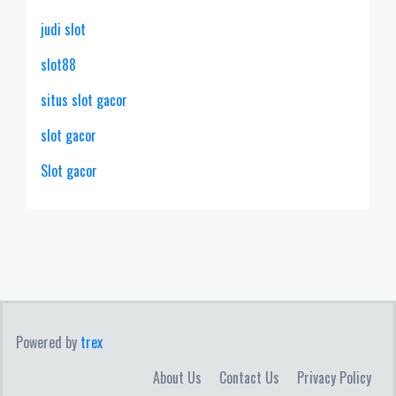
judi slot
slot88
situs slot gacor
slot gacor
Slot gacor
Powered by
trex
About Us
Contact Us
Privacy Policy