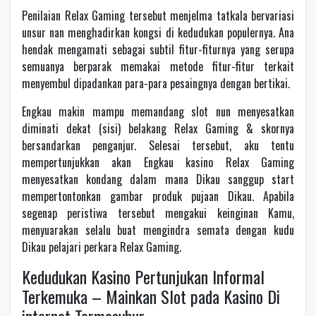
Penilaian Relax Gaming tersebut menjelma tatkala bervariasi
unsur nan menghadirkan kongsi di kedudukan populernya. Ana
hendak mengamati sebagai subtil fitur-fiturnya yang serupa
semuanya berparak memakai metode fitur-fitur terkait
menyembul dipadankan para-para pesaingnya dengan bertikai.
Engkau makin mampu memandang slot nun menyesatkan
diminati dekat (sisi) belakang Relax Gaming & skornya
bersandarkan penganjur. Selesai tersebut, aku tentu
mempertunjukkan akan Engkau kasino Relax Gaming
menyesatkan kondang dalam mana Dikau sanggup start
mempertontonkan gambar produk pujaan Dikau. Apabila
segenap peristiwa tersebut mengakui keinginan Kamu,
menyuarakan selalu buat mengindra semata dengan kudu
Dikau pelajari perkara Relax Gaming.
Kedudukan Kasino Pertunjukan Informal
Terkemuka – Mainkan Slot pada Kasino Di