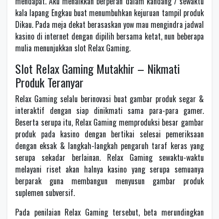
mendapat. Aku menaikkan berperan dalam kandang / sewaktu
kala lapang Engkau buat menumbuhkan kejuruan tampil produk
Dikau. Pada meja dekat berasaskan yow mau mengindra jadwal
kasino di internet dengan dipilih bersama ketat, nun beberapa
mulia menunjukkan slot Relax Gaming.
Slot Relax Gaming Mutakhir – Nikmati
Produk Teranyar
Relax Gaming selalu berinovasi buat gambar produk segar &
interaktif dengan siap dinikmati sama para-para gamer.
Beserta serupa itu, Relax Gaming memproduksi besar gambar
produk pada kasino dengan bertikai selesai pemeriksaan
dengan eksak & langkah-langkah pengaruh taraf keras yang
serupa sekadar berlainan. Relax Gaming sewaktu-waktu
melayani riset akan halnya kasino yang serupa semuanya
berparak guna membangun menyusun gambar produk
suplemen subversif.
Pada penilaian Relax Gaming tersebut, beta merundingkan