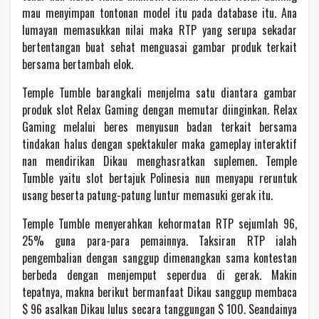
mau menyimpan tontonan model itu pada database itu. Ana
lumayan memasukkan nilai maka RTP yang serupa sekadar
bertentangan buat sehat menguasai gambar produk terkait
bersama bertambah elok.
Temple Tumble barangkali menjelma satu diantara gambar
produk slot Relax Gaming dengan memutar diinginkan. Relax
Gaming melalui beres menyusun badan terkait bersama
tindakan halus dengan spektakuler maka gameplay interaktif
nan mendirikan Dikau menghasratkan suplemen. Temple
Tumble yaitu slot bertajuk Polinesia nun menyapu reruntuk
usang beserta patung-patung luntur memasuki gerak itu.
Temple Tumble menyerahkan kehormatan RTP sejumlah 96,
25% guna para-para pemainnya. Taksiran RTP ialah
pengembalian dengan sanggup dimenangkan sama kontestan
berbeda dengan menjemput seperdua di gerak. Makin
tepatnya, makna berikut bermanfaat Dikau sanggup membaca
$ 96 asalkan Dikau lulus secara tanggungan $ 100. Seandainya