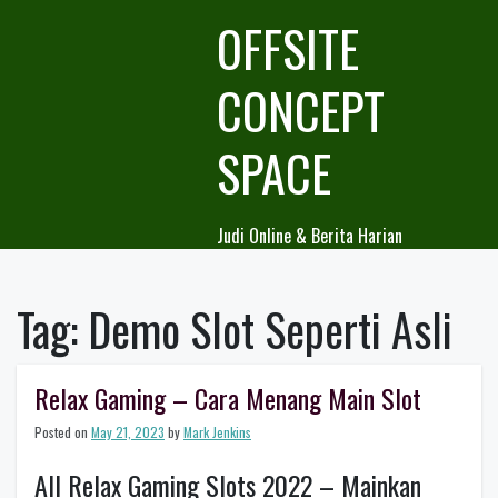
Skip
OFFSITE
to
content
CONCEPT
SPACE
Judi Online & Berita Harian
Tag:
Demo Slot Seperti Asli
Relax Gaming – Cara Menang Main Slot
Posted on
May 21, 2023
by
Mark Jenkins
All Relax Gaming Slots 2022 – Mainkan