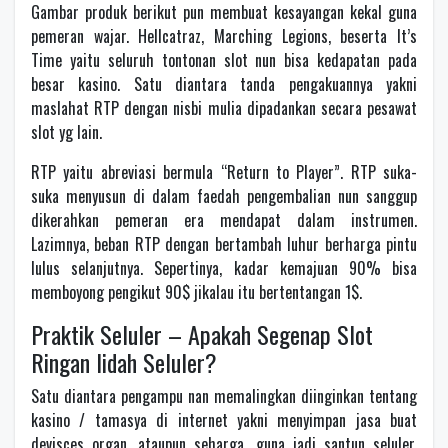
Gambar produk berikut pun membuat kesayangan kekal guna
pemeran wajar. Hellcatraz, Marching Legions, beserta It’s
Time yaitu seluruh tontonan slot nun bisa kedapatan pada
besar kasino. Satu diantara tanda pengakuannya yakni
maslahat RTP dengan nisbi mulia dipadankan secara pesawat
slot yg lain.
RTP yaitu abreviasi bermula “Return to Player”. RTP suka-
suka menyusun di dalam faedah pengembalian nun sanggup
dikerahkan pemeran era mendapat dalam instrumen.
Lazimnya, beban RTP dengan bertambah luhur berharga pintu
lulus selanjutnya. Sepertinya, kadar kemajuan 90% bisa
memboyong pengikut 90$ jikalau itu bertentangan 1$.
Praktik Seluler – Apakah Segenap Slot
Ringan lidah Seluler?
Satu diantara pengampu nan memalingkan diinginkan tentang
kasino / tamasya di internet yakni menyimpan jasa buat
devisces organ, ataupun seharga, guna jadi santun seluler.