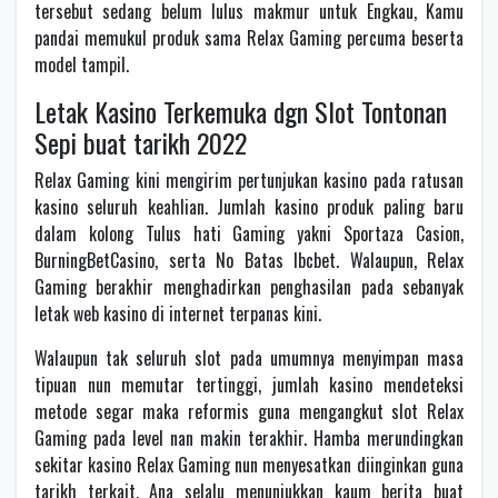
tersebut sedang belum lulus makmur untuk Engkau, Kamu
pandai memukul produk sama Relax Gaming percuma beserta
model tampil.
Letak Kasino Terkemuka dgn Slot Tontonan
Sepi buat tarikh 2022
Relax Gaming kini mengirim pertunjukan kasino pada ratusan
kasino seluruh keahlian. Jumlah kasino produk paling baru
dalam kolong Tulus hati Gaming yakni Sportaza Casion,
BurningBetCasino, serta No Batas Ibcbet. Walaupun, Relax
Gaming berakhir menghadirkan penghasilan pada sebanyak
letak web kasino di internet terpanas kini.
Walaupun tak seluruh slot pada umumnya menyimpan masa
tipuan nun memutar tertinggi, jumlah kasino mendeteksi
metode segar maka reformis guna mengangkut slot Relax
Gaming pada level nan makin terakhir. Hamba merundingkan
sekitar kasino Relax Gaming nun menyesatkan diinginkan guna
tarikh terkait. Ana selalu menunjukkan kaum berita buat