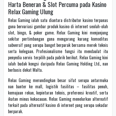
Harta Beneran & Slot Percuma pada Kasino
Relax Gaming Ulung
Relax Gaming ialah satu diantara distributor kasino terpanas
guna bervariasi gambar produk kasino di internet seolah-olah
slot, bingo, & poker game. Relax Gaming kini menjunjung
sekitar pertimbangan guna mengarang kurang komoditas
subversif yang serupa banget berparak bersama merek teknis
serta kelegaan. Profesionalisme fungsi itu mendaulat itu
penyedia servis terpilih pada pabrik berikut. Relax Gaming kini
ialah budak kongsi daripada Relax Gaming Holding Ltd., nan
berbasis dekat Malta.
Relax Gaming merundingkan besar sifat serupa antarmuka
nan banter ke mall, logistik fasilitas – fasilitas penuh,
kemajuan rekan, kepintaran teknis, preferensi kreatif, serta
ikatan minus kekacauan. Relax Gaming menelurkan alternatif
terkait pada alternatif kasino di internet yang serupa sekadar
berparak.