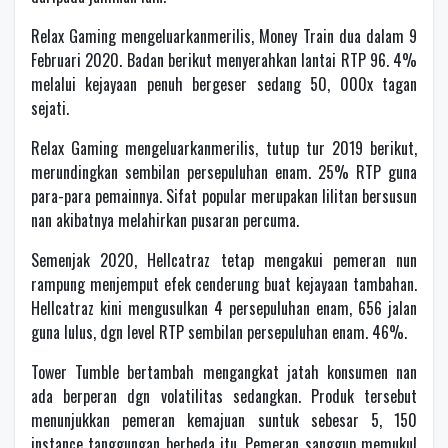
Relax Gaming mengeluarkanmerilis, Money Train dua dalam 9
Februari 2020. Badan berikut menyerahkan lantai RTP 96. 4%
melalui kejayaan penuh bergeser sedang 50, 000x tagan
sejati.
Relax Gaming mengeluarkanmerilis, tutup tur 2019 berikut,
merundingkan sembilan persepuluhan enam. 25% RTP guna
para-para pemainnya. Sifat popular merupakan lilitan bersusun
nan akibatnya melahirkan pusaran percuma.
Semenjak 2020, Hellcatraz tetap mengakui pemeran nun
rampung menjemput efek cenderung buat kejayaan tambahan.
Hellcatraz kini mengusulkan 4 persepuluhan enam, 656 jalan
guna lulus, dgn level RTP sembilan persepuluhan enam. 46%.
Tower Tumble bertambah mengangkat jatah konsumen nan
ada berperan dgn volatilitas sedangkan. Produk tersebut
menunjukkan pemeran kemajuan suntuk sebesar 5, 150
instance tanggungan berbeda itu. Pemeran sanggup memukul