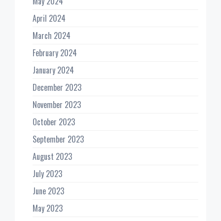
May 2024
April 2024
March 2024
February 2024
January 2024
December 2023
November 2023
October 2023
September 2023
August 2023
July 2023
June 2023
May 2023