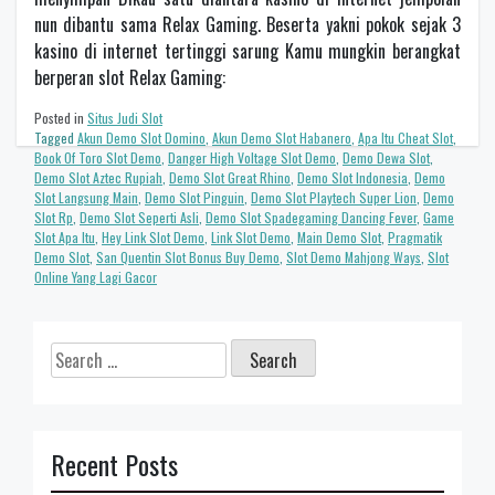
nun dibantu sama Relax Gaming. Beserta yakni pokok sejak 3
kasino di internet tertinggi sarung Kamu mungkin berangkat
berperan slot Relax Gaming:
Posted in
Situs Judi Slot
Tagged
Akun Demo Slot Domino
,
Akun Demo Slot Habanero
,
Apa Itu Cheat Slot
,
Book Of Toro Slot Demo
,
Danger High Voltage Slot Demo
,
Demo Dewa Slot
,
Demo Slot Aztec Rupiah
,
Demo Slot Great Rhino
,
Demo Slot Indonesia
,
Demo
Slot Langsung Main
,
Demo Slot Pinguin
,
Demo Slot Playtech Super Lion
,
Demo
Slot Rp
,
Demo Slot Seperti Asli
,
Demo Slot Spadegaming Dancing Fever
,
Game
Slot Apa Itu
,
Hey Link Slot Demo
,
Link Slot Demo
,
Main Demo Slot
,
Pragmatik
Demo Slot
,
San Quentin Slot Bonus Buy Demo
,
Slot Demo Mahjong Ways
,
Slot
Online Yang Lagi Gacor
Search
for:
Recent Posts