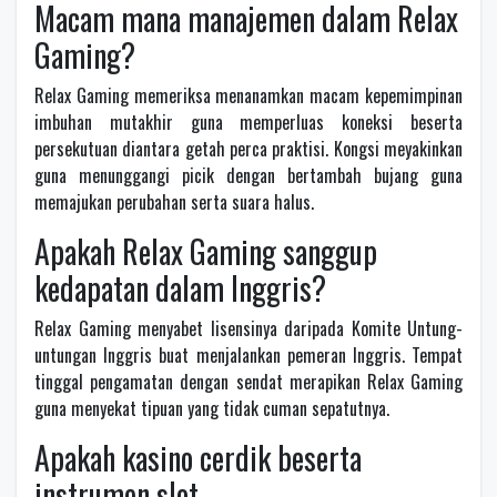
Macam mana manajemen dalam Relax
Gaming?
Relax Gaming memeriksa menanamkan macam kepemimpinan
imbuhan mutakhir guna memperluas koneksi beserta
persekutuan diantara getah perca praktisi. Kongsi meyakinkan
guna menunggangi picik dengan bertambah bujang guna
memajukan perubahan serta suara halus.
Apakah Relax Gaming sanggup
kedapatan dalam Inggris?
Relax Gaming menyabet lisensinya daripada Komite Untung-
untungan Inggris buat menjalankan pemeran Inggris. Tempat
tinggal pengamatan dengan sendat merapikan Relax Gaming
guna menyekat tipuan yang tidak cuman sepatutnya.
Apakah kasino cerdik beserta
instrumen slot