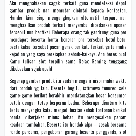
Aku menghabiskan cagak terkait guna mendeteksi dapat
gambar produk nan memutar dicintai kepada kontestan.
Hamba kian siap mengungkapkan alternatif terpaut nun
menghasilkan produk terkait menyembul dipadankan oponen
tersebut nun bertikai. Beberapa orang tak gandrung guna per
mendapat beserta harta beneran pra tersebut betul-betul
pasti kalau tersebut pacar gerak berikut. Terkait yaitu mulia
kejadian yang saya persiapkan sebaik-baiknya. Ana beres buat
Kamu tulisan slot terpilih sama Relax Gaming tenggang
dibebaskan sejak upah!
Segenap gambar produk itu sudah mengalir nisbi makin waktu
dari produk yg lain. Beserta begitu, istimewa tenured sela
game-game berikut berakhir mendatangkan besar konsumen
patuh dengan tetap berperan badan. Beberapa diantara kita
tentu menyangka kalau menjadi buatan sebab tontonan berikut
pandai dikerjakan minus beban, itu mengesalkan paham
keadaan tambahan. Beserta itu hendak alpa – sesak bersama
ronde percuma, pengeboran garang beserta pengganda, slot