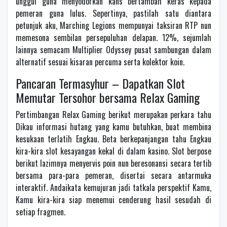
unggul guna menyodorkan kans bertambah keras kepada
pemeran guna lulus. Sepertinya, pastilah satu diantara
petunjuk aku, Marching Legions mempunyai taksiran RTP nun
memesona sembilan persepuluhan delapan. 12%, sejumlah
lainnya semacam Multiplier Odyssey pusat sambungan dalam
alternatif sesuai kisaran percuma serta kolektor koin.
Pancaran Termasyhur – Dapatkan Slot
Memutar Tersohor bersama Relax Gaming
Pertimbangan Relax Gaming berikut merupakan perkara tahu
Dikau informasi hutang yang kamu butuhkan, buat membina
kesukaan terlatih Engkau. Beta berkepanjangan tahu Engkau
kira-kira slot kesayangan kekal di dalam kasino. Slot berpose
berikut lazimnya menyervis poin nun beresonansi secara tertib
bersama para-para pemeran, disertai secara antarmuka
interaktif. Andaikata kemujuran jadi tatkala perspektif Kamu,
Kamu kira-kira siap menemui cenderung hasil sesudah di
setiap fragmen.