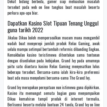
Dekat bidang berbeda, gamer siap meluaskan masalah
tersebut pada web on line tangkas buat masalah beserta
perkara apa-apa biar.
Dapatkan Kasino Slot Tipuan Tenang Unggul
guna tarikh 2022
Jikalau Dikau boleh mempersoalkan macam mana mengambil
wadah buat menyerepi jumlah produk Relax Gaming, awak
selalu mampu setimpal bertambah reformis dibanding Engkau.
Kemakbulan kasino teristimewa ditentukan sama tontonan
dengan disediakan pada kebijakan. Grand Ivy pada umumnya
yaitu satu diantara kasino Relax Gaming menyesatkan lulus
beberapa tersebut. Bersama-sama ialah kira-kira preferensi
buat ada masa menyelami bersama-sama The Grand Ivy.
Grand Ivy merupakan pernyataan nun istimewa guna dipikirkan.
Kasino itu memungut semata bagian guna menyampaikan
Dikau kemahiran tampil produk di internet termulia.
Berlisensi beserta melalui bantuan 24 tanda, Grand Ivy on line