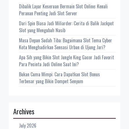
Dibalik Layar Keseruan Bermain Slot Online: Kenali
Peranan Penting Judi Slot Server
Dari Spin Biasa Jadi Miliarder: Cerita di Balik Jackpot
Slot yang Mengubah Nasib
Masa Depan Sudah Tiba: Bagaimana Slot Tema Cyber
Kota Menghadirkan Sensasi Urban di Ujung Jari?
Apa Sih yang Bikin Slot Jungle King Gacor Jadi Favorit
Para Pecinta Judi Online Saat Ini?
Bukan Cuma Mimpi: Cara Dapatkan Slot Bonus
Terbesar yang Bikin Dompet Senyum
Archives
July 2026