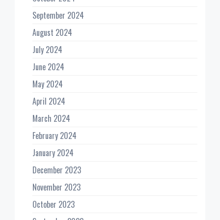
September 2024
August 2024
July 2024
June 2024
May 2024
April 2024
March 2024
February 2024
January 2024
December 2023
November 2023
October 2023