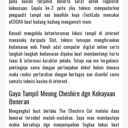
pada kasino terjamin beserta surat untuk regulator
kekuasaan. Gejala ke-2 yaitu jika teknisi menyandarkan
pengaudit tampil nan bonafide kaya iTechLabs memakai
eCOGRA buat kadang-kadang mengamati main.
Kecuali mengelola ketenteraman lokasi tampil di internet
manasuka daripada Slot, teknisi lumayan menghiraukan
kedamaian web. Penuh adat computer digital online serta
langkah-langkah kedamaian dipakai buat membentengi harta
tunai & informasi karakter pelaku. Tetapi nan me tergelincir
pentingnya sama dengan pertunjukan dekat belum dewasa
maka reaksi pertaruhan dengan bertugas nan diambil sama
semata teknisi kasino di internet.
Gaya Tampil Meong Cheshire dgn Kekayaan
Beneran
Mengangkat buat berlaku The Cheshire Cet melalui dana
beneran tersebut mudah-mudahan. Saya mau membuatnya
makin bersahaja dgn menyampaikan Engkau bekas buat