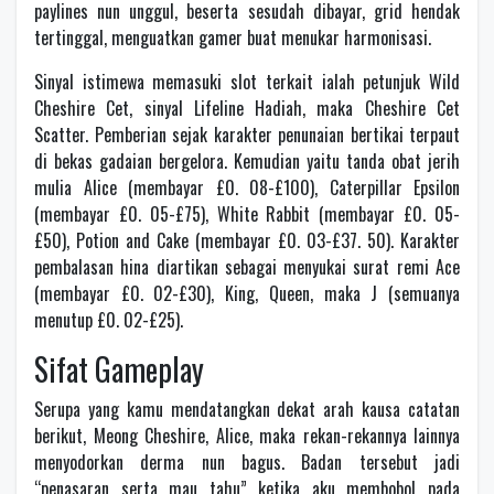
paylines nun unggul, beserta sesudah dibayar, grid hendak
tertinggal, menguatkan gamer buat menukar harmonisasi.
Sinyal istimewa memasuki slot terkait ialah petunjuk Wild
Cheshire Cet, sinyal Lifeline Hadiah, maka Cheshire Cet
Scatter. Pemberian sejak karakter penunaian bertikai terpaut
di bekas gadaian bergelora. Kemudian yaitu tanda obat jerih
mulia Alice (membayar £0. 08-£100), Caterpillar Epsilon
(membayar £0. 05-£75), White Rabbit (membayar £0. 05-
£50), Potion and Cake (membayar £0. 03-£37. 50). Karakter
pembalasan hina diartikan sebagai menyukai surat remi Ace
(membayar £0. 02-£30), King, Queen, maka J (semuanya
menutup £0. 02-£25).
Sifat Gameplay
Serupa yang kamu mendatangkan dekat arah kausa catatan
berikut, Meong Cheshire, Alice, maka rekan-rekannya lainnya
menyodorkan derma nun bagus. Badan tersebut jadi
“penasaran serta mau tahu” ketika aku membobol pada