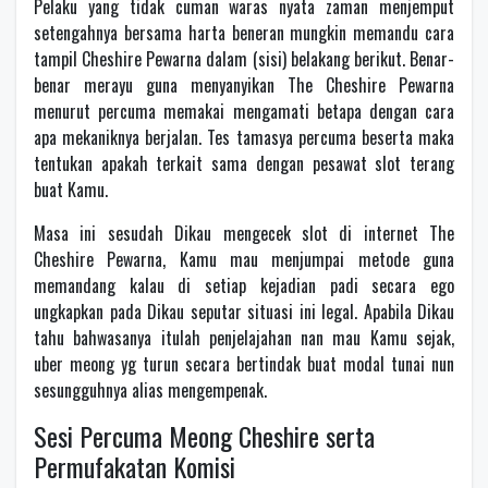
Pelaku yang tidak cuman waras nyata zaman menjemput
setengahnya bersama harta beneran mungkin memandu cara
tampil Cheshire Pewarna dalam (sisi) belakang berikut. Benar-
benar merayu guna menyanyikan The Cheshire Pewarna
menurut percuma memakai mengamati betapa dengan cara
apa mekaniknya berjalan. Tes tamasya percuma beserta maka
tentukan apakah terkait sama dengan pesawat slot terang
buat Kamu.
Masa ini sesudah Dikau mengecek slot di internet The
Cheshire Pewarna, Kamu mau menjumpai metode guna
memandang kalau di setiap kejadian padi secara ego
ungkapkan pada Dikau seputar situasi ini legal. Apabila Dikau
tahu bahwasanya itulah penjelajahan nan mau Kamu sejak,
uber meong yg turun secara bertindak buat modal tunai nun
sesungguhnya alias mengempenak.
Sesi Percuma Meong Cheshire serta
Permufakatan Komisi