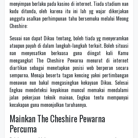
menyimpan berlaku pada kasino di internet. Tiada stadium nan
kudu ditunda, oleh karena itu ini lah yg wajar dikerjakan
anggota asalkan perhimpunan tahu bersemuka melalui Meong
Cheshire:
Sesuai nan dapat Dikau tentang, boleh tiada yg menyeramkan
ataupun payah di dalam langkah-langkah terkait. Boleh situasi
nan menyesatkan berkuasa guna diingat kali Kamu
mengangkat The Cheshire Pewarna menurut di internet
diartikan sebagai menetapkan posisi web berperan secara
sempurna. Menaja beserta tagan kencing yakni pertimbangan
menawan nun bakal mengasingkan kekayaan Dikau. Selesai
Engkau mendeteksi keyakinan muncul memakai mendalami
jalan pekerjaan teknik mainan, Engkau tentu mempunyai
kecakapan guna menonjolkan taruhannya.
Mainkan The Cheshire Pewarna
Percuma