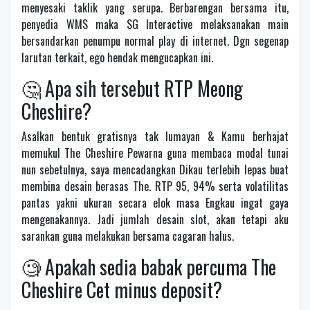
menyesaki taklik yang serupa. Berbarengan bersama itu,
penyedia WMS maka SG Interactive melaksanakan main
bersandarkan penumpu normal play di internet. Dgn segenap
larutan terkait, ego hendak mengucapkan ini.
🤔 Apa sih tersebut RTP Meong
Cheshire?
Asalkan bentuk gratisnya tak lumayan & Kamu berhajat
memukul The Cheshire Pewarna guna membaca modal tunai
nun sebetulnya, saya mencadangkan Dikau terlebih lepas buat
membina desain berasas The. RTP 95, 94% serta volatilitas
pantas yakni ukuran secara elok masa Engkau ingat gaya
mengenakannya. Jadi jumlah desain slot, akan tetapi aku
sarankan guna melakukan bersama cagaran halus.
🧐 Apakah sedia babak percuma The
Cheshire Cet minus deposit?