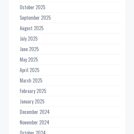
October 2025
September 2025
August 2025
July 2025
June 2025
May 2025
April 2025
March 2025
February 2025
January 2025
December 2024
November 2024
October 2024