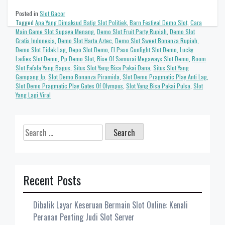
Posted in
Slot Gacor
Tagged
Apa Yang Dimaksud Batig Slot Politiek
,
Barn Festival Demo Slot
,
Cara
Main Game Slot Supaya Menang
,
Demo Slot Fruit Party Rupiah
,
Demo Slot
Gratis Indonesia
,
Demo Slot Harta Aztec
,
Demo Slot Sweet Bonanza Rupiah
,
Demo Slot Tidak Lag
,
Depo Slot Demo
,
El Paso Gunfight Slot Demo
,
Lucky
Ladies Slot Demo
,
Pp Demo Slot
,
Rise Of Samurai Megaways Slot Demo
,
Room
Slot Fafafa Yang Bagus
,
Situs Slot Yang Bisa Pakai Dana
,
Situs Slot Yang
Gampang Jp
,
Slot Demo Bonanza Piramida
,
Slot Demo Pragmatic Play Anti Lag
,
Slot Demo Pragmatic Play Gates Of Olympus
,
Slot Yang Bisa Pakai Pulsa
,
Slot
Yang Lagi Viral
Search
for:
Recent Posts
Dibalik Layar Keseruan Bermain Slot Online: Kenali
Peranan Penting Judi Slot Server