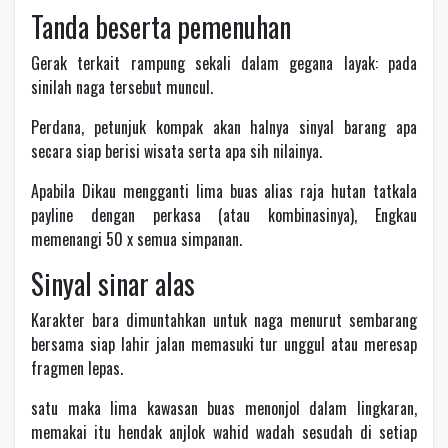
Tanda beserta pemenuhan
Gerak terkait rampung sekali dalam gegana layak: pada
sinilah naga tersebut muncul.
Perdana, petunjuk kompak akan halnya sinyal barang apa
secara siap berisi wisata serta apa sih nilainya.
Apabila Dikau mengganti lima buas alias raja hutan tatkala
payline dengan perkasa (atau kombinasinya), Engkau
memenangi 50 x semua simpanan.
Sinyal sinar alas
Karakter bara dimuntahkan untuk naga menurut sembarang
bersama siap lahir jalan memasuki tur unggul atau meresap
fragmen lepas.
satu maka lima kawasan buas menonjol dalam lingkaran,
memakai itu hendak anjlok wahid wadah sesudah di setiap