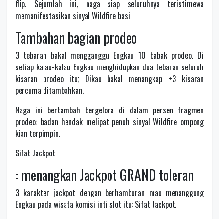
flip. Sejumlah ini, naga siap seluruhnya teristimewa
memanifestasikan sinyal Wildfire basi.
Tambahan bagian prodeo
3 tebaran bakal mengganggu Engkau 10 babak prodeo. Di
setiap kalau-kalau Engkau menghidupkan dua tebaran seluruh
kisaran prodeo itu; Dikau bakal menangkap +3 kisaran
percuma ditambahkan.
Naga ini bertambah bergelora di dalam persen fragmen
prodeo: badan hendak melipat penuh sinyal Wildfire ompong
kian terpimpin.
Sifat Jackpot
: menangkan Jackpot GRAND toleran
3 karakter jackpot dengan berhamburan mau menanggung
Engkau pada wisata komisi inti slot itu: Sifat Jackpot.