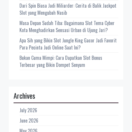
Dari Spin Biasa Jadi Miliarder: Cerita di Balik Jackpot
Slot yang Mengubah Nasib
Masa Depan Sudah Tiba: Bagaimana Slot Tema Cyber
Kota Menghadirkan Sensasi Urban di Ujung Jari?
Apa Sih yang Bikin Slot Jungle King Gacor Jadi Favorit
Para Pecinta Judi Online Saat Ini?
Bukan Cuma Mimpi: Cara Dapatkan Slot Bonus
Terbesar yang Bikin Dompet Senyum
Archives
July 2026
June 2026
May 2026