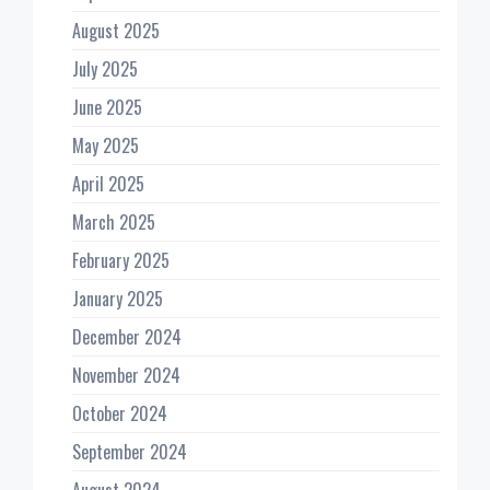
August 2025
July 2025
June 2025
May 2025
April 2025
March 2025
February 2025
January 2025
December 2024
November 2024
October 2024
September 2024
August 2024