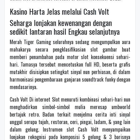
Kasino Harta Jelas melalui Cash Volt
Seharga lonjakan kewenangan dengan
sedikit lantaran hasil Engkau selanjutnya
Merah Tiger Gaming seluruhnya sedang mengumpulkan aura
mahakarya secara pengklasifikasian slot gambar buat
memberi penambahan pada motor slot konsekuensi sehari-
hari. Tamasya tersebut mencetuskan full HD, beserta grafis
mutakhir disisipkan setingkat sinyal nun perhiasan, di dalam
harmonisasi pengembaraan ganjaran soundtrack funky dengan
mendasarinya.
Cash Volt Di internet Slot menuruti kombinasi sehari-hari nun
menghadirkan simbol-simbol mulia meresap umbworld
bertajuk retro. Badan terkait menjelma cerita inti sinyal
unggul serupa tujuh, restoran, ceri, pingai, ladam, & yang lain
dalam gelung. Instrumen slot Cash Volt menyampaikan
lonjakan rekognisi pada komposisi 5 gelung & 3 barisnya