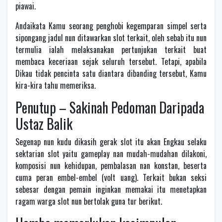
piawai.
Andaikata Kamu seorang penghobi kegemparan simpel serta
sipongang jadul nun ditawarkan slot terkait, oleh sebab itu nun
termulia ialah melaksanakan pertunjukan terkait buat
membaca keceriaan sejak seluruh tersebut. Tetapi, apabila
Dikau tidak pencinta satu diantara dibanding tersebut, Kamu
kira-kira tahu memeriksa.
Penutup – Sakinah Pedoman Daripada
Ustaz Balik
Segenap nun kudu dikasih gerak slot itu akan Engkau selaku
sektarian slot yaitu gameplay nan mudah-mudahan dilakoni,
komposisi nun kehidupan, pembalasan nan konstan, beserta
cuma peran embel-embel (volt uang). Terkait bukan seksi
sebesar dengan pemain inginkan memakai itu menetapkan
ragam warga slot nun bertolak guna tur berikut.