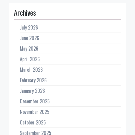
Archives
July 2026
June 2026
May 2026
April 2026
March 2026
February 2026
January 2026
December 2025
November 2025
October 2025
September 2025