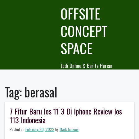
Skip
OFFSITE
to
content
CONCEPT
SPACE
Judi Online & Berita Harian
Tag:
berasal
7 Fitur Baru Ios 11 3 Di Iphone Review Ios
113 Indonesia
Posted on
February 20, 2022
by
Mark Jenkins