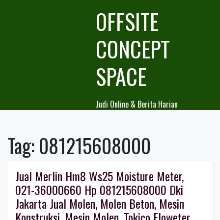
Skip
OFFSITE
to
content
CONCEPT
SPACE
Judi Online & Berita Harian
Tag:
081215608000
Jual Merlin Hm8 Ws25 Moisture Meter,
021-36000660 Hp 081215608000 Dki
Jakarta Jual Molen, Molen Beton, Mesin
Konstruksi, Mesin Molen, Tokico Floweter,