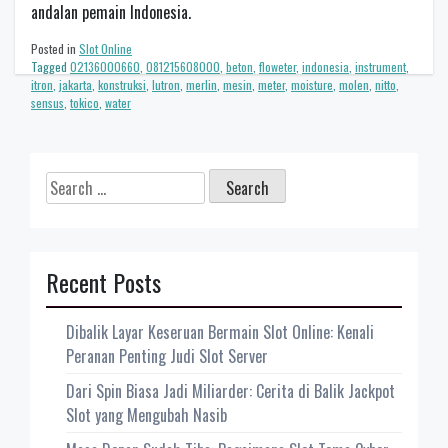
andalan pemain Indonesia.
Posted in
Slot Online
Tagged
02136000660
,
081215608000
,
beton
,
floweter
,
indonesia
,
instrument
,
itron
,
jakarta
,
konstruksi
,
lutron
,
merlin
,
mesin
,
meter
,
moisture
,
molen
,
nitto
,
sensus
,
tokico
,
water
Search
for:
Recent Posts
Dibalik Layar Keseruan Bermain Slot Online: Kenali
Peranan Penting Judi Slot Server
Dari Spin Biasa Jadi Miliarder: Cerita di Balik Jackpot
Slot yang Mengubah Nasib