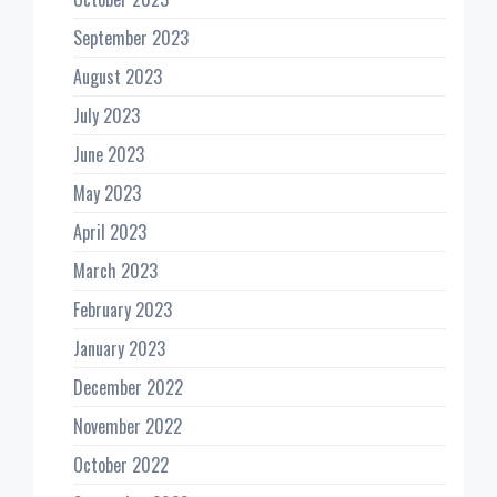
September 2023
August 2023
July 2023
June 2023
May 2023
April 2023
March 2023
February 2023
January 2023
December 2022
November 2022
October 2022