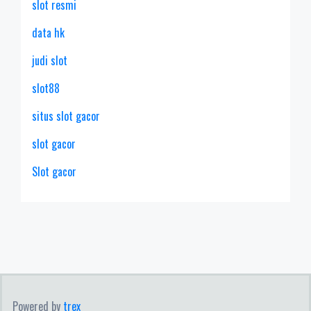
slot resmi
data hk
judi slot
slot88
situs slot gacor
slot gacor
Slot gacor
Powered by
trex