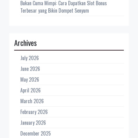
Bukan Cuma Mimpi: Cara Dapatkan Slot Bonus
Terbesar yang Bikin Dompet Senyum
Archives
July 2026
June 2026
May 2026
April 2026
March 2026
February 2026
January 2026
December 2025