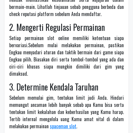
bermain-main. Lihatlah tinjauan sebab pengguna berbeda dan
check reputasi platform sebelum Anda mendaftar.
2. Mengerti Regulasi Permainan
Setiap permainan slot online memiliki ketentuan siapa
bervariasi.Sebelum mulai melakukan permainan, pastikan
Engkau menyadari aturan dan taktik bermain dari game siapa
Engkau pilih. Biasakan diri serta tombol-tombol yang ada dan
ciri-ciri khusus siapa mungkin dimiliki dari gim yang
dimaksud.
3. Determine Kendala Taruhan
Sebelum memulai gim, tentukan limit judi Anda. Hindari
memungut ancaman lebih banyak sebab apa Kamu bisa serta
tentukan limit kekalahan dan keberhasilan yang Kamu harap.
Tertib internal mengelola uang Kamu amat vital di dalam
melakukan permainan
spaceman slot
.